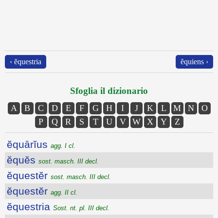
‹ ĕquestria
ĕquiens ›
Sfoglia il dizionario
A
B
C
D
E
F
G
H
I
J
K
L
M
N
O
P
Q
R
S
T
U
V
W
X
Y
Z
ĕquārĭus
agg. I cl.
ĕquĕs
sost. masch. III decl.
ĕquestĕr
sost. masch. III decl.
ĕquestĕr
agg. II cl.
ĕquestria
Sost. nt. pl. III decl.