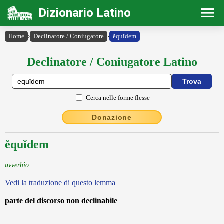
Dizionario Latino
Home
›
Declinatore / Coniugatore
›
ĕquĭdem
Declinatore / Coniugatore Latino
Cerca nelle forme flesse
Donazione
ĕquĭdem
avverbio
Vedi la traduzione di questo lemma
parte del discorso non declinabile