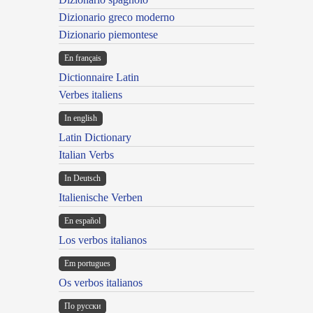
Dizionario greco moderno
Dizionario piemontese
En français
Dictionnaire Latin
Verbes italiens
In english
Latin Dictionary
Italian Verbs
In Deutsch
Italienische Verben
En español
Los verbos italianos
Em portugues
Os verbos italianos
По русски