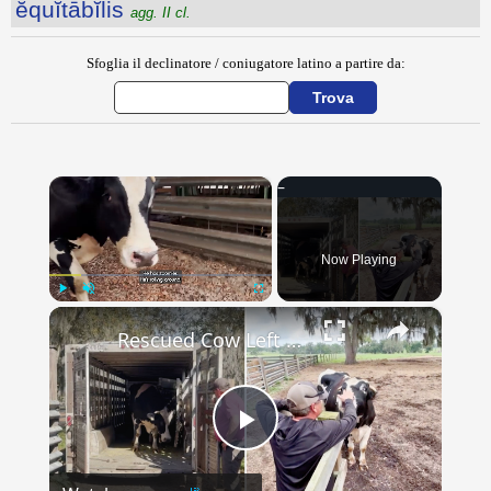
ĕquĭtābĭlis
agg. II cl.
Sfoglia il declinatore / coniugatore latino a partire da:
×
Now Playing
×
Play
Unmute
Fullscreen
Rescued Cow Left Alone For Years Excitedly Joins Herd Once More
Play