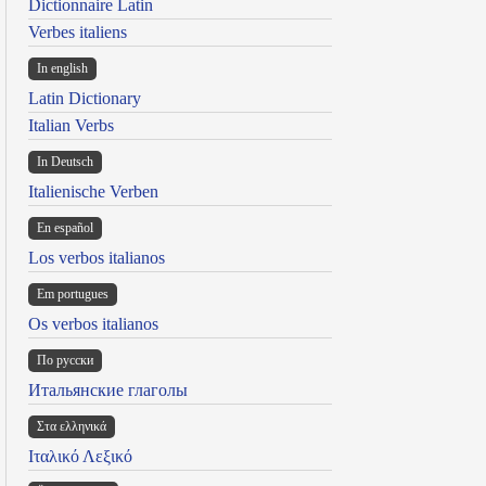
Dictionnaire Latin
Verbes italiens
In english
Latin Dictionary
Italian Verbs
In Deutsch
Italienische Verben
En español
Los verbos italianos
Em portugues
Os verbos italianos
По русски
Итальянские глаголы
Στα ελληνικά
Ιταλικό Λεξικό