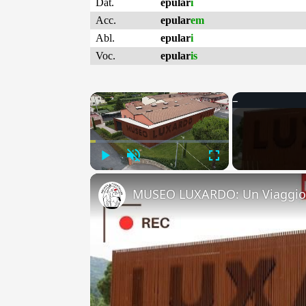
Dat.
epular
i
Acc.
epular
em
Abl.
epular
i
Voc.
epular
is
×
Play
Unmute
Fullscreen
MUSEO LUXARDO: Un Viaggio 