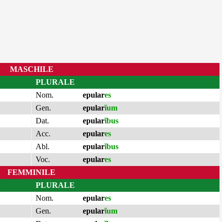
MASCHILE
PLURALE
Nom.
epular
es
Gen.
epular
ĭum
Dat.
epular
ĭbus
Acc.
epular
es
Abl.
epular
ĭbus
Voc.
epular
es
FEMMINILE
PLURALE
Nom.
epular
es
Gen.
epular
ĭum