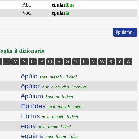
Abl.
epular
ĭbus
Voc.
epular
ĭa
ĕpŭlātŏr ›
oglia il dizionario
L
M
N
O
P
Q
R
S
T
U
V
W
X
Y
Z
ĕpŭlo
sost. masch. III decl.
ĕpŭlor
v. tr. e intr. dep. I coniug.
ĕpŭlum
Sost. nt. II decl.
Ēpītĭdēs
sost. masch. I decl.
Ēpītus
sost. masch. II decl.
ĕqua
sost. femm. I decl.
ĕquārĭa
sost. femm. I decl.