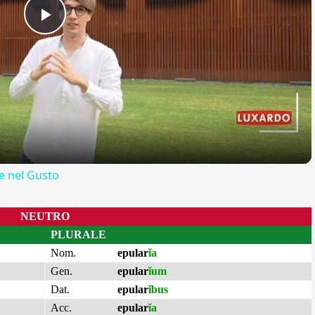
Play
Video
 nel Gusto
NEUTRO
PLURALE
Nom.
epular
ĭa
Gen.
epular
ĭum
Dat.
epular
ĭbus
Acc.
epular
ĭa