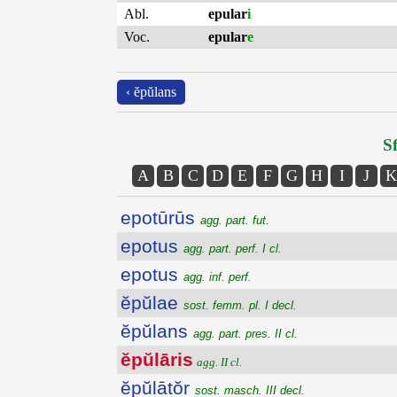
Abl.
epular
i
Voc.
epular
e
‹ ĕpŭlans
Sf
A
B
C
D
E
F
G
H
I
J
K
epotūrūs
agg. part. fut.
epotus
agg. part. perf. I cl.
epotus
agg. inf. perf.
ĕpŭlae
sost. femm. pl. I decl.
ĕpŭlans
agg. part. pres. II cl.
ĕpŭlāris
agg. II cl.
ĕpŭlātŏr
sost. masch. III decl.