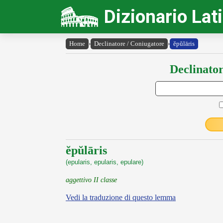
Dizionario Lat
Home
›
Declinatore / Coniugatore
›
ĕpŭlāris
Declinator
ĕpŭlāris
(epularis, epularis, epulare)
aggettivo II classe
Vedi la traduzione di questo lemma