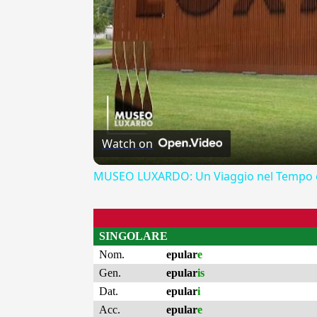
Watch on
MUSEO LUXARDO: Un Viaggio nel Tempo e
SINGOLARE
Nom.
epular
e
Gen.
epular
is
Dat.
epular
i
Acc.
epular
e