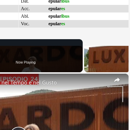
Dat.
epular
ĭbus
Acc.
epular
es
Abl.
epular
ĭbus
Voc.
epular
es
Now Playing
×
nel Tempo e nel Gusto