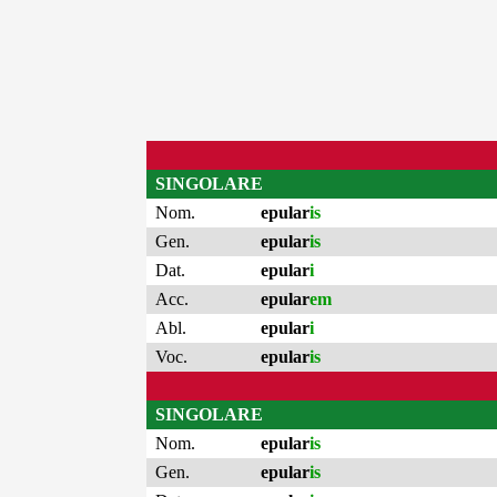
SINGOLARE
Nom.
epular
is
Gen.
epular
is
Dat.
epular
i
Acc.
epular
em
Abl.
epular
i
Voc.
epular
is
SINGOLARE
Nom.
epular
is
Gen.
epular
is