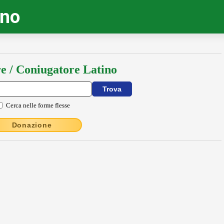
ino
e / Coniugatore Latino
Cerca nelle forme flesse
Donazione