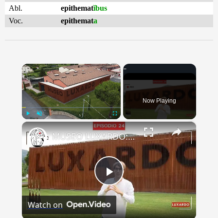
Abl.
epithemat
ĭbus
Voc.
epithemat
a
×
Now Playing
×
Play
Unmute
Fullscreen
MUSEO LUXARDO: Un Viaggio nel Tempo e nel Gusto
Play
Watch on
Video