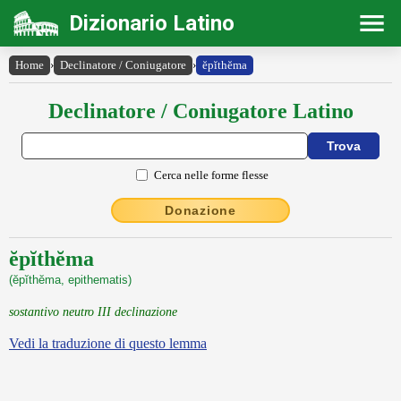
Dizionario Latino
Home
›
Declinatore / Coniugatore
›
ĕpĭthĕma
Declinatore / Coniugatore Latino
Cerca nelle forme flesse
Donazione
ĕpĭthĕma
(ĕpĭthĕma, epithematis)
sostantivo neutro III declinazione
Vedi la traduzione di questo lemma