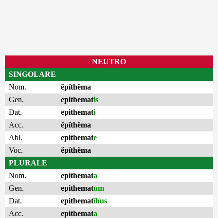
NEUTRO
SINGOLARE
Nom.
ĕpĭthĕma
Gen.
epithemat
is
Dat.
epithemat
i
Acc.
ĕpĭthĕma
Abl.
epithemat
e
Voc.
ĕpĭthĕma
PLURALE
Nom.
epithemat
a
Gen.
epithemat
um
Dat.
epithemat
ĭbus
Acc.
epithemat
a