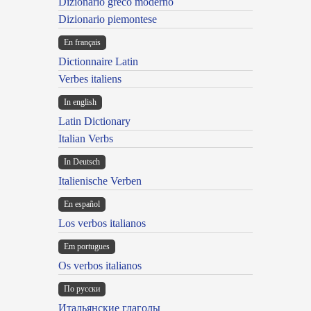
Dizionario greco moderno
Dizionario piemontese
En français
Dictionnaire Latin
Verbes italiens
In english
Latin Dictionary
Italian Verbs
In Deutsch
Italienische Verben
En español
Los verbos italianos
Em portugues
Os verbos italianos
По русски
Итальянские глаголы