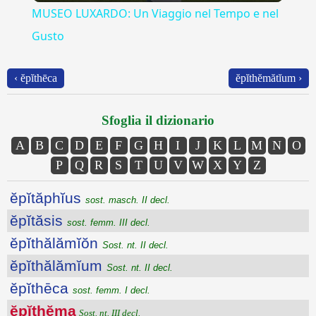
MUSEO LUXARDO: Un Viaggio nel Tempo e nel
Gusto
‹ ĕpĭthēca
ĕpĭthĕmătĭum ›
Sfoglia il dizionario
A
B
C
D
E
F
G
H
I
J
K
L
M
N
O
P
Q
R
S
T
U
V
W
X
Y
Z
ĕpĭtăphĭus
sost. masch. II decl.
ĕpĭtăsis
sost. femm. III decl.
ĕpĭthălămĭŏn
Sost. nt. II decl.
ĕpĭthălămĭum
Sost. nt. II decl.
ĕpĭthēca
sost. femm. I decl.
ĕpĭthĕma
Sost. nt. III decl.