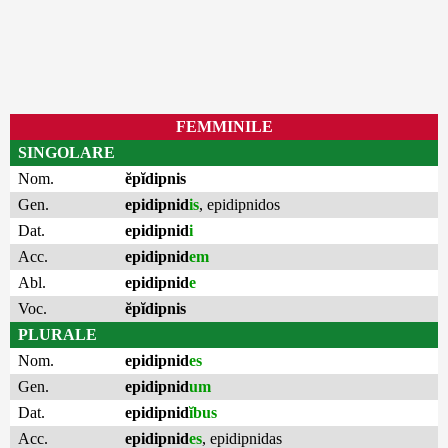
FEMMINILE
SINGOLARE
Nom.
ĕpĭdipnis
Gen.
epidipnid
is
,
epidipnidos
Dat.
epidipnid
i
Acc.
epidipnid
em
Abl.
epidipnid
e
Voc.
ĕpĭdipnis
PLURALE
Nom.
epidipnid
es
Gen.
epidipnid
um
Dat.
epidipnid
ĭbus
Acc.
epidipnid
es
,
epidipnidas