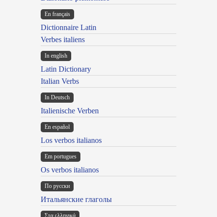
En français
Dictionnaire Latin
Verbes italiens
In english
Latin Dictionary
Italian Verbs
In Deutsch
Italienische Verben
En español
Los verbos italianos
Em portugues
Os verbos italianos
По русски
Итальянские глаголы
Στα ελληνικά