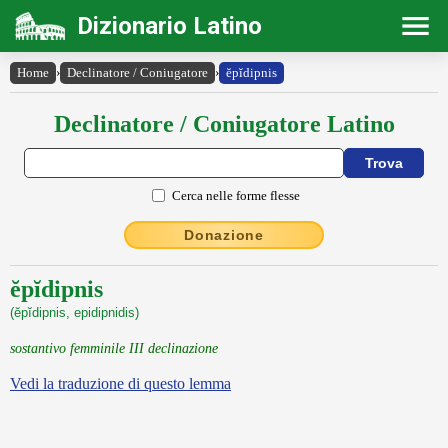
Dizionario Latino
Home
›
Declinatore / Coniugatore
›
ĕpĭdipnis
Declinatore / Coniugatore Latino
Cerca nelle forme flesse
Donazione
ĕpĭdipnis
(ĕpĭdipnis, epidipnidis)
sostantivo femminile III declinazione
Vedi la traduzione di questo lemma