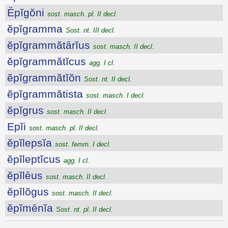
Ĕpĭgŏni
sost. masch. pl. II decl.
ĕpĭgramma
Sost. nt. III decl.
ĕpĭgrammătārĭus
sost. masch. II decl.
ĕpĭgrammătĭcus
agg. I cl.
ĕpĭgrammătĭŏn
Sost. nt. II decl.
ĕpĭgrammătista
sost. masch. I decl.
ĕpĭgrus
sost. masch. II decl.
Epĭi
sost. masch. pl. II decl.
ĕpĭlepsĭa
sost. femm. I decl.
ĕpĭleptĭcus
agg. I cl.
ĕpĭlēus
sost. masch. II decl.
ĕpĭlŏgus
sost. masch. II decl.
ĕpĭmēnĭa
Sost. nt. pl. II decl.