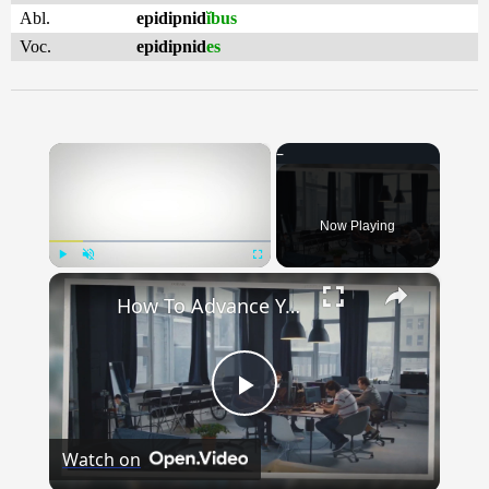
Abl.
epidipnid
ĭbus
Voc.
epidipnid
es
×
Now Playing
×
Play
Unmute
Fullscreen
How To Advance Your Career In Tech
Play
Watch on
Video