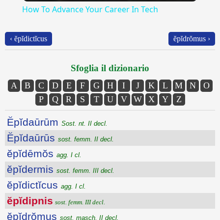
How To Advance Your Career In Tech
‹ ĕpĭdictĭcus
ĕpĭdrŏmus ›
Sfoglia il dizionario
A
B
C
D
E
F
G
H
I
J
K
L
M
N
O
P
Q
R
S
T
U
V
W
X
Y
Z
Ĕpĭdaūrūm
Sost. nt. II decl.
Ĕpĭdaūrūs
sost. femm. II decl.
ĕpĭdēmŏs
agg. I cl.
ĕpĭdermis
sost. femm. III decl.
ĕpĭdictĭcus
agg. I cl.
ĕpĭdipnis
sost. femm. III decl.
ĕpĭdrŏmus
sost. masch. II decl.