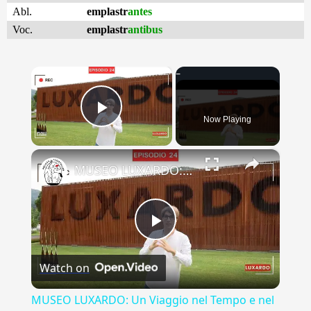
Abl.
emplastr
antes
Voc.
emplastr
antibus
×
Now Playing
Play Video
×
MUSEO LUXARDO: Un Viaggio nel Tempo e nel Gusto
Play
Watch on
Video
MUSEO LUXARDO: Un Viaggio nel Tempo e nel