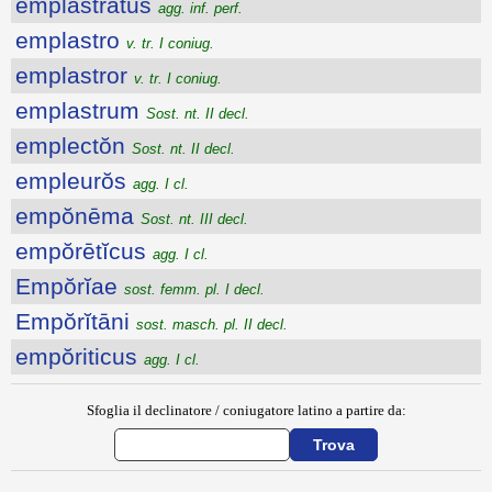
emplastratus
agg. inf. perf.
emplastro
v. tr. I coniug.
emplastror
v. tr. I coniug.
emplastrum
Sost. nt. II decl.
emplectŏn
Sost. nt. II decl.
empleurŏs
agg. I cl.
empŏnēma
Sost. nt. III decl.
empŏrētĭcus
agg. I cl.
Empŏrĭae
sost. femm. pl. I decl.
Empŏrĭtāni
sost. masch. pl. II decl.
empŏriticus
agg. I cl.
Sfoglia il declinatore / coniugatore latino a partire da: