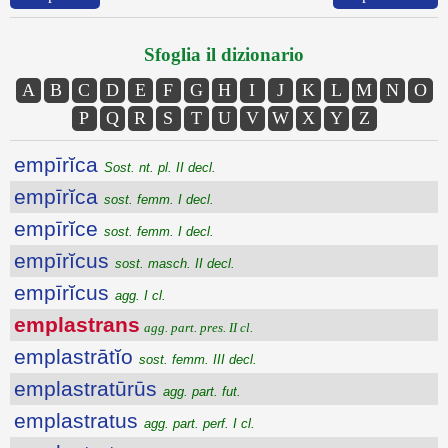
Sfoglia il dizionario
A
B
C
D
E
F
G
H
I
J
K
L
M
N
O
P
Q
R
S
T
U
V
W
X
Y
Z
empīrĭca
Sost. nt. pl. II decl.
empīrĭca
sost. femm. I decl.
empīrĭce
sost. femm. I decl.
empīrĭcus
sost. masch. II decl.
empīrĭcus
agg. I cl.
emplastrans
agg. part. pres. II cl.
emplastrātĭo
sost. femm. III decl.
emplastratūrūs
agg. part. fut.
emplastratus
agg. part. perf. I cl.