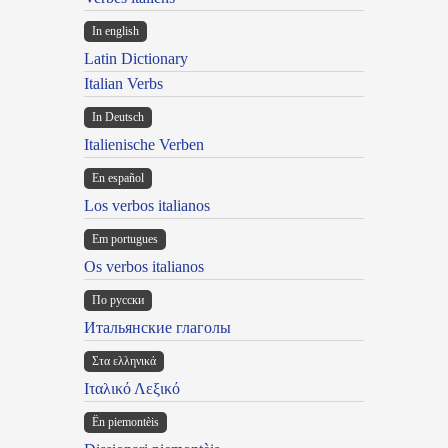
In english
Latin Dictionary
Italian Verbs
In Deutsch
Italienische Verben
En español
Los verbos italianos
Em portugues
Os verbos italianos
По русски
Итальянские глаголы
Στα ελληνικά
Ιταλικό Λεξικό
Ën piemontèis