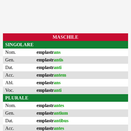
MASCHILE
SINGOLARE
Nom.
emplastr
ans
Gen.
emplastr
antis
Dat.
emplastr
anti
Acc.
emplastr
antem
Abl.
emplastr
ans
Voc.
emplastr
anti
PLURALE
Nom.
emplastr
antes
Gen.
emplastr
antium
Dat.
emplastr
antibus
Acc.
emplastr
antes