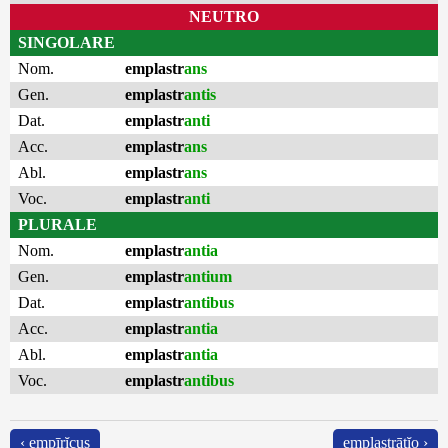
NEUTRO
SINGOLARE
Nom.
emplastr
ans
Gen.
emplastr
antis
Dat.
emplastr
anti
Acc.
emplastr
ans
Abl.
emplastr
ans
Voc.
emplastr
anti
PLURALE
Nom.
emplastr
antia
Gen.
emplastr
antium
Dat.
emplastr
antibus
Acc.
emplastr
antia
Abl.
emplastr
antia
Voc.
emplastr
antibus
‹ empīrĭcus
emplastrātĭo ›