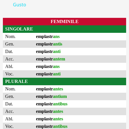
Gusto
FEMMINILE
SINGOLARE
Nom.
emplastr
ans
Gen.
emplastr
antis
Dat.
emplastr
anti
Acc.
emplastr
antem
Abl.
emplastr
ans
Voc.
emplastr
anti
PLURALE
Nom.
emplastr
antes
Gen.
emplastr
antium
Dat.
emplastr
antibus
Acc.
emplastr
antes
Abl.
emplastr
antes
Voc.
emplastr
antibus