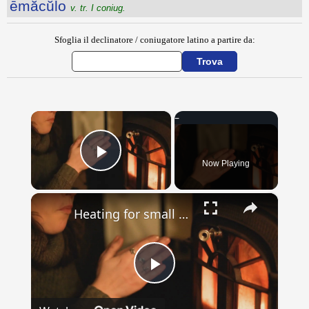
ēmăcŭlo
v. tr. I coniug.
Sfoglia il declinatore / coniugatore latino a partire da:
×
Now Playing
Play Video
×
Heating for small spaces: Compact solutions for apartments and tiny homes
Play