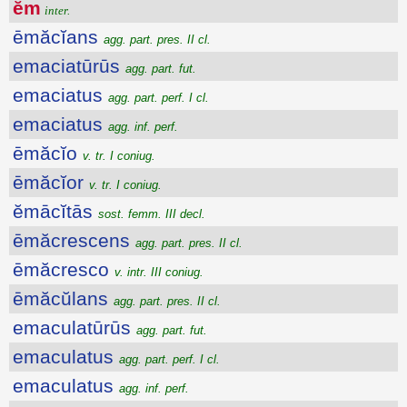
ĕm
inter.
ēmăcĭans
agg. part. pres. II cl.
emaciatūrūs
agg. part. fut.
emaciatus
agg. part. perf. I cl.
emaciatus
agg. inf. perf.
ēmăcĭo
v. tr. I coniug.
ēmăcĭor
v. tr. I coniug.
ĕmācĭtās
sost. femm. III decl.
ēmăcrescens
agg. part. pres. II cl.
ēmăcresco
v. intr. III coniug.
ēmăcŭlans
agg. part. pres. II cl.
emaculatūrūs
agg. part. fut.
emaculatus
agg. part. perf. I cl.
emaculatus
agg. inf. perf.