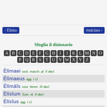
‹ Ēlīsĭus
ēmăcĭans ›
Sfoglia il dizionario
A
B
C
D
E
F
G
H
I
J
K
L
M
N
O
P
Q
R
S
T
U
V
W
X
Y
Z
Ĕlīmaei
sost. masch. pl. II decl.
Ĕlīmaeus
agg. I cl.
Ĕlīmāĭs
sost. femm. III decl.
Ēlīsĭum
Sost. nt. II decl.
Ēlīsĭus
agg. I cl.