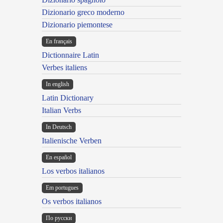
Dizionario greco moderno
Dizionario piemontese
En français
Dictionnaire Latin
Verbes italiens
In english
Latin Dictionary
Italian Verbs
In Deutsch
Italienische Verben
En español
Los verbos italianos
Em portugues
Os verbos italianos
По русски