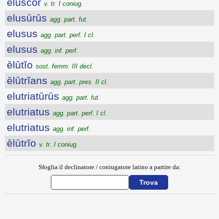
ēluscor
v. tr. I coniug.
elusūrūs
agg. part. fut.
elusus
agg. part. perf. I cl.
elusus
agg. inf. perf.
ēlūtĭo
sost. femm. III decl.
ēlūtrĭans
agg. part. pres. II cl.
elutriatūrūs
agg. part. fut.
elutriatus
agg. part. perf. I cl.
elutriatus
agg. inf. perf.
ēlūtrĭo
v. tr. I coniug.
Sfoglia il declinatore / coniugatore latino a partire da:
{{ID:ELUSCANS100}}
---CACHE---