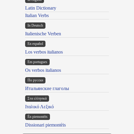
Latin Dictionary
Italian Verbs
In Deutsch
Italienische Verben
En español
Los verbos italianos
Em portugues
Os verbos italianos
По русски
Итальянские глаголы
Στα ελληνικά
Ιταλικό Λεξικό
Ën piemontèis
Dissionari piemontèis