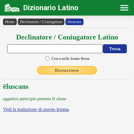
Dizionario Latino
Home
›
Declinatore / Coniugatore
›
ēluscans
Declinatore / Coniugatore Latino
Cerca nelle forme flesse
Donazione
ēluscans
aggettivo participio presente II classe
Vedi la traduzione di questo lemma