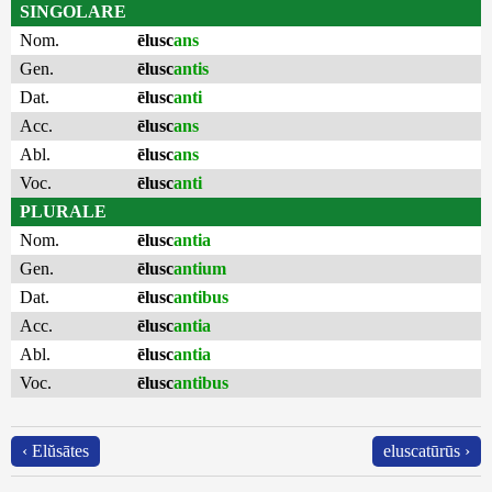
SINGOLARE
Nom.
ēlusc
ans
Gen.
ēlusc
antis
Dat.
ēlusc
anti
Acc.
ēlusc
ans
Abl.
ēlusc
ans
Voc.
ēlusc
anti
PLURALE
Nom.
ēlusc
antia
Gen.
ēlusc
antium
Dat.
ēlusc
antibus
Acc.
ēlusc
antia
Abl.
ēlusc
antia
Voc.
ēlusc
antibus
‹ Elŭsātes
eluscatūrūs ›