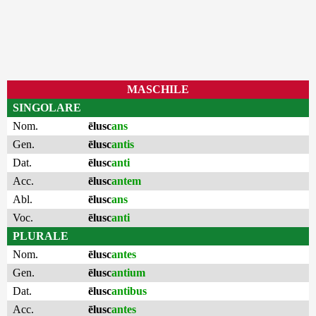
MASCHILE
SINGOLARE
Nom.
ēlusc
ans
Gen.
ēlusc
antis
Dat.
ēlusc
anti
Acc.
ēlusc
antem
Abl.
ēlusc
ans
Voc.
ēlusc
anti
PLURALE
Nom.
ēlusc
antes
Gen.
ēlusc
antium
Dat.
ēlusc
antibus
Acc.
ēlusc
antes