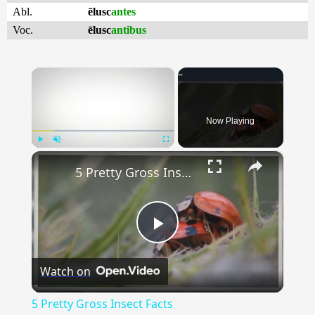
Abl.
ēlusc
antes
Voc.
ēlusc
antibus
×
Now Playing
×
Play
Unmute
Fullscreen
5 Pretty Gross Insect Facts
Play
Watch on
Video
5 Pretty Gross Insect Facts