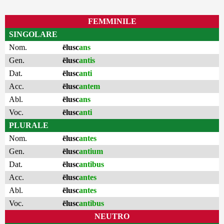
FEMMINILE
SINGOLARE
Nom.
ēlusc
ans
Gen.
ēlusc
antis
Dat.
ēlusc
anti
Acc.
ēlusc
antem
Abl.
ēlusc
ans
Voc.
ēlusc
anti
PLURALE
Nom.
ēlusc
antes
Gen.
ēlusc
antium
Dat.
ēlusc
antibus
Acc.
ēlusc
antes
Abl.
ēlusc
antes
Voc.
ēlusc
antibus
NEUTRO