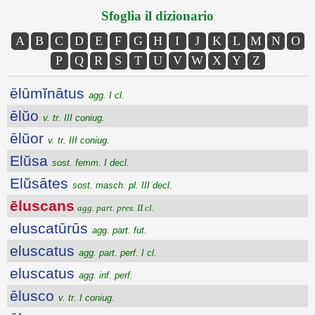
Sfoglia il dizionario
A
B
C
D
E
F
G
H
I
J
K
L
M
N
O
P
Q
R
S
T
U
V
W
X
Y
Z
ēlūmĭnātus
agg. I cl.
ēlŭo
v. tr. III coniug.
ēlŭor
v. tr. III coniug.
Elŭsa
sost. femm. I decl.
Elŭsātes
sost. masch. pl. III decl.
ēluscans
agg. part. pres. II cl.
eluscatūrūs
agg. part. fut.
eluscatus
agg. part. perf. I cl.
eluscatus
agg. inf. perf.
ēlusco
v. tr. I coniug.