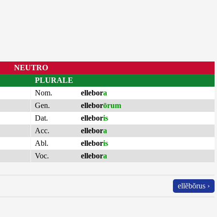
NEUTRO
PLURALE
Nom.
ellebor
a
Gen.
ellebor
ōrum
Dat.
ellebor
is
Acc.
ellebor
a
Abl.
ellebor
is
Voc.
ellebor
a
ellĕbŏrus ›