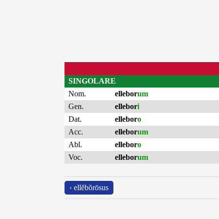
SINGOLARE
Nom.
ellebor
um
Gen.
ellebor
i
Dat.
ellebor
o
Acc.
ellebor
um
Abl.
ellebor
o
Voc.
ellebor
um
‹ ellĕbŏrōsus