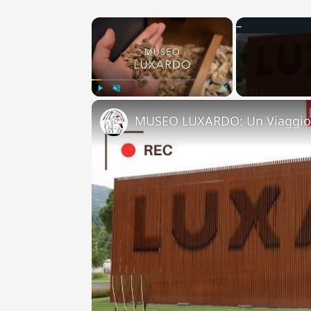
×
Play
Unmute
Fullscreen
MUSEO LUXARDO: Un Viaggio 