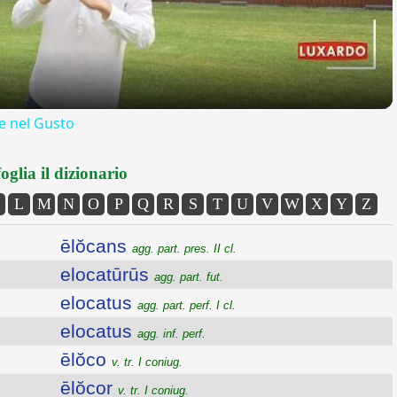
 nel Gusto
oglia il dizionario
L
M
N
O
P
Q
R
S
T
U
V
W
X
Y
Z
ēlŏcans
agg. part. pres. II cl.
elocatūrūs
agg. part. fut.
elocatus
agg. part. perf. I cl.
elocatus
agg. inf. perf.
ēlŏco
v. tr. I coniug.
ēlŏcor
v. tr. I coniug.