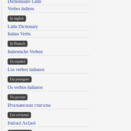
Dictionnaire Latin
Verbes italiens
In english
Latin Dictionary
Italian Verbs
In Deutsch
Italienische Verben
En español
Los verbos italianos
Em portugues
Os verbos italianos
По русски
Итальянские глаголы
Στα ελληνικά
Ιταλικό Λεξικό