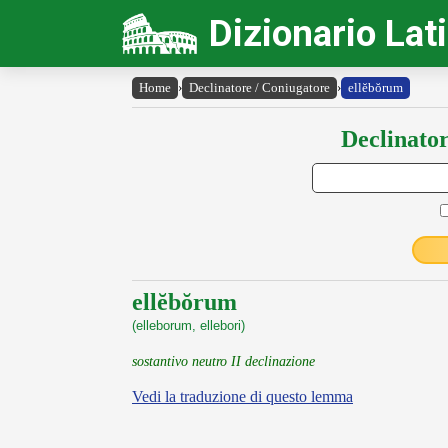
Dizionario Lat
Home
›
Declinatore / Coniugatore
›
ellĕbŏrum
Declinator
ellĕbŏrum
(elleborum, ellebori)
sostantivo neutro II declinazione
Vedi la traduzione di questo lemma