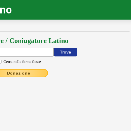
ino
e / Coniugatore Latino
Cerca nelle forme flesse
Donazione