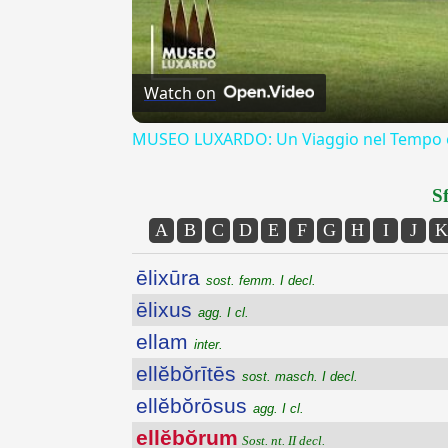
Watch on
MUSEO LUXARDO: Un Viaggio nel Tempo e
Sf
A
B
C
D
E
F
G
H
I
J
K
ēlixūra
sost. femm. I decl.
ēlixus
agg. I cl.
ellam
inter.
ellĕbŏrītēs
sost. masch. I decl.
ellĕbŏrōsus
agg. I cl.
ellĕbŏrum
Sost. nt. II decl.