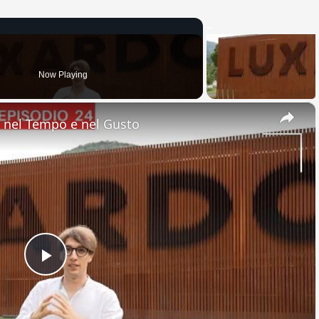
Now Playing
×
nel Tempo e nel Gusto
Play
Video