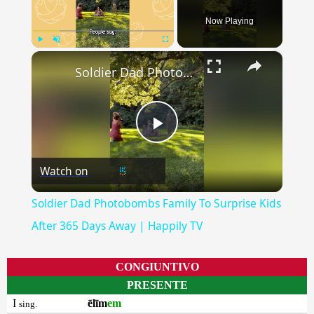
Now Playing
×
Play
Unmute
Fullscreen
Soldier Dad Photobombs Family To Surprise Kids After 365 Days Away | Happily TV
Play
Watch on
Video
Soldier Dad Photobombs Family To Surprise Kids
After 365 Days Away | Happily TV
CONGIUNTIVO
PRESENTE
I
ēlīm
em
sing.