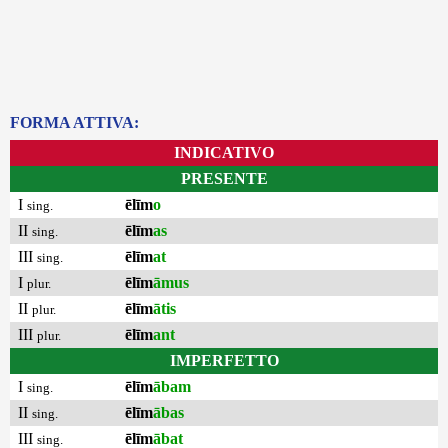
FORMA ATTIVA:
INDICATIVO
PRESENTE
I
ēlīm
o
sing.
II
ēlīm
as
sing.
III
ēlīm
at
sing.
I
ēlīm
āmus
plur.
II
ēlīm
ātis
plur.
III
ēlīm
ant
plur.
IMPERFETTO
I
ēlīm
ābam
sing.
II
ēlīm
ābas
sing.
III
ēlīm
ābat
sing.