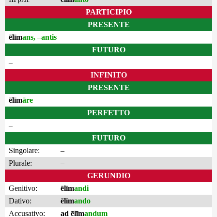
PARTICIPIO
PRESENTE
ēlīm
ans, –antis
FUTURO
–
INFINITO
PRESENTE
ēlīm
āre
PERFETTO
–
FUTURO
Singolare:
–
Plurale:
–
GERUNDIO
Genitivo:
ēlīm
andi
Dativo:
ēlīm
ando
Accusativo:
ad ēlīm
andum