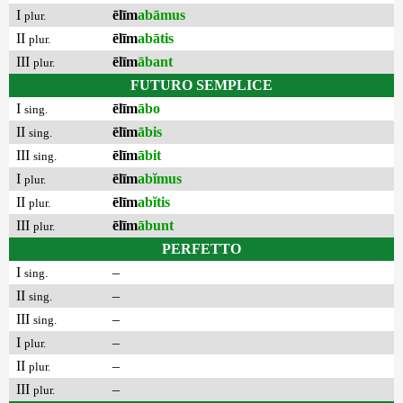
I
ēlīm
abāmus
plur.
II
ēlīm
abātis
plur.
III
ēlīm
ābant
plur.
FUTURO SEMPLICE
I
ēlīm
ābo
sing.
II
ēlīm
ābis
sing.
III
ēlīm
ābit
sing.
I
ēlīm
abĭmus
plur.
II
ēlīm
abĭtis
plur.
III
ēlīm
ābunt
plur.
PERFETTO
I
–
sing.
II
–
sing.
III
–
sing.
I
–
plur.
II
–
plur.
III
–
plur.