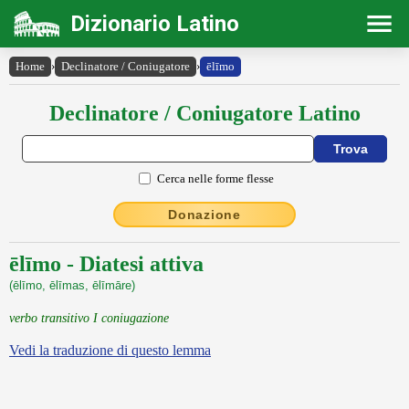
Dizionario Latino
Home
›
Declinatore / Coniugatore
›
ēlīmo
Declinatore / Coniugatore Latino
Cerca nelle forme flesse
Donazione
ēlīmo - Diatesi attiva
(ēlīmo, ēlīmas, ēlīmāre)
verbo transitivo I coniugazione
Vedi la traduzione di questo lemma