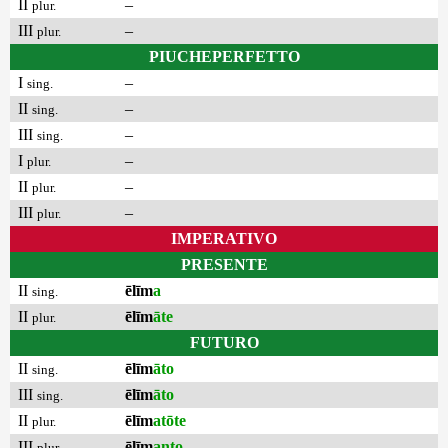
II
–
plur.
III
–
plur.
PIUCHEPERFETTO
I
–
sing.
II
–
sing.
III
–
sing.
I
–
plur.
II
–
plur.
III
–
plur.
IMPERATIVO
PRESENTE
II
ēlīm
a
sing.
II
ēlīm
āte
plur.
FUTURO
II
ēlīm
āto
sing.
III
ēlīm
āto
sing.
II
ēlīm
atōte
plur.
III
ēlīm
anto
plur.