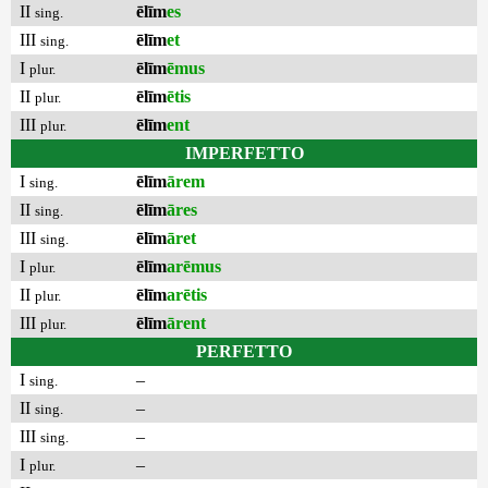
II
ēlīm
es
sing.
III
ēlīm
et
sing.
I
ēlīm
ēmus
plur.
II
ēlīm
ētis
plur.
III
ēlīm
ent
plur.
IMPERFETTO
I
ēlīm
ārem
sing.
II
ēlīm
āres
sing.
III
ēlīm
āret
sing.
I
ēlīm
arēmus
plur.
II
ēlīm
arētis
plur.
III
ēlīm
ārent
plur.
PERFETTO
I
–
sing.
II
–
sing.
III
–
sing.
I
–
plur.