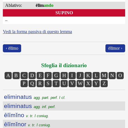
Ablativo:
ēlīm
ando
SUPINO
–
Vedi la forma passiva di questo lemma
‹ ēlīmo
ēlīmor ›
Sfoglia il dizionario
A
B
C
D
E
F
G
H
I
J
K
L
M
N
O
P
Q
R
S
T
U
V
W
X
Y
Z
eliminatus
agg. part. perf. I cl.
eliminatus
agg. inf. perf.
ēlīmĭno
v. tr. I coniug.
ēlīmĭnor
v. tr. I coniug.