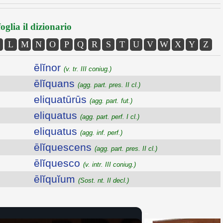
oglia il dizionario
L
M
N
O
P
Q
R
S
T
U
V
W
X
Y
Z
ēlĭnor
(v. tr. III coniug.)
ēlĭquans
(agg. part. pres. II cl.)
eliquatūrūs
(agg. part. fut.)
eliquatus
(agg. part. perf. I cl.)
eliquatus
(agg. inf. perf.)
ēlĭquescens
(agg. part. pres. II cl.)
ēlĭquesco
(v. intr. III coniug.)
ēlĭquĭum
(Sost. nt. II decl.)