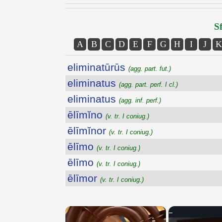
Sf
A
B
C
D
E
F
G
H
I
J
K
eliminatūrūs
(agg. part. fut.)
eliminatus
(agg. part. perf. I cl.)
eliminatus
(agg. inf. perf.)
ēlīmĭno
(v. tr. I coniug.)
ēlīmĭnor
(v. tr. I coniug.)
ēlīmo
(v. tr. I coniug.)
ēlīmo
(v. tr. I coniug.)
ēlīmor
(v. tr. I coniug.)
×