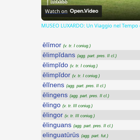
Watch on
MUSEO LUXARDO: Un Viaggio nel Tempo e
ēlīmor
(v. tr. I coniug.)
ēlimpĭdans
(agg. part. pres. II cl.)
ēlimpĭdo
(v. tr. I coniug.)
ēlimpĭdor
(v. tr. I coniug.)
ēlĭnens
(agg. part. pres. II cl.)
ēlingens
(agg. part. pres. II cl.)
ēlingo
(v. tr. III coniug.)
ēlingor
(v. tr. III coniug.)
ēlinguans
(agg. part. pres. II cl.)
elinguatūrūs
(agg. part. fut.)