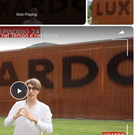
Now Playing
×
nel Tempo e nel Gusto
Play
Video