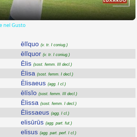
 nel Gusto
ēlĭquo
(v. tr. I coniug.)
ēlĭquor
(v. tr. I coniug.)
Ēlis
(sost. femm. III decl.)
Ĕlisa
(sost. femm. I decl.)
Ĕlisaeus
(agg. I cl.)
ēlīsĭo
(sost. femm. III decl.)
Ĕlissa
(sost. femm. I decl.)
Ĕlissaeus
(agg. I cl.)
elisūrūs
(agg. part. fut.)
elisus
(agg. part. perf. I cl.)