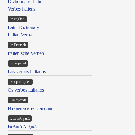
Dictionnaire Latin
Verbes italiens
In english
Latin Dictionary
Italian Verbs
In Deutsch
Italienische Verben
En español
Los verbos italianos
Em portugues
Os verbos italianos
По русски
Итальянские глаголы
Στα ελληνικά
Ιταλικό Λεξικό