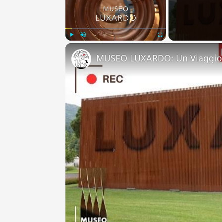
Play
Unmute
Fullscreen
MUSEO LUXARDO: Un Viaggio 