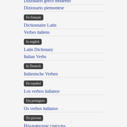
Dizionario greco moderno
Dizionario piemontese
En français
Dictionnaire Latin
Verbes italiens
In english
Latin Dictionary
Italian Verbs
In Deutsch
Italienische Verben
En español
Los verbos italianos
Em portugues
Os verbos italianos
По русски
Итальянские глаголы