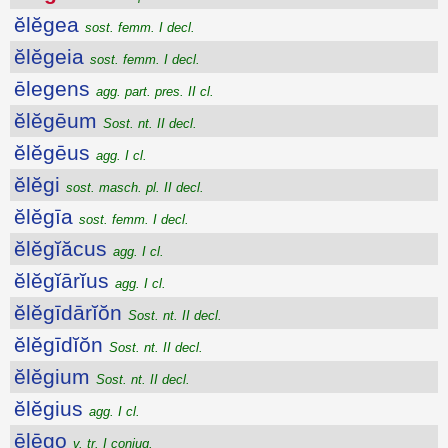
ĕlĕgea
sost. femm. I decl.
ĕlĕgeia
sost. femm. I decl.
ēlegens
agg. part. pres. II cl.
ĕlĕgēum
Sost. nt. II decl.
ĕlĕgēus
agg. I cl.
ĕlĕgi
sost. masch. pl. II decl.
ĕlĕgīa
sost. femm. I decl.
ĕlĕgĭăcus
agg. I cl.
ĕlĕgĭārĭus
agg. I cl.
ĕlĕgīdārĭŏn
Sost. nt. II decl.
ĕlĕgīdĭŏn
Sost. nt. II decl.
ĕlĕgium
Sost. nt. II decl.
ĕlĕgius
agg. I cl.
ēlēgo
v. tr. I coniug.