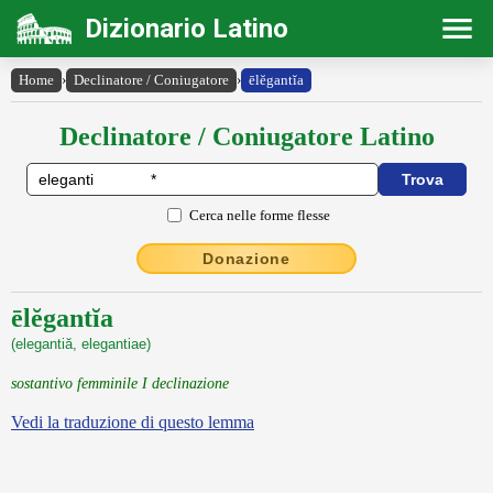
Dizionario Latino
Home
›
Declinatore / Coniugatore
›
ēlĕgantĭa
Declinatore / Coniugatore Latino
Cerca nelle forme flesse
Donazione
ēlĕgantĭa
(elegantiă, elegantiae)
sostantivo femminile I declinazione
Vedi la traduzione di questo lemma