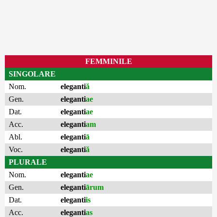
FEMMINILE
SINGOLARE
Nom.
eleganti
ă
Gen.
eleganti
ae
Dat.
eleganti
ae
Acc.
eleganti
am
Abl.
eleganti
ā
Voc.
eleganti
ă
PLURALE
Nom.
eleganti
ae
Gen.
eleganti
ārum
Dat.
eleganti
is
Acc.
eleganti
as