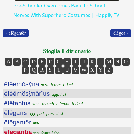
Pre-Schooler Overcomes Back To School
Nerves With Superhero Costumes | Happily TV
‹ ēlĕgantĕr
ĕlĕgea ›
Sfoglia il dizionario
A
B
C
D
E
F
G
H
I
J
K
L
M
N
O
P
Q
R
S
T
U
V
W
X
Y
Z
ĕlĕēmŏsўna
sost. femm. I decl.
ĕlĕēmŏsўnārĭus
agg. I cl.
ĕlĕfantus
sost. masch. e femm. II decl.
ēlĕgans
agg. part. pres. II cl.
ēlĕgantĕr
avv.
ēlĕgantĭa
sost. femm. I decl.