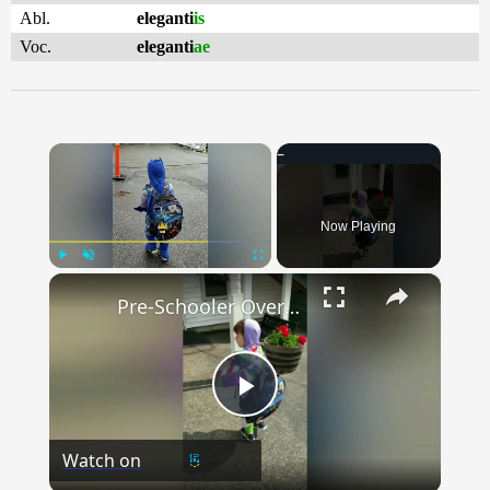
Abl.
eleganti
is
Voc.
eleganti
ae
×
Now Playing
×
Play
Unmute
Fullscreen
Pre-Schooler Overcomes Back To School Nerves With Superhero Costumes | Happily TV
Play
Watch on
Video