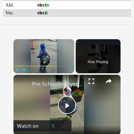
Abl.
elect
is
Voc.
elect
i
×
Now Playing
×
Play
Unmute
Fullscreen
Pre-Schooler Overcomes Back To School Nerves With Superhero Costumes | Happily TV
Play
Watch on
Video