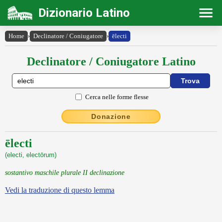
Dizionario Latino
Home
›
Declinatore / Coniugatore
›
ēlecti
Declinatore / Coniugatore Latino
Cerca nelle forme flesse
Donazione
ēlecti
(electi, electōrum)
sostantivo maschile plurale II declinazione
Vedi la traduzione di questo lemma