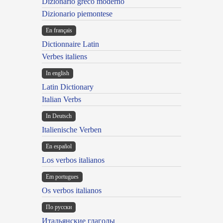
Dizionario greco moderno
Dizionario piemontese
En français
Dictionnaire Latin
Verbes italiens
In english
Latin Dictionary
Italian Verbs
In Deutsch
Italienische Verben
En español
Los verbos italianos
Em portugues
Os verbos italianos
По русски
Итальянские глаголы