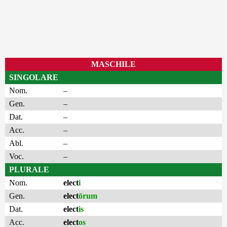
MASCHILE
SINGOLARE
Nom.
–
Gen.
–
Dat.
–
Acc.
–
Abl.
–
Voc.
–
PLURALE
Nom.
elect
i
Gen.
elect
ōrum
Dat.
elect
is
Acc.
elect
os