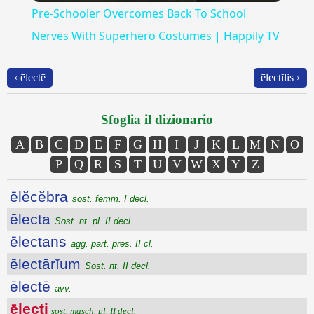
Pre-Schooler Overcomes Back To School
Nerves With Superhero Costumes | Happily TV
‹ ēlectē
ēlectĭlis ›
Sfoglia il dizionario
A
B
C
D
E
F
G
H
I
J
K
L
M
N
O
P
Q
R
S
T
U
V
W
X
Y
Z
ēlĕcĕbra
sost. femm. I decl.
ēlecta
Sost. nt. pl. II decl.
ēlectans
agg. part. pres. II cl.
ēlectārĭum
Sost. nt. II decl.
ēlectē
avv.
ēlecti
sost. masch. pl. II decl.