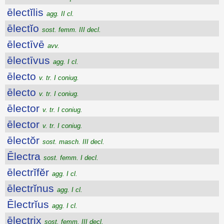
ēlectĭlis
agg. II cl.
ēlectĭo
sost. femm. III decl.
ēlectīvē
avv.
ēlectīvus
agg. I cl.
ēlecto
v. tr. I coniug.
ēlecto
v. tr. I coniug.
ēlector
v. tr. I coniug.
ēlector
v. tr. I coniug.
ēlectŏr
sost. masch. III decl.
Ēlectra
sost. femm. I decl.
ēlectrĭfĕr
agg. I cl.
ēlectrĭnus
agg. I cl.
Ēlectrĭus
agg. I cl.
ēlectrix
sost. femm. III decl.