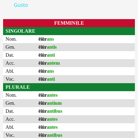
Gusto
FEMMINILE
SINGOLARE
Nom.
ēiūr
ans
Gen.
ēiūr
antis
Dat.
ēiūr
anti
Acc.
ēiūr
antem
Abl.
ēiūr
ans
Voc.
ēiūr
anti
PLURALE
Nom.
ēiūr
antes
Gen.
ēiūr
antium
Dat.
ēiūr
antibus
Acc.
ēiūr
antes
Abl.
ēiūr
antes
Voc.
ēiūr
antibus