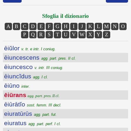
Sfoglia il dizionario
A
B
C
D
E
F
G
H
I
J
K
L
M
N
O
P
Q
R
S
T
U
V
W
X
Y
Z
ēiŭlor
v. tr. e intr. I coniug.
ēiuncescens
agg. part. pres. II cl.
ēiuncesco
v. intr. III coniug.
ēiuncĭdus
agg. I cl.
ēiūno
inter.
ēiūrans
agg. part. pres. II cl.
ēiūrātĭo
sost. femm. III decl.
eiuratūrūs
agg. part. fut.
eiuratus
agg. part. perf. I cl.