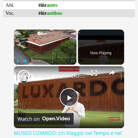
Abl.
ēiūr
antes
Voc.
ēiūr
antibus
×
Now Playing
×
Play
Unmute
Fullscreen
MUSEO LUXARDO: Un Viaggio nel Tempo e nel Gusto
Play
Watch on
Video
MUSEO LUXARDO: Un Viaggio nel Tempo e nel