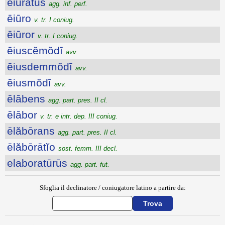
eiuratus
agg. inf. perf.
ēiūro
v. tr. I coniug.
ēiūror
v. tr. I coniug.
ēiuscĕmŏdī
avv.
ēiusdemmŏdī
avv.
ēiusmŏdī
avv.
ēlābens
agg. part. pres. II cl.
ēlābor
v. tr. e intr. dep. III coniug.
ēlăbōrans
agg. part. pres. II cl.
ēlăbōrātĭo
sost. femm. III decl.
elaboratūrūs
agg. part. fut.
Sfoglia il declinatore / coniugatore latino a partire da: