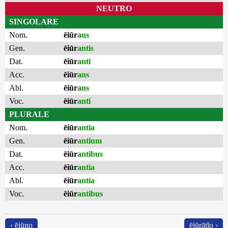
NEUTRO
SINGOLARE
Nom.
ēiūr
ans
Gen.
ēiūr
antis
Dat.
ēiūr
anti
Acc.
ēiūr
ans
Abl.
ēiūr
ans
Voc.
ēiūr
anti
PLURALE
Nom.
ēiūr
antia
Gen.
ēiūr
antium
Dat.
ēiūr
antibus
Acc.
ēiūr
antia
Abl.
ēiūr
antia
Voc.
ēiūr
antibus
‹ ēiūno
ēiūrātĭo ›