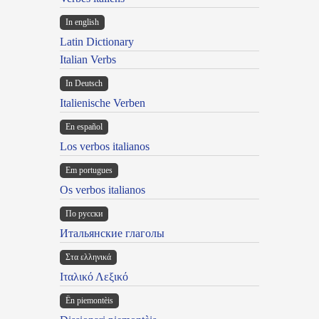
In english
Latin Dictionary
Italian Verbs
In Deutsch
Italienische Verben
En español
Los verbos italianos
Em portugues
Os verbos italianos
По русски
Итальянские глаголы
Στα ελληνικά
Ιταλικό Λεξικό
Ën piemontèis