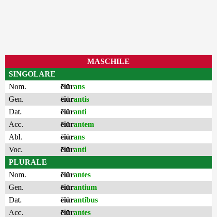
MASCHILE
SINGOLARE
Nom.
ēiūr
ans
Gen.
ēiūr
antis
Dat.
ēiūr
anti
Acc.
ēiūr
antem
Abl.
ēiūr
ans
Voc.
ēiūr
anti
PLURALE
Nom.
ēiūr
antes
Gen.
ēiūr
antium
Dat.
ēiūr
antibus
Acc.
ēiūr
antes