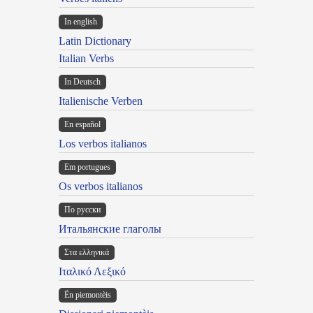
In english
Latin Dictionary
Italian Verbs
In Deutsch
Italienische Verben
En español
Los verbos italianos
Em portugues
Os verbos italianos
По русски
Итальянские глаголы
Στα ελληνικά
Ιταλικό Λεξικό
Ën piemontèis