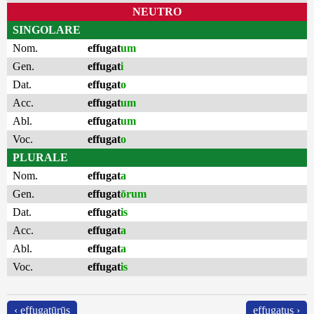
NEUTRO
SINGOLARE
Nom.
effugat
um
Gen.
effugat
i
Dat.
effugat
o
Acc.
effugat
um
Abl.
effugat
um
Voc.
effugat
o
PLURALE
Nom.
effugat
a
Gen.
effugat
ōrum
Dat.
effugat
is
Acc.
effugat
a
Abl.
effugat
a
Voc.
effugat
is
‹ effugatūrūs
effugatus ›