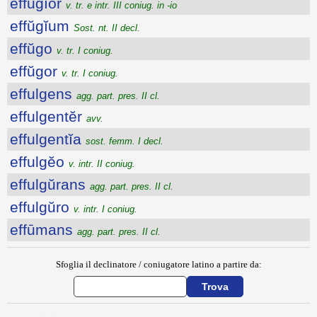
effŭgĭor
v. tr. e intr. III coniug. in -io
effŭgĭum
Sost. nt. II decl.
effŭgo
v. tr. I coniug.
effŭgor
v. tr. I coniug.
effulgens
agg. part. pres. II cl.
effulgentĕr
avv.
effulgentĭa
sost. femm. I decl.
effulgĕo
v. intr. II coniug.
effulgŭrans
agg. part. pres. II cl.
effulgŭro
v. intr. I coniug.
effūmans
agg. part. pres. II cl.
Sfoglia il declinatore / coniugatore latino a partire da: