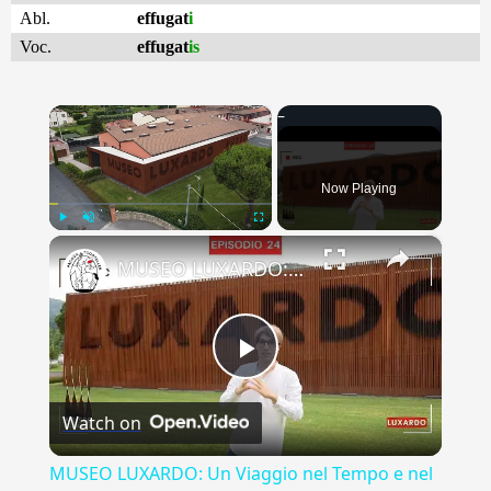
Abl.
effugat
i
Voc.
effugat
is
×
Now Playing
×
Play
Unmute
Fullscreen
MUSEO LUXARDO: Un Viaggio nel Tempo e nel Gusto
Play
Watch on
Video
MUSEO LUXARDO: Un Viaggio nel Tempo e nel