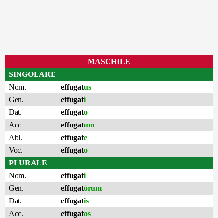
MASCHILE
SINGOLARE
Nom.
effugat
us
Gen.
effugat
i
Dat.
effugat
o
Acc.
effugat
um
Abl.
effugat
e
Voc.
effugat
o
PLURALE
Nom.
effugat
i
Gen.
effugat
ōrum
Dat.
effugat
is
Acc.
effugat
os