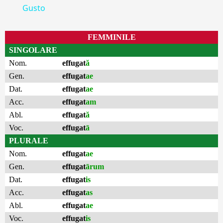
Gusto
FEMMINILE
SINGOLARE
Nom.
effugat
ă
Gen.
effugat
ae
Dat.
effugat
ae
Acc.
effugat
am
Abl.
effugat
ă
Voc.
effugat
ā
PLURALE
Nom.
effugat
ae
Gen.
effugat
ārum
Dat.
effugat
is
Acc.
effugat
as
Abl.
effugat
ae
Voc.
effugat
is