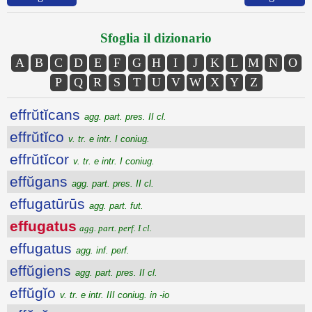
Sfoglia il dizionario
A
B
C
D
E
F
G
H
I
J
K
L
M
N
O
P
Q
R
S
T
U
V
W
X
Y
Z
effrŭtĭcans
agg. part. pres. II cl.
effrŭtĭco
v. tr. e intr. I coniug.
effrŭtĭcor
v. tr. e intr. I coniug.
effŭgans
agg. part. pres. II cl.
effugatūrūs
agg. part. fut.
effugatus
agg. part. perf. I cl.
effugatus
agg. inf. perf.
effŭgiens
agg. part. pres. II cl.
effŭgĭo
v. tr. e intr. III coniug. in -io