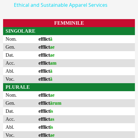
Ethical and Sustainable Apparel Services
FEMMINILE
SINGOLARE
Nom.
efflict
ă
Gen.
efflict
ae
Dat.
efflict
ae
Acc.
efflict
am
Abl.
efflict
ā
Voc.
efflict
ă
PLURALE
Nom.
efflict
ae
Gen.
efflict
ārum
Dat.
efflict
is
Acc.
efflict
as
Abl.
efflict
is
Voc.
efflict
ae