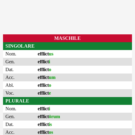
MASCHILE
SINGOLARE
Nom.
efflict
us
Gen.
efflict
i
Dat.
efflict
o
Acc.
efflict
um
Abl.
efflict
o
Voc.
efflict
e
PLURALE
Nom.
efflict
i
Gen.
efflict
ōrum
Dat.
efflict
is
Acc.
efflict
os