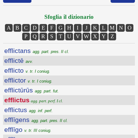
Sfoglia il dizionario
A
B
C
D
E
F
G
H
I
J
K
L
M
N
O
P
Q
R
S
T
U
V
W
X
Y
Z
efflictans
agg. part. pres. II cl.
efflictē
avv.
efflicto
v. tr. I coniug.
efflictor
v. tr. I coniug.
efflictūrūs
agg. part. fut.
efflictus
agg. part. perf. I cl.
efflictus
agg. inf. perf.
efflīgens
agg. part. pres. II cl.
efflīgo
v. tr. III coniug.