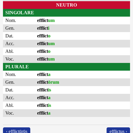
NEUTRO
SINGOLARE
Nom.
efflict
um
Gen.
efflict
i
Dat.
efflict
o
Acc.
efflict
um
Abl.
efflict
o
Voc.
efflict
um
PLURALE
Nom.
efflict
a
Gen.
efflict
ōrum
Dat.
efflict
is
Acc.
efflict
a
Abl.
efflict
is
Voc.
efflict
a
‹ efflictūrūs
efflictus ›