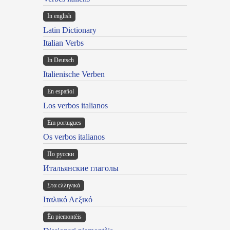
In english
Latin Dictionary
Italian Verbs
In Deutsch
Italienische Verben
En español
Los verbos italianos
Em portugues
Os verbos italianos
По русски
Итальянские глаголы
Στα ελληνικά
Ιταλικό Λεξικό
Ën piemontèis