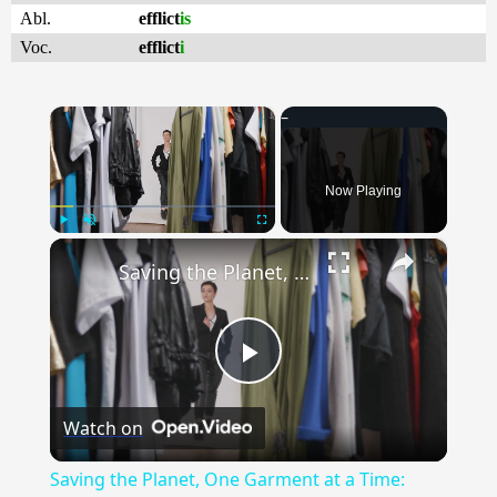
Abl.
efflict
is
Voc.
efflict
i
×
Now Playing
×
Play
Unmute
Fullscreen
Saving the Planet, One Garment at a Time: Ethical and Sustainable Apparel Services
Play
Watch on
Video
Saving the Planet, One Garment at a Time: