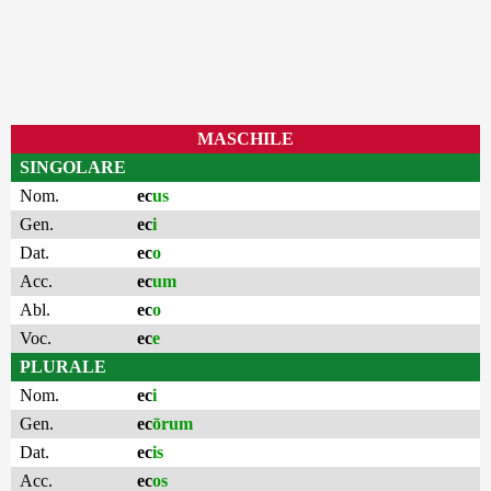
MASCHILE
SINGOLARE
Nom.
ec
us
Gen.
ec
i
Dat.
ec
o
Acc.
ec
um
Abl.
ec
o
Voc.
ec
e
PLURALE
Nom.
ec
i
Gen.
ec
ōrum
Dat.
ec
is
Acc.
ec
os