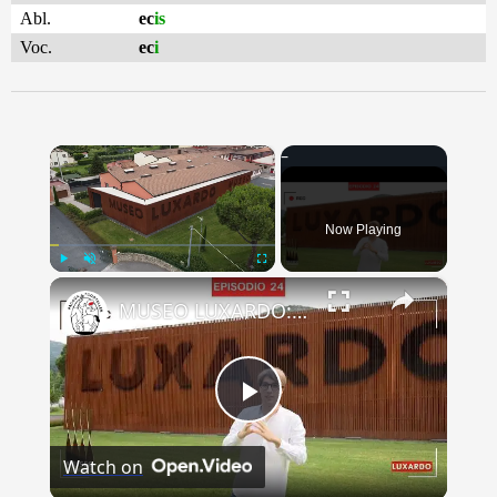
Abl.
ec
is
Voc.
ec
i
×
Now Playing
×
Play
Unmute
Fullscreen
MUSEO LUXARDO: Un Viaggio nel Tempo e nel Gusto
Play
Watch on
Video