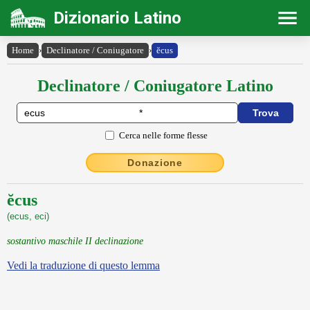
Dizionario Latino
Home
›
Declinatore / Coniugatore
›
ĕcus
Declinatore / Coniugatore Latino
Cerca nelle forme flesse
Donazione
ĕcus
(ecus, eci)
sostantivo maschile II declinazione
Vedi la traduzione di questo lemma