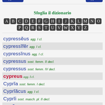
Sfoglia il dizionario
A
B
C
D
E
F
G
H
I
J
K
L
M
N
O
P
Q
R
S
T
U
V
W
X
Y
Z
cypressĕus
agg. I cl.
cypressĭfĕr
agg. I cl.
cypressĭnus
agg. I cl.
cypressus
sost. femm. II decl.
cypressus
sost. femm. IV decl.
cypreus
agg. I cl.
Cyprĭa
sost. femm. I decl.
Cyprĭăcus
agg. I cl.
Cyprĭi
sost. masch. pl. II decl.