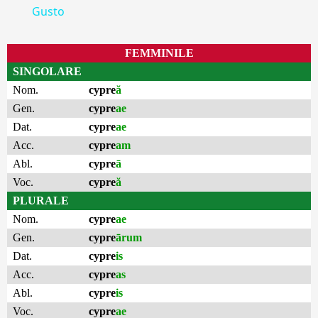
Gusto
FEMMINILE
SINGOLARE
Nom.
cypre
ă
Gen.
cypre
ae
Dat.
cypre
ae
Acc.
cypre
am
Abl.
cypre
ā
Voc.
cypre
ă
PLURALE
Nom.
cypre
ae
Gen.
cypre
ārum
Dat.
cypre
is
Acc.
cypre
as
Abl.
cypre
is
Voc.
cypre
ae