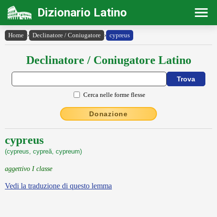
Dizionario Latino
Home
›
Declinatore / Coniugatore
›
cypreus
Declinatore / Coniugatore Latino
Cerca nelle forme flesse
Donazione
cypreus
(cypreus, cypreă, cypreum)
aggettivo I classe
Vedi la traduzione di questo lemma