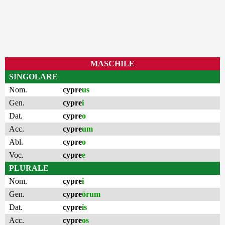
MASCHILE
SINGOLARE
Nom.
cypre
us
Gen.
cypre
i
Dat.
cypre
o
Acc.
cypre
um
Abl.
cypre
o
Voc.
cypre
e
PLURALE
Nom.
cypre
i
Gen.
cypre
ōrum
Dat.
cypre
is
Acc.
cypre
os