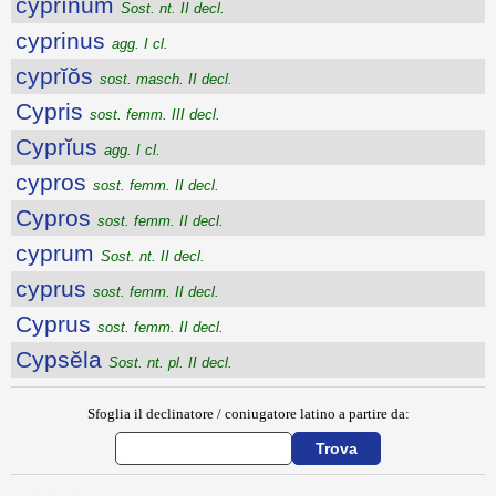
cyprĭnum
Sost. nt. II decl.
cyprinus
agg. I cl.
cyprĭŏs
sost. masch. II decl.
Cypris
sost. femm. III decl.
Cyprĭus
agg. I cl.
cypros
sost. femm. II decl.
Cypros
sost. femm. II decl.
cyprum
Sost. nt. II decl.
cyprus
sost. femm. II decl.
Cyprus
sost. femm. II decl.
Cypsĕla
Sost. nt. pl. II decl.
Sfoglia il declinatore / coniugatore latino a partire da: