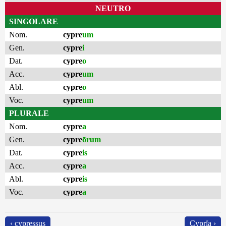
NEUTRO
SINGOLARE
Nom.
cypre
um
Gen.
cypre
i
Dat.
cypre
o
Acc.
cypre
um
Abl.
cypre
o
Voc.
cypre
um
PLURALE
Nom.
cypre
a
Gen.
cypre
ōrum
Dat.
cypre
is
Acc.
cypre
a
Abl.
cypre
is
Voc.
cypre
a
‹ cypressus
Cyprĭa ›