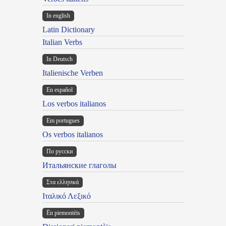
In english
Latin Dictionary
Italian Verbs
In Deutsch
Italienische Verben
En español
Los verbos italianos
Em portugues
Os verbos italianos
По русски
Итальянские глаголы
Στα ελληνικά
Ιταλικό Λεξικό
Ën piemontèis