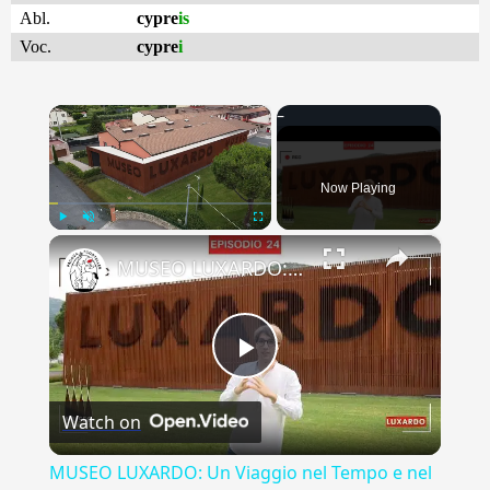
Abl.
cypre
is
Voc.
cypre
i
×
Now Playing
×
Play
Unmute
Fullscreen
MUSEO LUXARDO: Un Viaggio nel Tempo e nel Gusto
Play
Watch on
Video
MUSEO LUXARDO: Un Viaggio nel Tempo e nel