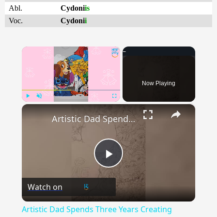
Abl.
Cydoni
is
Voc.
Cydoni
i
×
Now Playing
×
Play
Unmute
Fullscreen
Artistic Dad Spends Three Years Creating Amazing Disney Mural On Daughter's Wall | Happily TV
Play
Watch on
Video
Artistic Dad Spends Three Years Creating