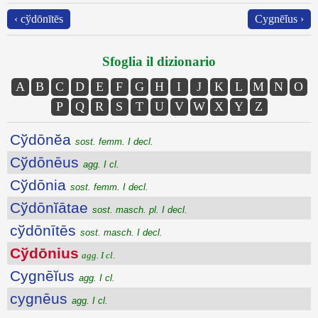
‹ cўdōnītēs
Cygnēĭus ›
Sfoglia il dizionario
A
B
C
D
E
F
G
H
I
J
K
L
M
N
O
P
Q
R
S
T
U
V
W
X
Y
Z
Cўdōnĕa
sost. femm. I decl.
Cўdōnēus
agg. I cl.
Cўdōnia
sost. femm. I decl.
Cўdōnĭātae
sost. masch. pl. I decl.
cўdōnītēs
sost. masch. I decl.
Cўdōnius
agg. I cl.
Cygnēĭus
agg. I cl.
cygnēus
agg. I cl.