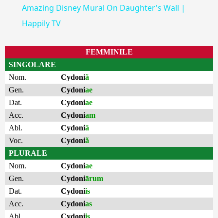
Amazing Disney Mural On Daughter's Wall |
Happily TV
FEMMINILE
SINGOLARE
Nom.
Cydoni
ă
Gen.
Cydoni
ae
Dat.
Cydoni
ae
Acc.
Cydoni
am
Abl.
Cydoni
ā
Voc.
Cydoni
ă
PLURALE
Nom.
Cydoni
ae
Gen.
Cydoni
ārum
Dat.
Cydoni
is
Acc.
Cydoni
as
Abl.
Cydoni
is