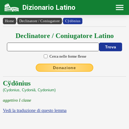
Dizionario Latino
Home
›
Declinatore / Coniugatore
›
Cy̆dōnius
Declinatore / Coniugatore Latino
Cerca nelle forme flesse
Donazione
Cўdōnius
(Cydonius, Cydoniă, Cydonium)
aggettivo I classe
Vedi la traduzione di questo lemma