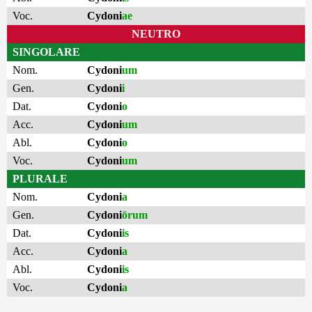
Voc.
Cydoni
ae
NEUTRO
SINGOLARE
Nom.
Cydoni
um
Gen.
Cydoni
i
Dat.
Cydoni
o
Acc.
Cydoni
um
Abl.
Cydoni
o
Voc.
Cydoni
um
PLURALE
Nom.
Cydoni
a
Gen.
Cydoni
ōrum
Dat.
Cydoni
is
Acc.
Cydoni
a
Abl.
Cydoni
is
Voc.
Cydoni
a