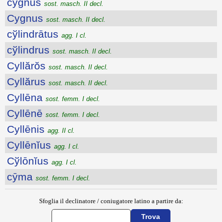
cygnus
sost. masch. II decl.
Cygnus
sost. masch. II decl.
cўlindrātus
agg. I cl.
cўlindrus
sost. masch. II decl.
Cyllărŏs
sost. masch. II decl.
Cyllărus
sost. masch. II decl.
Cyllēna
sost. femm. I decl.
Cyllēnē
sost. femm. I decl.
Cyllēnis
agg. II cl.
Cyllēnĭus
agg. I cl.
Cўlōnĭus
agg. I cl.
cȳma
sost. femm. I decl.
Sfoglia il declinatore / coniugatore latino a partire da: