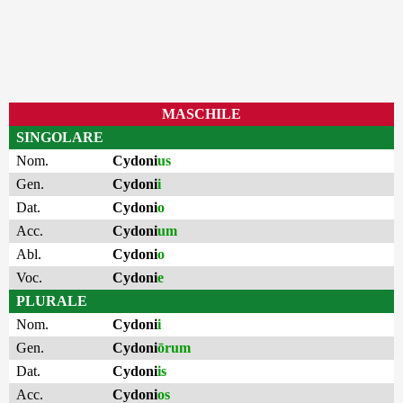
MASCHILE
SINGOLARE
Nom.
Cydoni
us
Gen.
Cydoni
i
Dat.
Cydoni
o
Acc.
Cydoni
um
Abl.
Cydoni
o
Voc.
Cydoni
e
PLURALE
Nom.
Cydoni
i
Gen.
Cydoni
ōrum
Dat.
Cydoni
is
Acc.
Cydoni
os