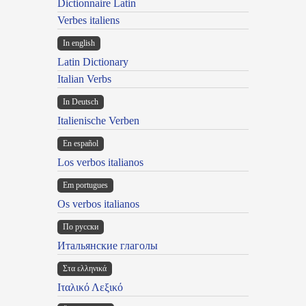
Dictionnaire Latin
Verbes italiens
In english
Latin Dictionary
Italian Verbs
In Deutsch
Italienische Verben
En español
Los verbos italianos
Em portugues
Os verbos italianos
По русски
Итальянские глаголы
Στα ελληνικά
Ιταλικό Λεξικό