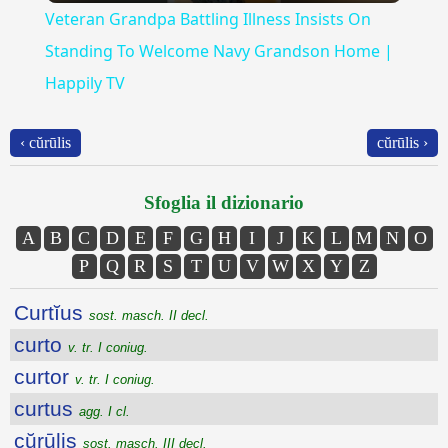
Veteran Grandpa Battling Illness Insists On
Standing To Welcome Navy Grandson Home |
Happily TV
‹ cŭrūlis
cŭrūlis ›
Sfoglia il dizionario
A
B
C
D
E
F
G
H
I
J
K
L
M
N
O
P
Q
R
S
T
U
V
W
X
Y
Z
Curtĭus
sost. masch. II decl.
curto
v. tr. I coniug.
curtor
v. tr. I coniug.
curtus
agg. I cl.
cŭrūlis
sost. masch. III decl.