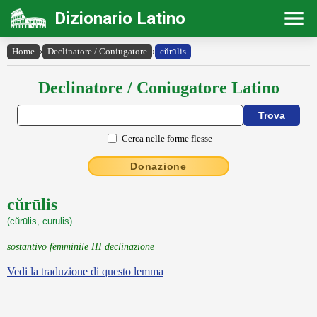
Dizionario Latino
Home
›
Declinatore / Coniugatore
›
cŭrūlis
Declinatore / Coniugatore Latino
Cerca nelle forme flesse
Donazione
cŭrūlis
(cŭrūlis, curulis)
sostantivo femminile III declinazione
Vedi la traduzione di questo lemma