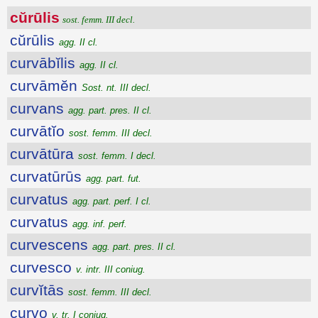
cŭrūlis
sost. femm. III decl.
cŭrūlis
agg. II cl.
curvābĭlis
agg. II cl.
curvāmĕn
Sost. nt. III decl.
curvans
agg. part. pres. II cl.
curvātĭo
sost. femm. III decl.
curvātūra
sost. femm. I decl.
curvatūrūs
agg. part. fut.
curvatus
agg. part. perf. I cl.
curvatus
agg. inf. perf.
curvescens
agg. part. pres. II cl.
curvesco
v. intr. III coniug.
curvĭtās
sost. femm. III decl.
curvo
v. tr. I coniug.