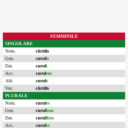
FEMMINILE
SINGOLARE
Nom.
cŭrūlis
Gen.
curul
is
Dat.
curul
i
Acc.
curul
em
Abl.
curul
e
Voc.
cŭrūlis
PLURALE
Nom.
curul
es
Gen.
curul
ĭum
Dat.
curul
ĭbus
Acc.
curul
es