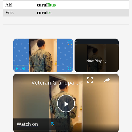
Abl.
curul
ĭbus
Voc.
curul
es
×
Now Playing
×
Play
Unmute
Fullscreen
Veteran Grandpa Battling Illness Insists On Standing To Welcome Navy Grandson Home | Happily TV
Play
Watch on
Video