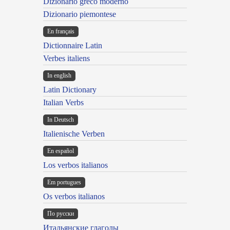
Dizionario greco moderno
Dizionario piemontese
En français
Dictionnaire Latin
Verbes italiens
In english
Latin Dictionary
Italian Verbs
In Deutsch
Italienische Verben
En español
Los verbos italianos
Em portugues
Os verbos italianos
По русски
Итальянские глаголы