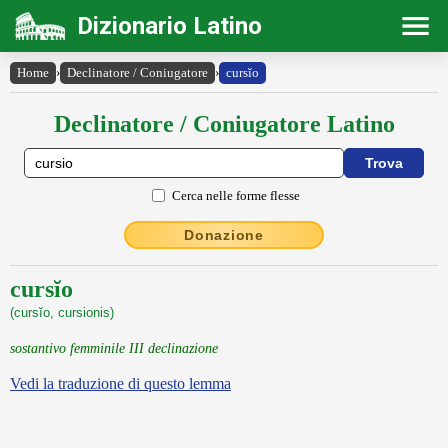
Dizionario Latino
Home
›
Declinatore / Coniugatore
›
cursĭo
Declinatore / Coniugatore Latino
Cerca nelle forme flesse
Donazione
cursĭo
(cursĭo, cursionis)
sostantivo femminile III declinazione
Vedi la traduzione di questo lemma