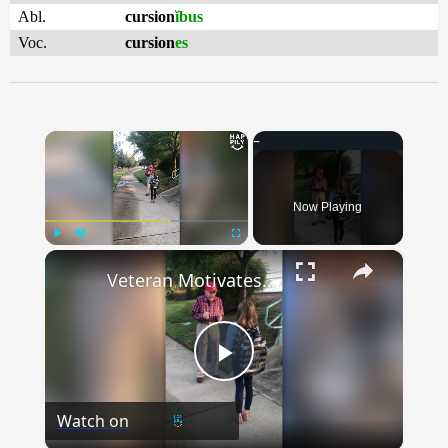
Abl.
cursion
ĭbus
Voc.
cursion
es
×
Now Playing
×
Play
Unmute
Fullscreen
Veteran Motivates Students With Fist Bumps And Words Of Wisdom | Happily TV
Play
Watch on
Video