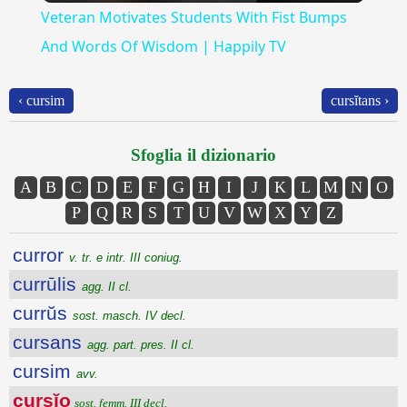
Veteran Motivates Students With Fist Bumps
And Words Of Wisdom | Happily TV
‹ cursim
cursĭtans ›
Sfoglia il dizionario
A
B
C
D
E
F
G
H
I
J
K
L
M
N
O
P
Q
R
S
T
U
V
W
X
Y
Z
curror
v. tr. e intr. III coniug.
currūlis
agg. II cl.
currŭs
sost. masch. IV decl.
cursans
agg. part. pres. II cl.
cursim
avv.
cursĭo
sost. femm. III decl.