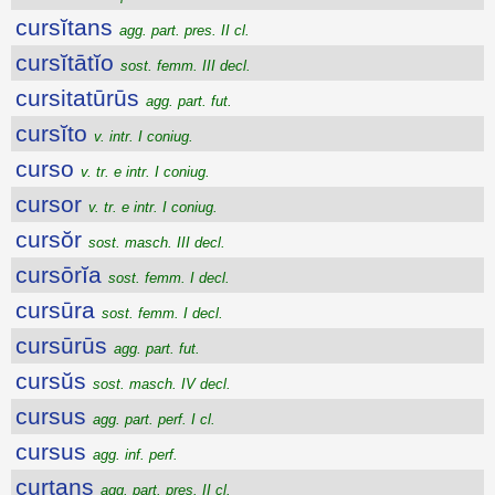
cursĭtans
agg. part. pres. II cl.
cursĭtātĭo
sost. femm. III decl.
cursitatūrūs
agg. part. fut.
cursĭto
v. intr. I coniug.
curso
v. tr. e intr. I coniug.
cursor
v. tr. e intr. I coniug.
cursŏr
sost. masch. III decl.
cursōrĭa
sost. femm. I decl.
cursūra
sost. femm. I decl.
cursūrūs
agg. part. fut.
cursŭs
sost. masch. IV decl.
cursus
agg. part. perf. I cl.
cursus
agg. inf. perf.
curtans
agg. part. pres. II cl.