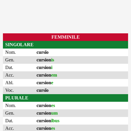
FEMMINILE
SINGOLARE
Nom.
cursĭo
Gen.
cursion
is
Dat.
cursion
i
Acc.
cursion
em
Abl.
cursion
e
Voc.
cursĭo
PLURALE
Nom.
cursion
es
Gen.
cursion
um
Dat.
cursion
ĭbus
Acc.
cursion
es