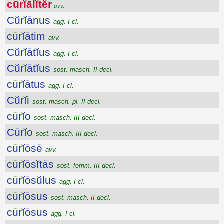
cūrĭālĭtĕr
avv.
Cŭrĭānus
agg. I cl.
cūrĭātim
avv.
Cŭrĭātĭus
agg. I cl.
Cŭrĭātĭus
sost. masch. II decl.
cūrĭātus
agg. I cl.
Cŭrĭi
sost. masch. pl. II decl.
cūrĭo
sost. masch. III decl.
Cūrĭo
sost. masch. III decl.
cūrĭōsē
avv.
cūrĭōsĭtās
sost. femm. III decl.
cūrĭōsŭlus
agg. I cl.
cūrĭōsus
sost. masch. II decl.
cūrĭōsus
agg. I cl.