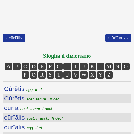
‹ cūrĭālis
Cŭrĭānus ›
Sfoglia il dizionario
A
B
C
D
E
F
G
H
I
J
K
L
M
N
O
P
Q
R
S
T
U
V
W
X
Y
Z
Cūrētis
agg. II cl.
Cūrētis
sost. femm. III decl.
cūrĭa
sost. femm. I decl.
cūrĭālis
sost. masch. III decl.
cūrĭālis
agg. II cl.