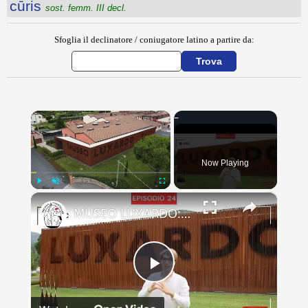
cūris
sost. femm. III decl.
Sfoglia il declinatore / coniugatore latino a partire da:
×
Now Playing
×
Play
Unmute
Fullscreen
MUSEO LUXARDO: Un Viaggio nel Tempo e nel Gusto
Play