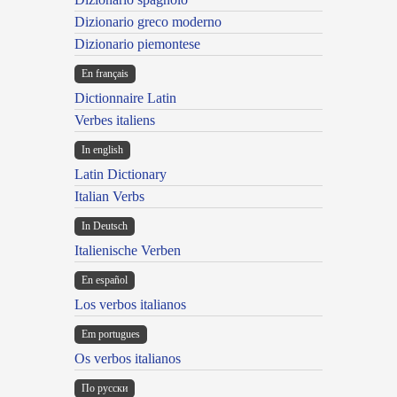
Dizionario greco moderno
Dizionario piemontese
En français
Dictionnaire Latin
Verbes italiens
In english
Latin Dictionary
Italian Verbs
In Deutsch
Italienische Verben
En español
Los verbos italianos
Em portugues
Os verbos italianos
По русски