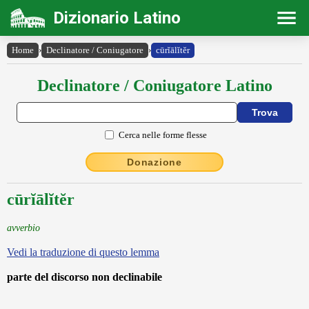
Dizionario Latino
Home
›
Declinatore / Coniugatore
›
cūrĭālĭtĕr
Declinatore / Coniugatore Latino
Cerca nelle forme flesse
Donazione
cūrĭālĭtĕr
avverbio
Vedi la traduzione di questo lemma
parte del discorso non declinabile