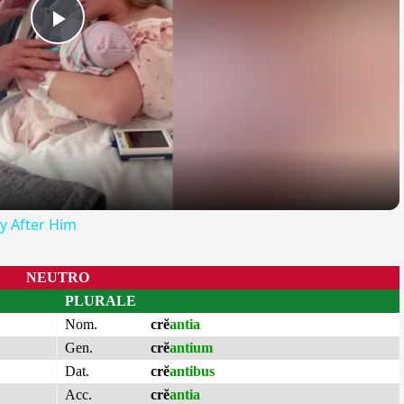
Play
Video
y After Him
NEUTRO
PLURALE
Nom.
crĕ
antia
Gen.
crĕ
antium
Dat.
crĕ
antibus
Acc.
crĕ
antia