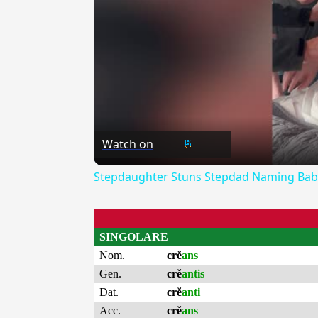
Watch on
Stepdaughter Stuns Stepdad Naming Bab
SINGOLARE
Nom.
crĕ
ans
Gen.
crĕ
antis
Dat.
crĕ
anti
Acc.
crĕ
ans