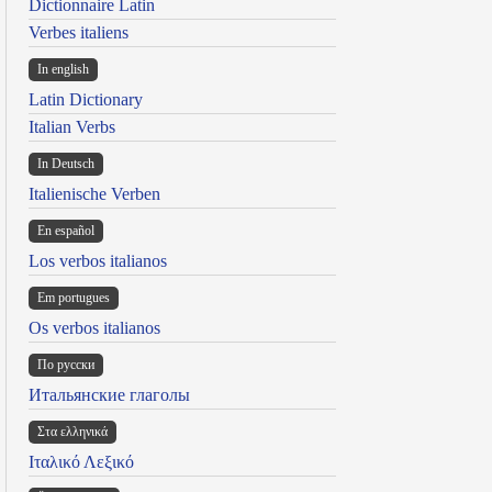
Dictionnaire Latin
Verbes italiens
In english
Latin Dictionary
Italian Verbs
In Deutsch
Italienische Verben
En español
Los verbos italianos
Em portugues
Os verbos italianos
По русски
Итальянские глаголы
Στα ελληνικά
Ιταλικό Λεξικό