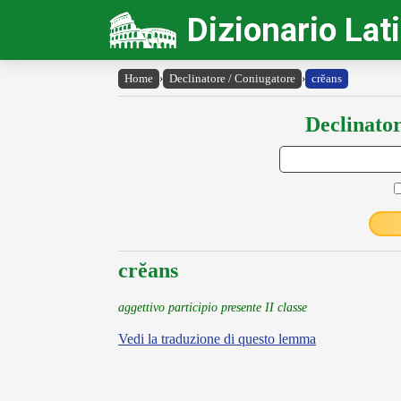
Dizionario Lat
Home
›
Declinatore / Coniugatore
›
crĕans
Declinator
crĕans
aggettivo participio presente II classe
Vedi la traduzione di questo lemma