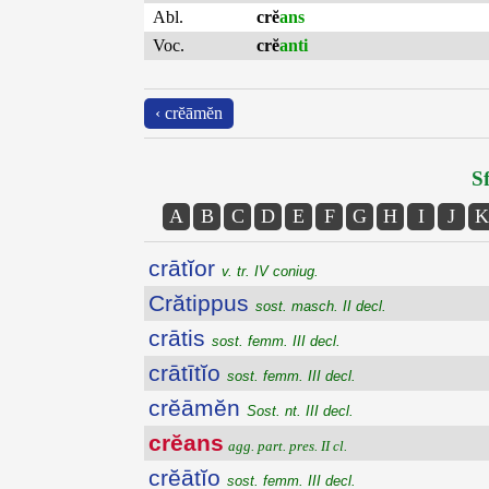
Abl.
crĕ
ans
Voc.
crĕ
anti
‹ crĕāmĕn
Sf
A
B
C
D
E
F
G
H
I
J
K
crātĭor
v. tr. IV coniug.
Crătippus
sost. masch. II decl.
crātis
sost. femm. III decl.
crātītĭo
sost. femm. III decl.
crĕāmĕn
Sost. nt. III decl.
crĕans
agg. part. pres. II cl.
crĕātĭo
sost. femm. III decl.