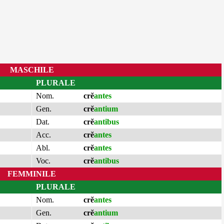
MASCHILE
PLURALE
Nom.
crĕ
antes
Gen.
crĕ
antium
Dat.
crĕ
antibus
Acc.
crĕ
antes
Abl.
crĕ
antes
Voc.
crĕ
antibus
FEMMINILE
PLURALE
Nom.
crĕ
antes
Gen.
crĕ
antium