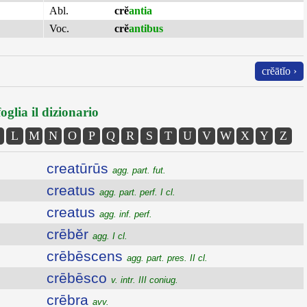
Abl.
crĕ
antia
Voc.
crĕ
antibus
crĕātĭo ›
oglia il dizionario
L
M
N
O
P
Q
R
S
T
U
V
W
X
Y
Z
creatūrūs
agg. part. fut.
creatus
agg. part. perf. I cl.
creatus
agg. inf. perf.
crēbĕr
agg. I cl.
crēbēscens
agg. part. pres. II cl.
crēbēsco
v. intr. III coniug.
crēbra
avv.