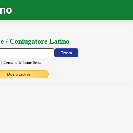
ino
e / Coniugatore Latino
Cerca nelle forme flesse
Donazione