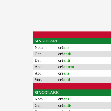
SINGOLARE
Nom.
crĕ
ans
Gen.
crĕ
antis
Dat.
crĕ
anti
Acc.
crĕ
antem
Abl.
crĕ
ans
Voc.
crĕ
anti
SINGOLARE
Nom.
crĕ
ans
Gen.
crĕ
antis