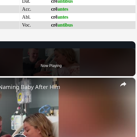
Dat.
crĕ
antibus
Acc.
crĕ
antes
Abl.
crĕ
antes
Voc.
crĕ
antibus
Now Playing
×
Naming Baby After Him