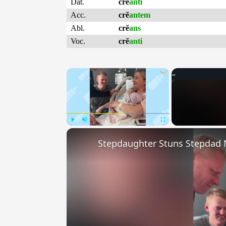
Dat.
crĕ
anti
Acc.
crĕ
antem
Abl.
crĕ
ans
Voc.
crĕ
anti
×
Play
Unmute
Fullscreen
Stepdaughter Stuns Stepdad 