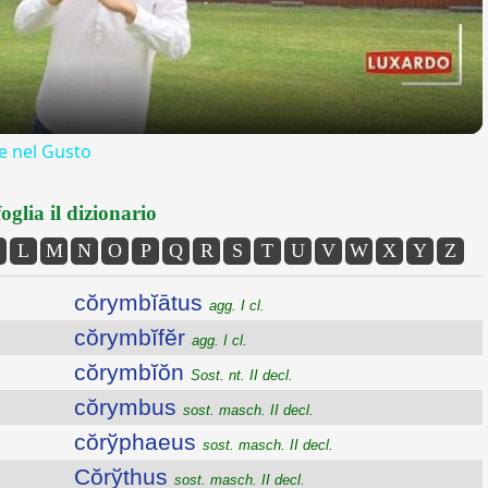
 nel Gusto
oglia il dizionario
L
M
N
O
P
Q
R
S
T
U
V
W
X
Y
Z
cŏrymbĭātus
agg. I cl.
cŏrymbĭfĕr
agg. I cl.
cŏrymbĭŏn
Sost. nt. II decl.
cŏrymbus
sost. masch. II decl.
cŏrўphaeus
sost. masch. II decl.
Cŏrўthus
sost. masch. II decl.