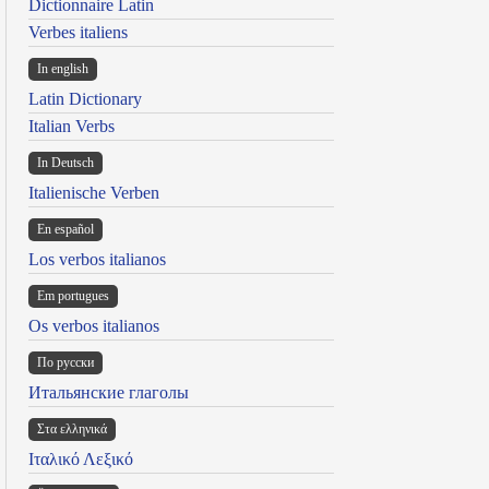
Dictionnaire Latin
Verbes italiens
In english
Latin Dictionary
Italian Verbs
In Deutsch
Italienische Verben
En español
Los verbos italianos
Em portugues
Os verbos italianos
По русски
Итальянские глаголы
Στα ελληνικά
Ιταλικό Λεξικό