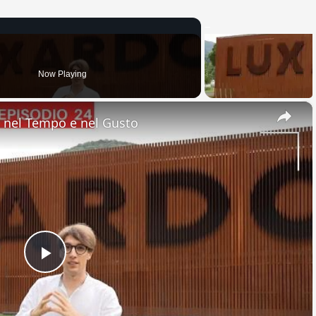
Now Playing
×
nel Tempo e nel Gusto
Play
Video