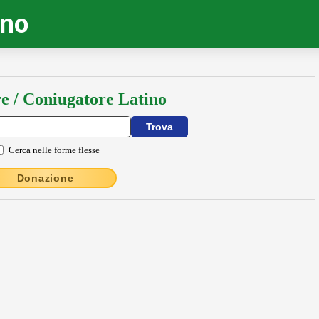
ino
e / Coniugatore Latino
Cerca nelle forme flesse
Donazione