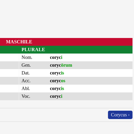
MASCHILE
PLURALE
Nom.
coryc
i
Gen.
coryc
ōrum
Dat.
coryc
is
Acc.
coryc
os
Abl.
coryc
is
Voc.
coryc
i
Corycus ›