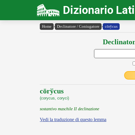
Dizionario Lat
Home
›
Declinatore / Coniugatore
›
cōry̆cus
Declinator
cōrўcus
(corycus, coryci)
sostantivo maschile II declinazione
Vedi la traduzione di questo lemma