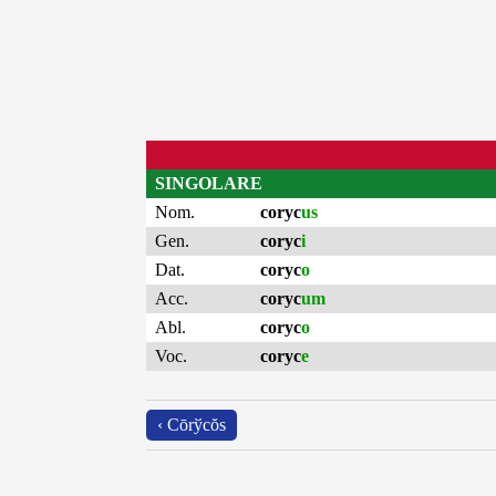
SINGOLARE
Nom.
coryc
us
Gen.
coryc
i
Dat.
coryc
o
Acc.
coryc
um
Abl.
coryc
o
Voc.
coryc
e
‹ Cōrўcŏs