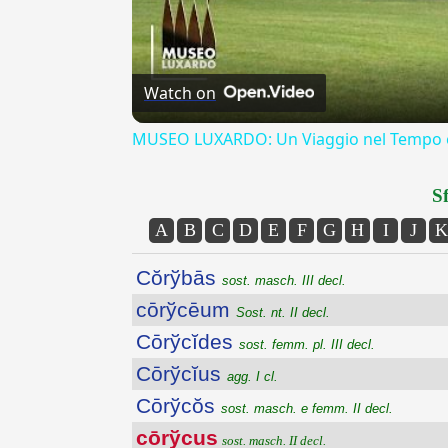
Watch on
MUSEO LUXARDO: Un Viaggio nel Tempo e
Sf
A
B
C
D
E
F
G
H
I
J
K
Cŏrўbās
sost. masch. III decl.
cōrўcēum
Sost. nt. II decl.
Cōrўcĭdes
sost. femm. pl. III decl.
Cōrўcĭus
agg. I cl.
Cōrўcŏs
sost. masch. e femm. II decl.
cōrўcus
sost. masch. II decl.