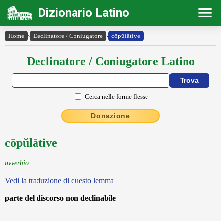
Dizionario Latino
Home
›
Declinatore / Coniugatore
›
cōpŭlātive
Declinatore / Coniugatore Latino
Cerca nelle forme flesse
Donazione
cōpŭlātive
avverbio
Vedi la traduzione di questo lemma
parte del discorso non declinabile