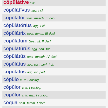
cōpŭlātive
avv.
cōpŭlātīvus
agg. I cl.
cōpŭlātŏr
sost. masch. III decl.
cōpŭlātŏrĭus
agg. I cl.
cōpŭlātrix
sost. femm. III decl.
cōpŭlātum
Sost. nt. II decl.
copulatūrūs
agg. part. fut.
cōpŭlātŭs
sost. masch. IV decl.
cōpŭlātus
agg. part. perf. I cl.
copulatus
agg. inf. perf.
cōpŭlo
v. tr. I coniug.
cōpŭlor
v. tr. I coniug.
cōpŭlor
v. tr. dep. I coniug.
cŏqua
sost. femm. I decl.