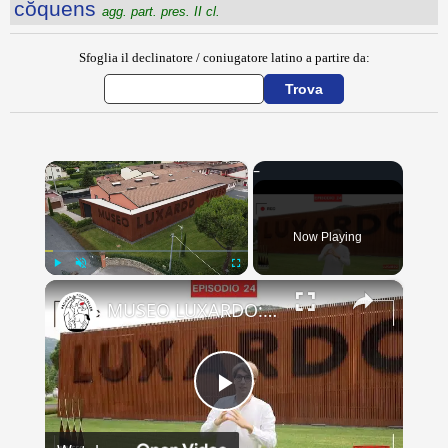
cŏquens
agg. part. pres. II cl.
Sfoglia il declinatore / coniugatore latino a partire da:
×
Now Playing
×
Play
Unmute
Fullscreen
MUSEO LUXARDO: Un Viaggio nel Tempo e nel Gusto
Play