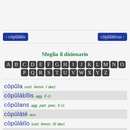
‹ cōpŭlātĭo
cōpŭlātīvus ›
Sfoglia il dizionario
A
B
C
D
E
F
G
H
I
J
K
L
M
N
O
P
Q
R
S
T
U
V
W
X
Y
Z
cōpŭla
sost. femm. I decl.
cōpŭlābĭlis
agg. II cl.
cōpŭlans
agg. part. pres. II cl.
cōpŭlātē
avv.
cōpŭlātĭo
sost. femm. III decl.