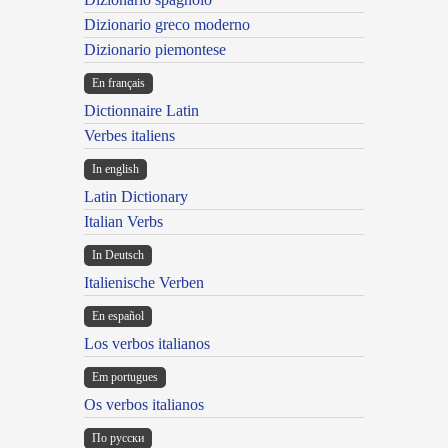
Dizionario greco moderno
Dizionario piemontese
En français
Dictionnaire Latin
Verbes italiens
In english
Latin Dictionary
Italian Verbs
In Deutsch
Italienische Verben
En español
Los verbos italianos
Em portugues
Os verbos italianos
По русски