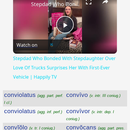
Stepdad Who Bonded With Stepdaughter Over Love Of Trucks Surprises Her With First-Ever Vehicle | Happily TV
Play
Watch on
Video
Stepdad Who Bonded With Stepdaughter Over
Love Of Trucks Surprises Her With First-Ever
Vehicle | Happily TV
conviolatus
convīvo
(agg. part. perf.
(v. intr. III coniug.)
I cl.)
conviolatus
convīvor
(agg. inf. perf.)
(v. intr. dep. I
coniug.)
convĭŏlo
convŏcans
(v. tr. I coniug.)
(agg. part. pres.