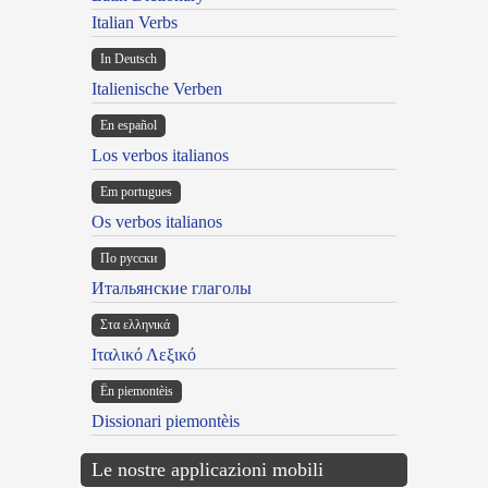
Italian Verbs
In Deutsch
Italienische Verben
En español
Los verbos italianos
Em portugues
Os verbos italianos
По русски
Итальянские глаголы
Στα ελληνικά
Ιταλικό Λεξικό
Ën piemontèis
Dissionari piemontèis
Le nostre applicazioni mobili