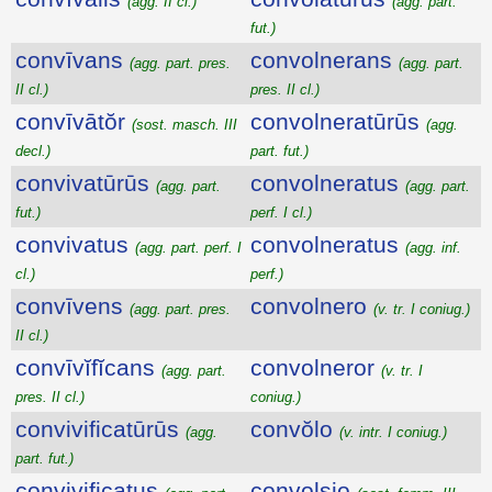
(agg. II cl.)
(agg. part.
fut.)
convīvans
convolnerans
(agg. part. pres.
(agg. part.
II cl.)
pres. II cl.)
convīvātŏr
convolneratūrūs
(sost. masch. III
(agg.
decl.)
part. fut.)
convivatūrūs
convolneratus
(agg. part.
(agg. part.
fut.)
perf. I cl.)
convivatus
convolneratus
(agg. part. perf. I
(agg. inf.
cl.)
perf.)
convīvens
convolnero
(agg. part. pres.
(v. tr. I coniug.)
II cl.)
convīvĭfĭcans
convolneror
(agg. part.
(v. tr. I
pres. II cl.)
coniug.)
convivificatūrūs
convŏlo
(agg.
(v. intr. I coniug.)
part. fut.)
convivificatus
convolsio