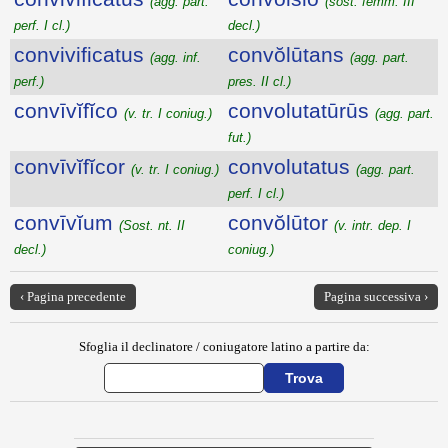
(agg. part.
(sost. femm. III
perf. I cl.)
decl.)
convivificatus
convŏlūtans
(agg. inf.
(agg. part.
perf.)
pres. II cl.)
convīvĭfĭco
convolutatūrūs
(v. tr. I coniug.)
(agg. part.
fut.)
convīvĭfĭcor
convolutatus
(v. tr. I coniug.)
(agg. part.
perf. I cl.)
convīvĭum
convŏlūtor
(Sost. nt. II
(v. intr. dep. I
decl.)
coniug.)
‹ Pagina precedente
Pagina successiva ›
Sfoglia il declinatore / coniugatore latino a partire da: