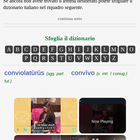
Se ancora non avete trovato il lemma desiderato potete sfogliare il
dizionario italiano nel riquadro seguente.
continua sotto
Sfoglia il dizionario
A
B
C
D
E
F
G
H
I
J
K
L
M
N
O
P
Q
R
S
T
U
V
W
X
Y
Z
conviolatūrūs
convīvo
(agg. part.
(v. intr. I coniug.)
fut.)
×
Now Playing
×
Play
Unmute
Fullscreen