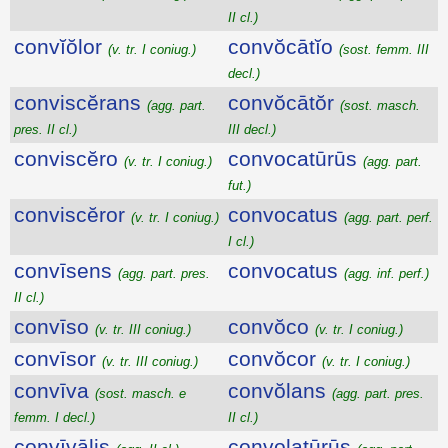
II cl.)
convĭŏlor
convŏcātĭo
(v. tr. I coniug.)
(sost. femm. III
decl.)
conviscĕrans
convŏcātŏr
(agg. part.
(sost. masch.
pres. II cl.)
III decl.)
conviscĕro
convocatūrūs
(v. tr. I coniug.)
(agg. part.
fut.)
conviscĕror
convocatus
(v. tr. I coniug.)
(agg. part. perf.
I cl.)
convīsens
convocatus
(agg. part. pres.
(agg. inf. perf.)
II cl.)
convīso
convŏco
(v. tr. III coniug.)
(v. tr. I coniug.)
convīsor
convŏcor
(v. tr. III coniug.)
(v. tr. I coniug.)
convīva
convŏlans
(sost. masch. e
(agg. part. pres.
femm. I decl.)
II cl.)
convīvālis
convolatūrūs