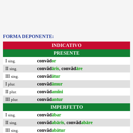
FORMA DEPONENTE:
INDICATIVO
PRESENTE
I
convăd
or
sing.
II
convăd
āris
,
convăd
āre
sing.
III
convăd
ātur
sing.
I
convăd
āmur
plur.
II
convăd
amĭni
plur.
III
convăd
antur
plur.
IMPERFETTO
I
convăd
ābar
sing.
II
convăd
abāris
,
convăd
abāre
sing.
III
convăd
abātur
sing.