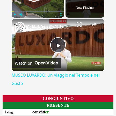
Now Playing
×
Play
Unmute
Fullscreen
MUSEO LUXARDO: Un Viaggio nel Tempo e nel Gusto
Play
Watch on
Video
MUSEO LUXARDO: Un Viaggio nel Tempo e nel
Gusto
CONGIUNTIVO
PRESENTE
I
convăd
er
sing.