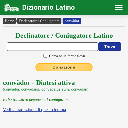
Dizionario Latino
Home
›
Declinatore / Coniugatore
›
convădor
Declinatore / Coniugatore Latino
Cerca nelle forme flesse
Donazione
convădor - Diatesi attiva
(convădor, convădāris, convadatus sum, convădāri)
verbo transitivo deponente I coniugazione
Vedi la traduzione di questo lemma