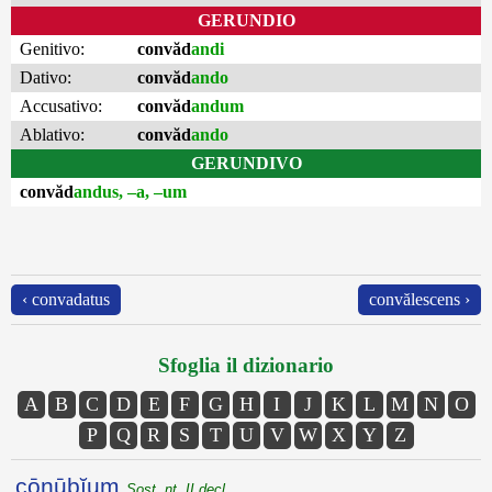
GERUNDIO
Genitivo:
convăd
andi
Dativo:
convăd
ando
Accusativo:
convăd
andum
Ablativo:
convăd
ando
GERUNDIVO
convăd
andus, –a, –um
‹ convadatus
convălescens ›
Sfoglia il dizionario
A
B
C
D
E
F
G
H
I
J
K
L
M
N
O
P
Q
R
S
T
U
V
W
X
Y
Z
cōnūbĭum
Sost. nt. II decl.