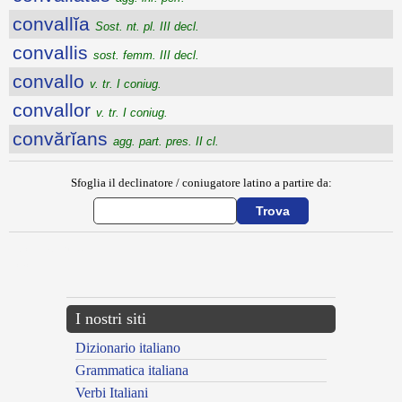
convallĭa
Sost. nt. pl. III decl.
convallis
sost. femm. III decl.
convallo
v. tr. I coniug.
convallor
v. tr. I coniug.
convărĭans
agg. part. pres. II cl.
Sfoglia il declinatore / coniugatore latino a partire da:
{{ID:CONVADOR100}}
---CACHE---
I nostri siti
Dizionario italiano
Grammatica italiana
Verbi Italiani