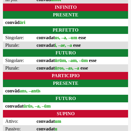
INFINITO
PRESENTE
convăd
āri
PERFETTO
Singolare:
convadat
us, –a, –um
esse
Plurale:
convadat
i, –ae, –a
esse
FUTURO
Singolare:
convadat
ūrūm, –am, –ūm
esse
Plurale:
convadat
ūros, –as, –a
esse
PARTICIPIO
PRESENTE
convăd
ans, –antis
FUTURO
convadat
ūrūs, –a, –ūm
SUPINO
Attivo:
convadat
um
Passivo:
convadat
u