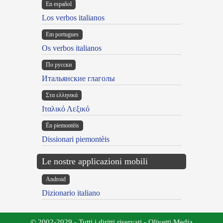
En español
Los verbos italianos
Em portugues
Os verbos italianos
По русски
Итальянские глаголы
Στα ελληνικά
Ιταλικό Λεξικό
Ën piemontèis
Dissionari piemontèis
Le nostre applicazioni mobili
Android
Dizionario italiano
© 2002-2029 - Tutti i diritti riservati - Olivetti Media