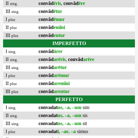
II
convăd
ēris
,
convăd
ēre
sing.
III
convăd
ētur
sing.
I
convăd
ēmur
plur.
II
convăd
emĭni
plur.
III
convăd
entur
plur.
IMPERFETTO
I
convăd
ārer
sing.
II
convăd
arēris
,
convăd
arēre
sing.
III
convăd
arētur
sing.
I
convăd
arēmur
plur.
II
convăd
aremĭni
plur.
III
convăd
arentur
plur.
PERFETTO
I
convadat
us, –a, –um
sim
sing.
II
convadat
us, –a, –um
sis
sing.
III
convadat
us, –a, –um
sit
sing.
I
convadat
i, –ae, –a
simus
plur.