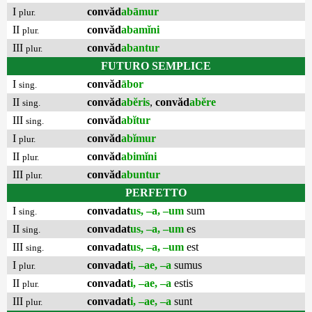
I
convăd
abāmur
plur.
II
convăd
abamĭni
plur.
III
convăd
abantur
plur.
FUTURO SEMPLICE
I
convăd
ābor
sing.
II
convăd
abĕris
,
convăd
abĕre
sing.
III
convăd
abĭtur
sing.
I
convăd
abĭmur
plur.
II
convăd
abimĭni
plur.
III
convăd
abuntur
plur.
PERFETTO
I
convadat
us, –a, –um
sum
sing.
II
convadat
us, –a, –um
es
sing.
III
convadat
us, –a, –um
est
sing.
I
convadat
i, –ae, –a
sumus
plur.
II
convadat
i, –ae, –a
estis
plur.
III
convadat
i, –ae, –a
sunt
plur.