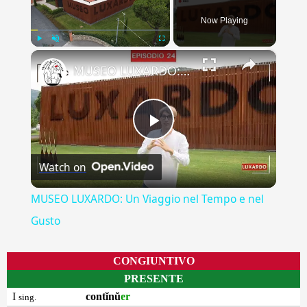
Now Playing
×
Play
Unmute
Fullscreen
MUSEO LUXARDO: Un Viaggio nel Tempo e nel Gusto
Play
Watch on
Video
MUSEO LUXARDO: Un Viaggio nel Tempo e nel
Gusto
CONGIUNTIVO
PRESENTE
I
contĭnŭ
er
sing.