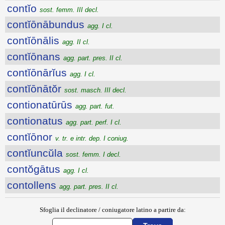
contĭo
sost. femm. III decl.
contĭōnābundus
agg. I cl.
contĭōnālis
agg. II cl.
contĭōnans
agg. part. pres. II cl.
contĭōnārĭus
agg. I cl.
contĭōnātŏr
sost. masch. III decl.
contionatūrūs
agg. part. fut.
contionatus
agg. part. perf. I cl.
contĭōnor
v. tr. e intr. dep. I coniug.
contĭuncŭla
sost. femm. I decl.
contŏgātus
agg. I cl.
contollens
agg. part. pres. II cl.
Sfoglia il declinatore / coniugatore latino a partire da: