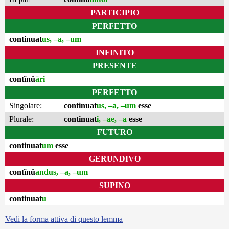
PARTICIPIO
PERFETTO
continuat
us, –a, –um
INFINITO
PRESENTE
contĭnŭ
āri
PERFETTO
Singolare:
continuat
us, –a, –um
esse
Plurale:
continuat
i, –ae, –a
esse
FUTURO
continuat
um
esse
GERUNDIVO
contĭnŭ
andus, –a, –um
SUPINO
continuat
u
Vedi la forma attiva di questo lemma