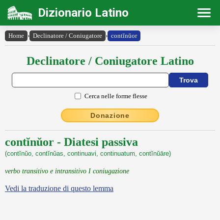
Dizionario Latino
Home
›
Declinatore / Coniugatore
›
contĭnŭor
Declinatore / Coniugatore Latino
Cerca nelle forme flesse
Donazione
contĭnŭor - Diatesi passiva
(contĭnŭo, contĭnŭas, continuavi, continuatum, contĭnŭāre)
verbo transitivo e intransitivo I coniugazione
Vedi la traduzione di questo lemma