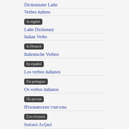
Dictionnaire Latin
Verbes italiens
In english
Latin Dictionary
Italian Verbs
In Deutsch
Italienische Verben
En español
Los verbos italianos
Em portugues
Os verbos italianos
По русски
Итальянские глаголы
Στα ελληνικά
Ιταλικό Λεξικό