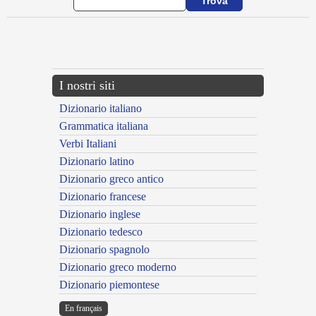
{{ID:CONTINUOR100}}
---CACHE---
I nostri siti
Dizionario italiano
Grammatica italiana
Verbi Italiani
Dizionario latino
Dizionario greco antico
Dizionario francese
Dizionario inglese
Dizionario tedesco
Dizionario spagnolo
Dizionario greco moderno
Dizionario piemontese
En français