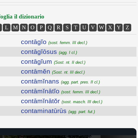
oglia il dizionario
L
M
N
O
P
Q
R
S
T
U
V
W
X
Y
Z
contāgĭo
(sost. femm. III decl.)
contāgĭōsus
(agg. I cl.)
contāgĭum
(Sost. nt. II decl.)
contāmĕn
(Sost. nt. III decl.)
contāmĭnans
(agg. part. pres. II cl.)
contāmĭnātĭo
(sost. femm. III decl.)
contāmĭnātŏr
(sost. masch. III decl.)
contaminatūrūs
(agg. part. fut.)