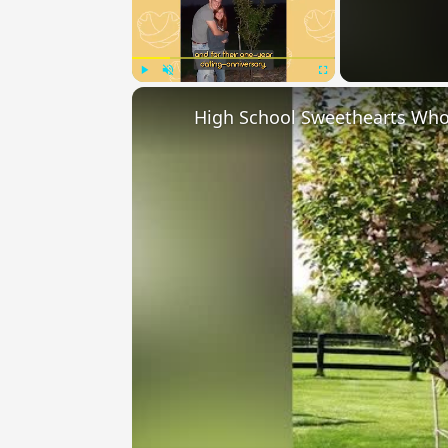
Play
Unmute
Fullscreen