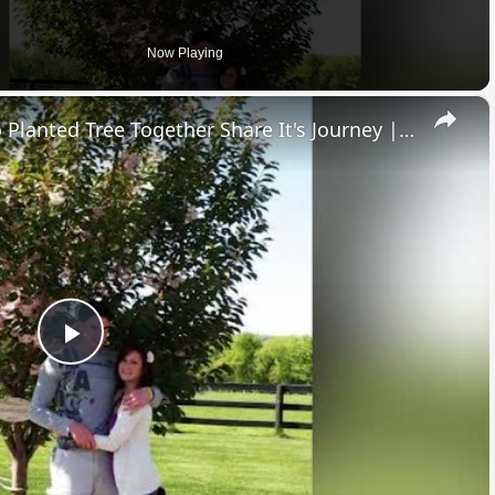
Now Playing
×
High School Sweethearts Who Planted Tree Together Share It's Journey | Happily TV
Play
Video