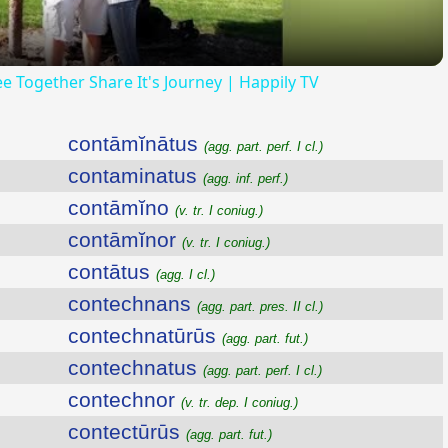
 Together Share It's Journey | Happily TV
contāmĭnātus
(agg. part. perf. I cl.)
contaminatus
(agg. inf. perf.)
contāmĭno
(v. tr. I coniug.)
contāmĭnor
(v. tr. I coniug.)
contātus
(agg. I cl.)
contechnans
(agg. part. pres. II cl.)
contechnatūrūs
(agg. part. fut.)
contechnatus
(agg. part. perf. I cl.)
contechnor
(v. tr. dep. I coniug.)
contectūrūs
(agg. part. fut.)