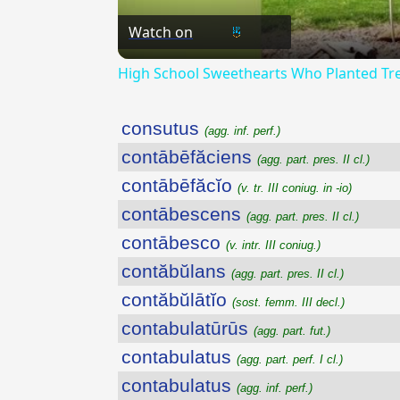
Watch on
High School Sweethearts Who Planted Tree
consutus
(agg. inf. perf.)
contābēfăciens
(agg. part. pres. II cl.)
contābēfăcĭo
(v. tr. III coniug. in -io)
contābescens
(agg. part. pres. II cl.)
contābesco
(v. intr. III coniug.)
contăbŭlans
(agg. part. pres. II cl.)
contăbŭlātĭo
(sost. femm. III decl.)
contabulatūrūs
(agg. part. fut.)
contabulatus
(agg. part. perf. I cl.)
contabulatus
(agg. inf. perf.)