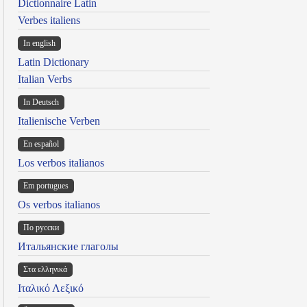
Dictionnaire Latin
Verbes italiens
In english
Latin Dictionary
Italian Verbs
In Deutsch
Italienische Verben
En español
Los verbos italianos
Em portugues
Os verbos italianos
По русски
Итальянские глаголы
Στα ελληνικά
Ιταλικό Λεξικό