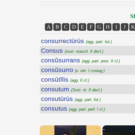
Sf
A
B
C
D
E
F
G
H
I
J
K
consurrectūrūs
(agg. part. fut.)
Consus
(sost. masch. II decl.)
consŭsurrans
(agg. part. pres. II cl.)
consŭsurro
(v. intr. I coniug.)
consūtĭlis
(agg. II cl.)
consutum
(Sost. nt. II decl.)
consutūrūs
(agg. part. fut.)
consutus
(agg. part. perf. I cl.)
×