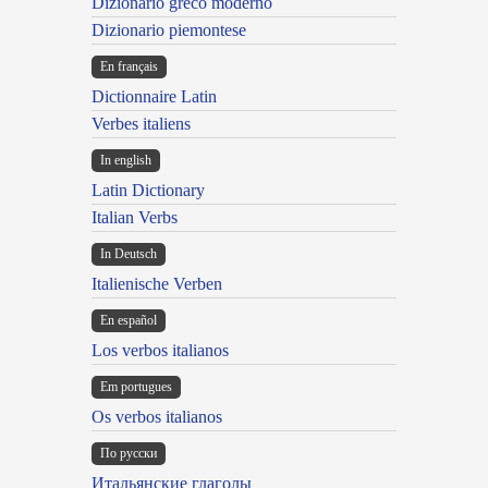
Dizionario greco moderno
Dizionario piemontese
En français
Dictionnaire Latin
Verbes italiens
In english
Latin Dictionary
Italian Verbs
In Deutsch
Italienische Verben
En español
Los verbos italianos
Em portugues
Os verbos italianos
По русски
Итальянские глаголы