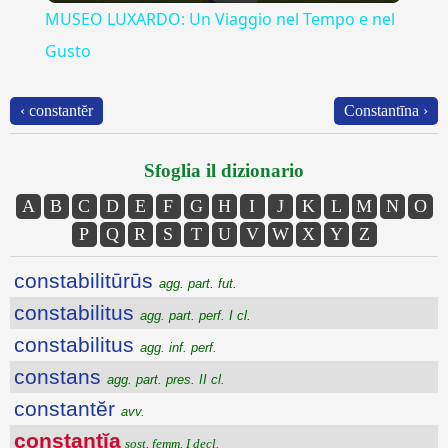
MUSEO LUXARDO: Un Viaggio nel Tempo e nel
Gusto
‹ constantĕr
Constantīna ›
Sfoglia il dizionario
A
B
C
D
E
F
G
H
I
J
K
L
M
N
O
P
Q
R
S
T
U
V
W
X
Y
Z
constabilitūrūs
agg. part. fut.
constabilitus
agg. part. perf. I cl.
constabilitus
agg. inf. perf.
constans
agg. part. pres. II cl.
constantĕr
avv.
constantĭa
sost. femm. I decl.