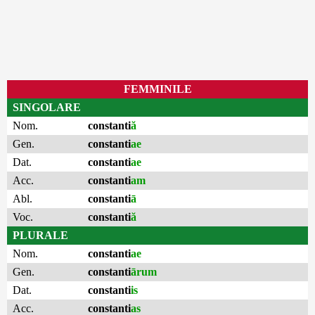
FEMMINILE
SINGOLARE
Nom.
constanti
ă
Gen.
constanti
ae
Dat.
constanti
ae
Acc.
constanti
am
Abl.
constanti
ā
Voc.
constanti
ă
PLURALE
Nom.
constanti
ae
Gen.
constanti
ārum
Dat.
constanti
is
Acc.
constanti
as