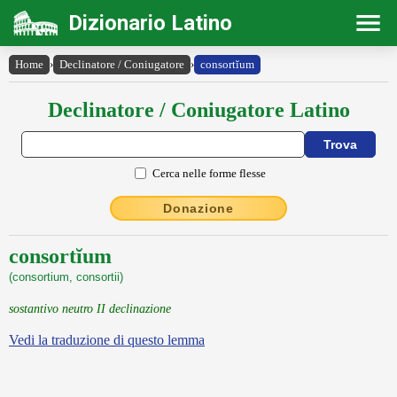
Dizionario Latino
Home
›
Declinatore / Coniugatore
›
consortĭum
Declinatore / Coniugatore Latino
Cerca nelle forme flesse
Donazione
consortĭum
(consortium, consortii)
sostantivo neutro II declinazione
Vedi la traduzione di questo lemma