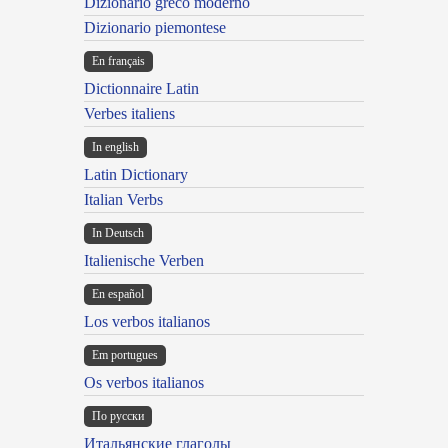
Dizionario greco moderno
Dizionario piemontese
En français
Dictionnaire Latin
Verbes italiens
In english
Latin Dictionary
Italian Verbs
In Deutsch
Italienische Verben
En español
Los verbos italianos
Em portugues
Os verbos italianos
По русски
Итальянские глаголы