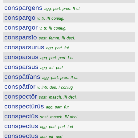
conspargens
agg. part. pres. II cl.
conspargo
v. tr. III coniug.
conspargor
v. tr. III coniug.
consparsĭo
sost. femm. III decl.
consparsūrūs
agg. part. fut.
consparsus
agg. part. perf. I cl.
consparsus
agg. inf. perf.
conspătĭans
agg. part. pres. II cl.
conspătĭor
v. intr. dep. I coniug.
conspectŏr
sost. masch. III decl.
conspectūrūs
agg. part. fut.
conspectŭs
sost. masch. IV decl.
conspectus
agg. part. perf. I cl.
conspectus
agg. inf. perf.