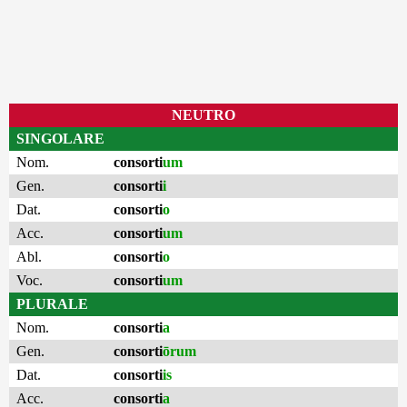
NEUTRO
SINGOLARE
Nom.
consorti
um
Gen.
consorti
i
Dat.
consorti
o
Acc.
consorti
um
Abl.
consorti
o
Voc.
consorti
um
PLURALE
Nom.
consorti
a
Gen.
consorti
ōrum
Dat.
consorti
is
Acc.
consorti
a