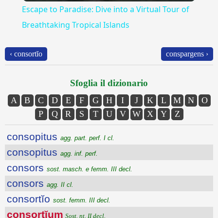
Escape to Paradise: Dive into a Virtual Tour of
Breathtaking Tropical Islands
‹ consortĭo
conspargens ›
Sfoglia il dizionario
A
B
C
D
E
F
G
H
I
J
K
L
M
N
O
P
Q
R
S
T
U
V
W
X
Y
Z
consopitus
agg. part. perf. I cl.
consopitus
agg. inf. perf.
consors
sost. masch. e femm. III decl.
consors
agg. II cl.
consortĭo
sost. femm. III decl.
consortĭum
Sost. nt. II decl.