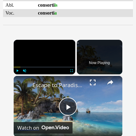
Abl.
consorti
is
Voc.
consorti
a
×
Now Playing
×
Play
Unmute
Fullscreen
Escape to Paradise: Dive into a Virtual Tour of Breathtaking Tropical Islands
Play
Watch on
Video