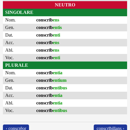
NEUTRO
SINGOLARE
Nom.
conscrīb
ens
Gen.
conscrīb
entis
Dat.
conscrīb
enti
Acc.
conscrīb
ens
Abl.
conscrīb
ens
Voc.
conscrīb
enti
PLURALE
Nom.
conscrīb
entia
Gen.
conscrīb
entium
Dat.
conscrīb
entibus
Acc.
conscrīb
entia
Abl.
conscrīb
entia
Voc.
conscrīb
entibus
‹ conscrĕor
conscrībillans ›