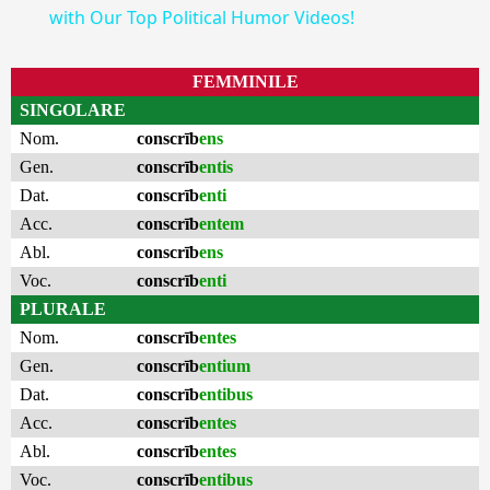
with Our Top Political Humor Videos!
FEMMINILE
SINGOLARE
Nom.
conscrīb
ens
Gen.
conscrīb
entis
Dat.
conscrīb
enti
Acc.
conscrīb
entem
Abl.
conscrīb
ens
Voc.
conscrīb
enti
PLURALE
Nom.
conscrīb
entes
Gen.
conscrīb
entium
Dat.
conscrīb
entibus
Acc.
conscrīb
entes
Abl.
conscrīb
entes
Voc.
conscrīb
entibus