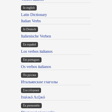
In english
Latin Dictionary
Italian Verbs
In Deutsch
Italienische Verben
En español
Los verbos italianos
Em portugues
Os verbos italianos
По русски
Итальянские глаголы
Στα ελληνικά
Ιταλικό Λεξικό
Ën piemontèis