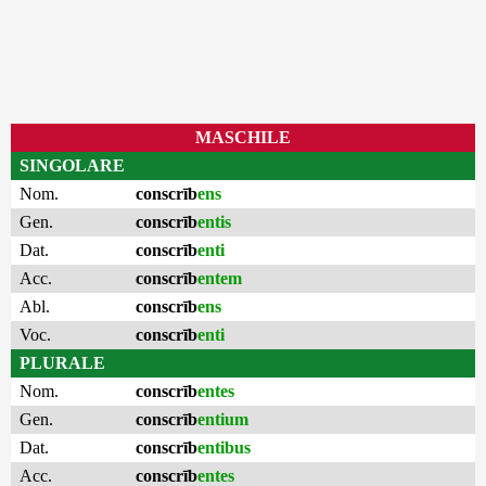
MASCHILE
SINGOLARE
Nom.
conscrīb
ens
Gen.
conscrīb
entis
Dat.
conscrīb
enti
Acc.
conscrīb
entem
Abl.
conscrīb
ens
Voc.
conscrīb
enti
PLURALE
Nom.
conscrīb
entes
Gen.
conscrīb
entium
Dat.
conscrīb
entibus
Acc.
conscrīb
entes