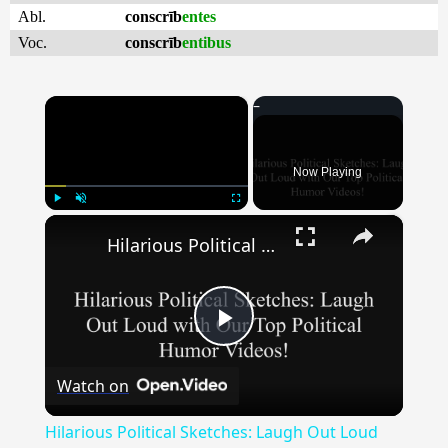
Abl.
conscrīb
entes
Voc.
conscrīb
entibus
×
Now Playing
×
Play
Unmute
Fullscreen
Hilarious Political Sketches: Laugh Out Loud with Our Top Political Humor Videos!
Play
Watch on
Video
Hilarious Political Sketches: Laugh Out Loud