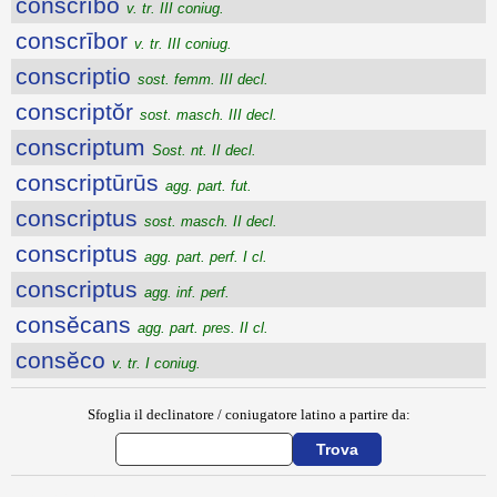
conscrībo
v. tr. III coniug.
conscrībor
v. tr. III coniug.
conscriptio
sost. femm. III decl.
conscriptŏr
sost. masch. III decl.
conscriptum
Sost. nt. II decl.
conscriptūrūs
agg. part. fut.
conscriptus
sost. masch. II decl.
conscriptus
agg. part. perf. I cl.
conscriptus
agg. inf. perf.
consĕcans
agg. part. pres. II cl.
consĕco
v. tr. I coniug.
Sfoglia il declinatore / coniugatore latino a partire da: