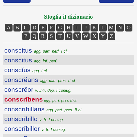
Sfoglia il dizionario
A
B
C
D
E
F
G
H
I
J
K
L
M
N
O
P
Q
R
S
T
U
V
W
X
Y
Z
conscitus
agg. part. perf. I cl.
conscitus
agg. inf. perf.
conscĭus
agg. I cl.
conscrĕans
agg. part. pres. II cl.
conscrĕor
v. intr. dep. I coniug.
conscrībens
agg. part. pres. II cl.
conscrībillans
agg. part. pres. II cl.
conscrībillo
v. tr. I coniug.
conscrībillor
v. tr. I coniug.