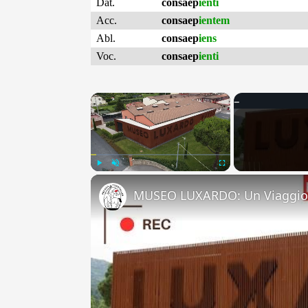
Dat.
consaep
ienti
Acc.
consaep
ientem
Abl.
consaep
iens
Voc.
consaep
ienti
×
Play
Unmute
Fullscreen
MUSEO LUXARDO: Un Viaggio 