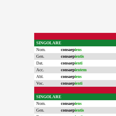
SINGOLARE
Nom.
consaep
iens
Gen.
consaep
ientis
Dat.
consaep
ienti
Acc.
consaep
ientem
Abl.
consaep
iens
Voc.
consaep
ienti
SINGOLARE
Nom.
consaep
iens
Gen.
consaep
ientis