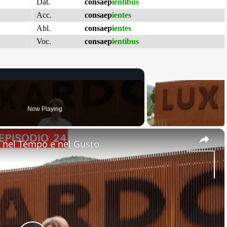
Dat.
consaep
ientibus
Acc.
consaep
ientes
Abl.
consaep
ientes
Voc.
consaep
ientibus
Now Playing
×
nel Tempo e nel Gusto