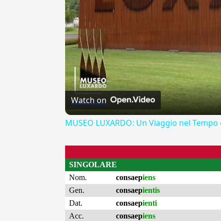
Watch on
MUSEO LUXARDO: Un Viaggio nel Tempo e
SINGOLARE
Nom.
consaep
iens
Gen.
consaep
ientis
Dat.
consaep
ienti
Acc.
consaep
iens