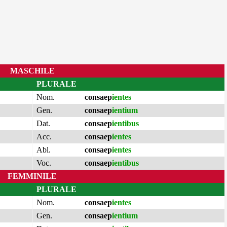
MASCHILE
PLURALE
Nom.
consaep
ientes
Gen.
consaep
ientium
Dat.
consaep
ientibus
Acc.
consaep
ientes
Abl.
consaep
ientes
Voc.
consaep
ientibus
FEMMINILE
PLURALE
Nom.
consaep
ientes
Gen.
consaep
ientium