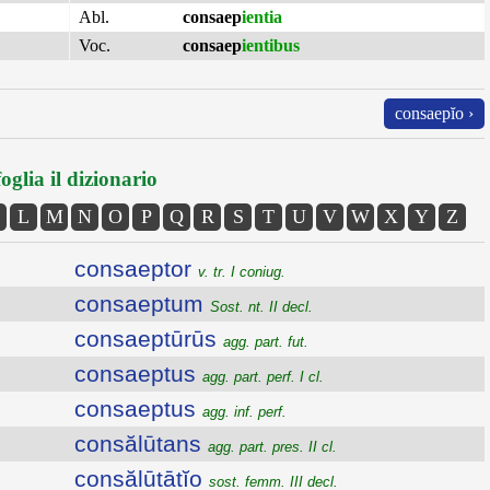
Abl.
consaep
ientia
Voc.
consaep
ientibus
consaepĭo ›
oglia il dizionario
L
M
N
O
P
Q
R
S
T
U
V
W
X
Y
Z
consaeptor
v. tr. I coniug.
consaeptum
Sost. nt. II decl.
consaeptūrūs
agg. part. fut.
consaeptus
agg. part. perf. I cl.
consaeptus
agg. inf. perf.
consălūtans
agg. part. pres. II cl.
consălūtātĭo
sost. femm. III decl.