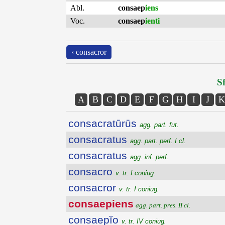
Abl.
consaep
iens
Voc.
consaep
ienti
‹ consacror
Sf
A
B
C
D
E
F
G
H
I
J
K
consacratūrūs
agg. part. fut.
consacratus
agg. part. perf. I cl.
consacratus
agg. inf. perf.
consacro
v. tr. I coniug.
consacror
v. tr. I coniug.
consaepiens
agg. part. pres. II cl.
consaepĭo
v. tr. IV coniug.