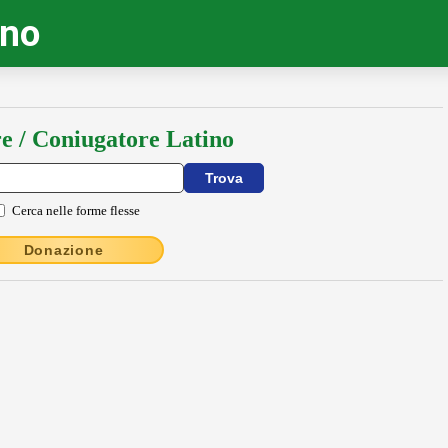
ino
e / Coniugatore Latino
Cerca nelle forme flesse
Donazione