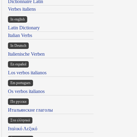
Dictionnaire Latin
Verbes italiens
In english
Latin Dictionary
Italian Verbs
In Deutsch
Italienische Verben
En español
Los verbos italianos
Em portugues
Os verbos italianos
По русски
Итальянские глаголы
Στα ελληνικά
Ιταλικό Λεξικό