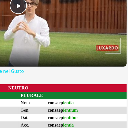
Play
Video
 nel Gusto
NEUTRO
PLURALE
Nom.
consaep
ientia
Gen.
consaep
ientium
Dat.
consaep
ientibus
Acc.
consaep
ientia