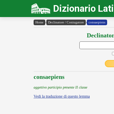
Dizionario Lat
Home
›
Declinatore / Coniugatore
›
consaepiens
Declinator
consaepiens
aggettivo participio presente II classe
Vedi la traduzione di questo lemma