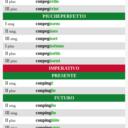
II
conpeg
erĭtis
plur.
III
conpeg
ĕrint
plur.
PIUCHEPERFETTO
I
conpeg
issem
sing.
II
conpeg
isses
sing.
III
conpeg
isset
sing.
I
conpeg
issēmus
plur.
II
conpeg
issētis
plur.
III
conpeg
issent
plur.
IMPERATIVO
PRESENTE
II
conping
ĕ
sing.
II
conping
ĭte
plur.
FUTURO
II
conping
ĭto
sing.
III
conping
ĭto
sing.
II
conping
itōte
plur.
III
conping
unto
plur.