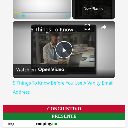
Now Playing
×
Play
Unmute
Fullscreen
5 Things To Know Before You Use A Vanity Email Address
Play
Watch on
Video
5 Things To Know Before You Use A Vanity Email
Address
CONGIUNTIVO
PRESENTE
I
conping
am
sing.