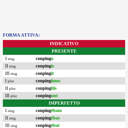
FORMA ATTIVA:
INDICATIVO
PRESENTE
I
conping
o
sing.
II
conping
is
sing.
III
conping
it
sing.
I
conping
ĭmus
plur.
II
conping
ĭtis
plur.
III
conping
unt
plur.
IMPERFETTO
I
conping
ēbam
sing.
II
conping
ēbas
sing.
III
conping
ēbat
sing.