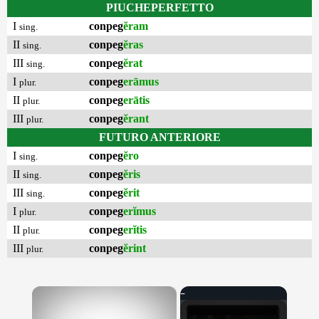
PIUCHEPERFETTO
I
conpeg
ĕram
sing.
II
conpeg
ĕras
sing.
III
conpeg
ĕrat
sing.
I
conpeg
erāmus
plur.
II
conpeg
erātis
plur.
III
conpeg
ĕrant
plur.
FUTURO ANTERIORE
I
conpeg
ĕro
sing.
II
conpeg
ĕris
sing.
III
conpeg
ĕrit
sing.
I
conpeg
erĭmus
plur.
II
conpeg
erĭtis
plur.
III
conpeg
ĕrint
plur.
×