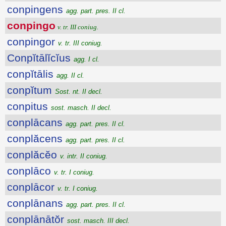
conpingens
agg. part. pres. II cl.
conpingo
v. tr. III coniug.
conpingor
v. tr. III coniug.
Conpĭtālĭcĭus
agg. I cl.
conpĭtālis
agg. II cl.
conpĭtum
Sost. nt. II decl.
conpitus
sost. masch. II decl.
conplācans
agg. part. pres. II cl.
conplăcens
agg. part. pres. II cl.
conplăcĕo
v. intr. II coniug.
conplāco
v. tr. I coniug.
conplācor
v. tr. I coniug.
conplānans
agg. part. pres. II cl.
conplānātŏr
sost. masch. III decl.