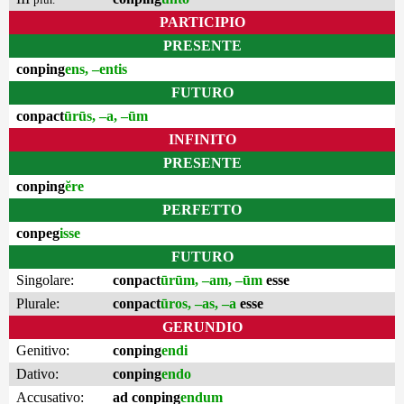
PARTICIPIO
PRESENTE
conping
ens, –entis
FUTURO
conpact
ūrūs, –a, –ūm
INFINITO
PRESENTE
conping
ĕre
PERFETTO
conpeg
isse
FUTURO
Singolare:
conpact
ūrūm, –am, –ūm
esse
Plurale:
conpact
ūros, –as, –a
esse
GERUNDIO
Genitivo:
conping
endi
Dativo:
conping
endo
Accusativo:
ad conping
endum