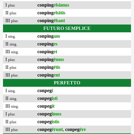
I
conping
ebāmus
plur.
II
conping
ebātis
plur.
III
conping
ēbant
plur.
FUTURO SEMPLICE
I
conping
am
sing.
II
conping
es
sing.
III
conping
et
sing.
I
conping
ēmus
plur.
II
conping
ētis
plur.
III
conping
ent
plur.
PERFETTO
I
conpeg
i
sing.
II
conpeg
isti
sing.
III
conpeg
it
sing.
I
conpeg
ĭmus
plur.
II
conpeg
istis
plur.
III
conpeg
ērunt
,
conpeg
ēre
plur.