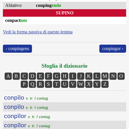
Ablativo:
conping
endo
SUPINO
conpact
um
Vedi la forma passiva di questo lemma
‹ conpingens
conpingor ›
Sfoglia il dizionario
A
B
C
D
E
F
G
H
I
J
K
L
M
N
O
P
Q
R
S
T
U
V
W
X
Y
Z
conpīlo
v. tr. I coniug.
conpīlo
v. tr. I coniug.
conpīlor
v. tr. I coniug.
conpīlor
v. tr. I coniug.