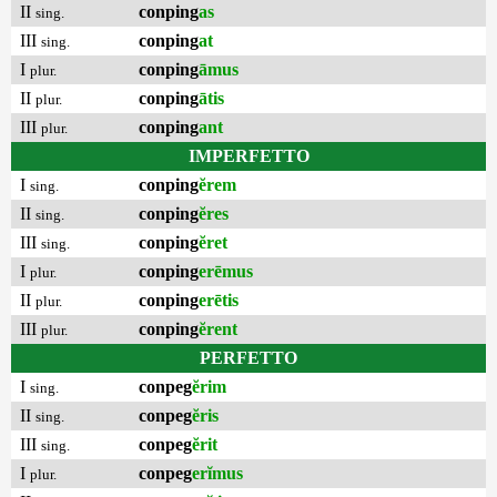
II
conping
as
sing.
III
conping
at
sing.
I
conping
āmus
plur.
II
conping
ātis
plur.
III
conping
ant
plur.
IMPERFETTO
I
conping
ĕrem
sing.
II
conping
ĕres
sing.
III
conping
ĕret
sing.
I
conping
erēmus
plur.
II
conping
erētis
plur.
III
conping
ĕrent
plur.
PERFETTO
I
conpeg
ĕrim
sing.
II
conpeg
ĕris
sing.
III
conpeg
ĕrit
sing.
I
conpeg
erĭmus
plur.