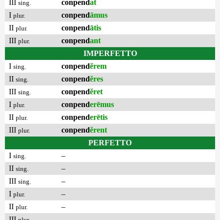
III
conpend
at
sing.
I
conpend
āmus
plur.
II
conpend
ātis
plur.
III
conpend
ant
plur.
IMPERFETTO
I
conpend
ĕrem
sing.
II
conpend
ĕres
sing.
III
conpend
ĕret
sing.
I
conpend
erēmus
plur.
II
conpend
erētis
plur.
III
conpend
ĕrent
plur.
PERFETTO
I
–
sing.
II
–
sing.
III
–
sing.
I
–
plur.
II
–
plur.
III
–
plur.