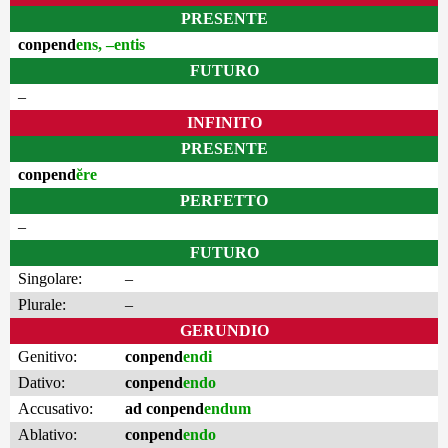
PRESENTE
conpend
ens, –entis
FUTURO
–
INFINITO
PRESENTE
conpend
ĕre
PERFETTO
–
FUTURO
Singolare:
–
Plurale:
–
GERUNDIO
Genitivo:
conpend
endi
Dativo:
conpend
endo
Accusativo:
ad conpend
endum
Ablativo:
conpend
endo