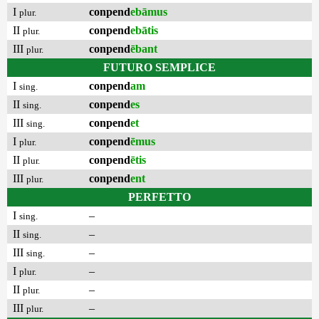
I
conpend
ebāmus
plur.
II
conpend
ebātis
plur.
III
conpend
ēbant
plur.
FUTURO SEMPLICE
I
conpend
am
sing.
II
conpend
es
sing.
III
conpend
et
sing.
I
conpend
ēmus
plur.
II
conpend
ētis
plur.
III
conpend
ent
plur.
PERFETTO
I
–
sing.
II
–
sing.
III
–
sing.
I
–
plur.
II
–
plur.
III
–
plur.