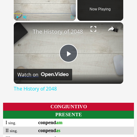
Now Playing
×
Play
Unmute
Fullscreen
The History of 2048
Play
Watch on
Video
The History of 2048
CONGIUNTIVO
PRESENTE
I
conpend
am
sing.
II
conpend
as
sing.