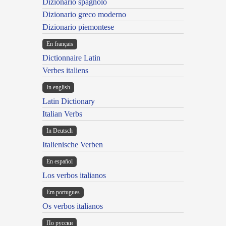
Dizionario spagnolo
Dizionario greco moderno
Dizionario piemontese
En français
Dictionnaire Latin
Verbes italiens
In english
Latin Dictionary
Italian Verbs
In Deutsch
Italienische Verben
En español
Los verbos italianos
Em portugues
Os verbos italianos
По русски