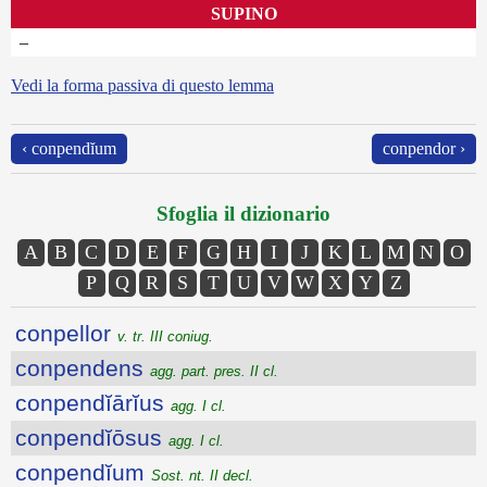
SUPINO
–
Vedi la forma passiva di questo lemma
‹ conpendĭum
conpendor ›
Sfoglia il dizionario
A
B
C
D
E
F
G
H
I
J
K
L
M
N
O
P
Q
R
S
T
U
V
W
X
Y
Z
conpellor
v. tr. III coniug.
conpendens
agg. part. pres. II cl.
conpendĭārĭus
agg. I cl.
conpendĭōsus
agg. I cl.
conpendĭum
Sost. nt. II decl.