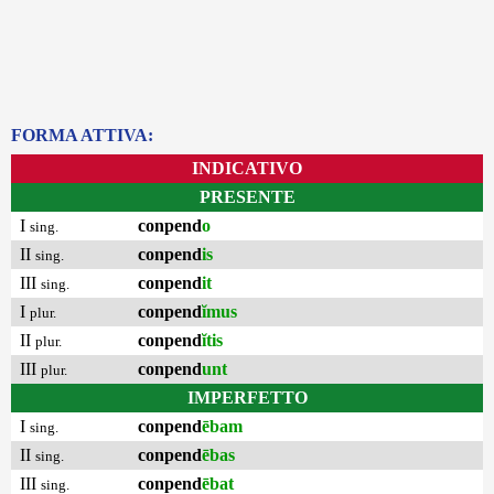
FORMA ATTIVA:
INDICATIVO
PRESENTE
I
conpend
o
sing.
II
conpend
is
sing.
III
conpend
it
sing.
I
conpend
ĭmus
plur.
II
conpend
ĭtis
plur.
III
conpend
unt
plur.
IMPERFETTO
I
conpend
ēbam
sing.
II
conpend
ēbas
sing.
III
conpend
ēbat
sing.