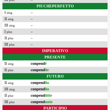
PIUCHEPERFETTO
I
–
sing.
II
–
sing.
III
–
sing.
I
–
plur.
II
–
plur.
III
–
plur.
IMPERATIVO
PRESENTE
II
conpend
ĕ
sing.
II
conpend
ĭte
plur.
FUTURO
II
conpend
ĭto
sing.
III
conpend
ĭto
sing.
II
conpend
itōte
plur.
III
conpend
unto
plur.
PARTICIPIO