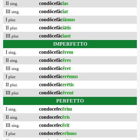
II
condŏcefăc
ĭas
sing.
III
condŏcefăc
ĭat
sing.
I
condŏcefăc
iāmus
plur.
II
condŏcefăc
iātis
plur.
III
condŏcefăc
ĭant
plur.
IMPERFETTO
I
condŏcefăc
ĕrem
sing.
II
condŏcefăc
ĕres
sing.
III
condŏcefăc
ĕret
sing.
I
condŏcefăc
erēmus
plur.
II
condŏcefăc
erētis
plur.
III
condŏcefăc
ĕrent
plur.
PERFETTO
I
condocefec
ĕrim
sing.
II
condocefec
ĕris
sing.
III
condocefec
ĕrit
sing.
I
condocefec
erĭmus
plur.