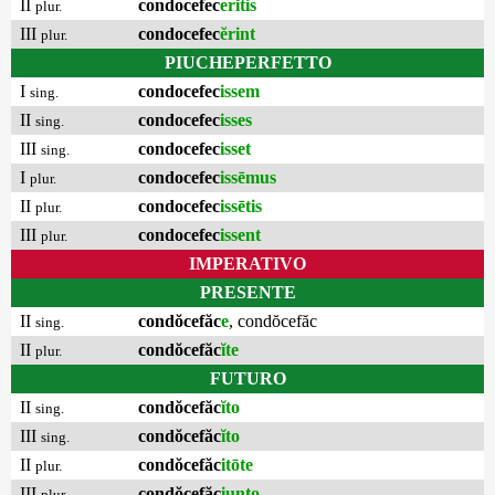
II
condocefec
erĭtis
plur.
III
condocefec
ĕrint
plur.
PIUCHEPERFETTO
I
condocefec
issem
sing.
II
condocefec
isses
sing.
III
condocefec
isset
sing.
I
condocefec
issēmus
plur.
II
condocefec
issētis
plur.
III
condocefec
issent
plur.
IMPERATIVO
PRESENTE
II
condŏcefăc
e
,
condŏcefăc
sing.
II
condŏcefăc
ĭte
plur.
FUTURO
II
condŏcefăc
ĭto
sing.
III
condŏcefăc
ĭto
sing.
II
condŏcefăc
itōte
plur.
III
condŏcefăc
iunto
plur.