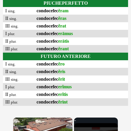
PIUCHEPERFETTO
I
condocefec
ĕram
sing.
II
condocefec
ĕras
sing.
III
condocefec
ĕrat
sing.
I
condocefec
erāmus
plur.
II
condocefec
erātis
plur.
III
condocefec
ĕrant
plur.
FUTURO ANTERIORE
I
condocefec
ĕro
sing.
II
condocefec
ĕris
sing.
III
condocefec
ĕrit
sing.
I
condocefec
erĭmus
plur.
II
condocefec
erĭtis
plur.
III
condocefec
ĕrint
plur.
×