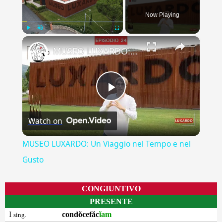
Now Playing
×
Play
Unmute
Fullscreen
MUSEO LUXARDO: Un Viaggio nel Tempo e nel Gusto
Play
Watch on
Video
MUSEO LUXARDO: Un Viaggio nel Tempo e nel
Gusto
CONGIUNTIVO
PRESENTE
I
condŏcefăc
ĭam
sing.