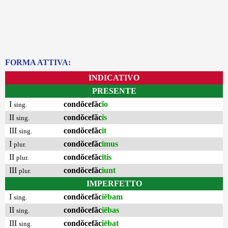
FORMA ATTIVA:
INDICATIVO
PRESENTE
I
condŏcefăc
ĭo
sing.
II
condŏcefăc
is
sing.
III
condŏcefăc
it
sing.
I
condŏcefăc
īmus
plur.
II
condŏcefăc
ītis
plur.
III
condŏcefăc
iunt
plur.
IMPERFETTO
I
condŏcefăc
iēbam
sing.
II
condŏcefăc
iēbas
sing.
III
condŏcefăc
iēbat
sing.