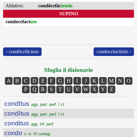
Ablativo:
condŏcefăc
iendo
SUPINO
condocefact
um
‹ condŏcefăciens
condocefactūrūs ›
Sfoglia il dizionario
A
B
C
D
E
F
G
H
I
J
K
L
M
N
O
P
Q
R
S
T
U
V
W
X
Y
Z
condĭtus
agg. part. perf. I cl.
condītus
agg. part. perf. I cl.
conditus
agg. inf. perf.
condo
v. tr. III coniug.