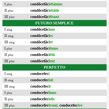
I
condŏcefăc
iebāmus
plur.
II
condŏcefăc
iebātis
plur.
III
condŏcefăc
iēbant
plur.
FUTURO SEMPLICE
I
condŏcefăc
ĭam
sing.
II
condŏcefăc
ĭes
sing.
III
condŏcefăc
ĭet
sing.
I
condŏcefăc
iēmus
plur.
II
condŏcefăc
iētis
plur.
III
condŏcefăc
ĭent
plur.
PERFETTO
I
condocefec
i
sing.
II
condocefec
isti
sing.
III
condocefec
it
sing.
I
condocefec
ĭmus
plur.
II
condocefec
istis
plur.
III
condocefec
ērunt
,
condocefec
ēre
plur.