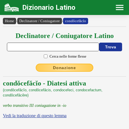
Dizionario Latino
Home
›
Declinatore / Coniugatore
›
condŏcefăcĭo
Declinatore / Coniugatore Latino
Cerca nelle forme flesse
Donazione
condŏcefăcĭo - Diatesi attiva
(condŏcefăcĭo, condŏcefăcis, condocefeci, condocefactum,
condŏcefăcĕre)
verbo transitivo III coniugazione in -io
Vedi la traduzione di questo lemma