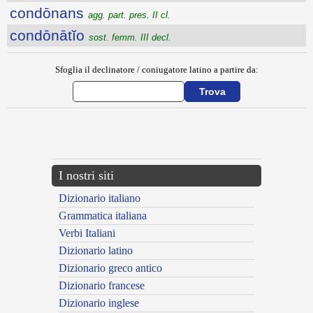
condōnans
agg. part. pres. II cl.
condōnātĭo
sost. femm. III decl.
Sfoglia il declinatore / coniugatore latino a partire da:
{{ID:CONDOCEFACIO100}}
---CACHE---
I nostri siti
Dizionario italiano
Grammatica italiana
Verbi Italiani
Dizionario latino
Dizionario greco antico
Dizionario francese
Dizionario inglese