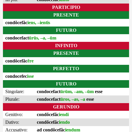
PARTICIPIO
PRESENTE
condŏcefăc
iens, –ientis
FUTURO
condocefact
ūrūs, –a, –ūm
INFINITO
PRESENTE
condŏcefăc
ĕre
PERFETTO
condocefec
isse
FUTURO
Singolare:
condocefact
ūrūm, –am, –ūm
esse
Plurale:
condocefact
ūros, –as, –a
esse
GERUNDIO
Genitivo:
condŏcefăc
iendi
Dativo:
condŏcefăc
iendo
Accusativo:
ad condŏcefăc
iendum