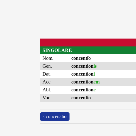
SINGOLARE
Nom.
concentĭo
Gen.
concention
is
Dat.
concention
i
Acc.
concention
em
Abl.
concention
e
Voc.
concentĭo
‹ concēnātĭo