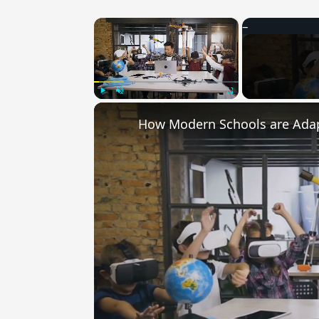
×
Play
Unmute
Fullscreen