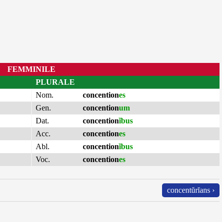
FEMMINILE
PLURALE
Nom.
concention
es
Gen.
concention
um
Dat.
concention
ĭbus
Acc.
concention
es
Abl.
concention
ĭbus
Voc.
concention
es
concentŭrĭans ›