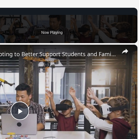
Now Playing
×
How Modern Schools are Adapting to Better Support Students and Families
Play
Video