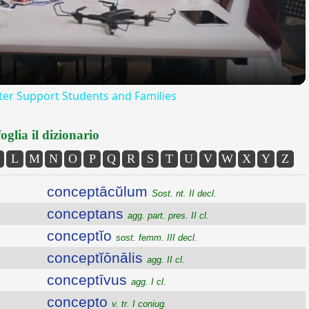
er Support Students and Families
oglia il dizionario
L
M
N
O
P
Q
R
S
T
U
V
W
X
Y
Z
conceptācŭlum
Sost. nt. II decl.
conceptans
agg. part. pres. II cl.
conceptĭo
sost. femm. III decl.
conceptĭōnālis
agg. II cl.
conceptīvus
agg. I cl.
concepto
v. tr. I coniug.