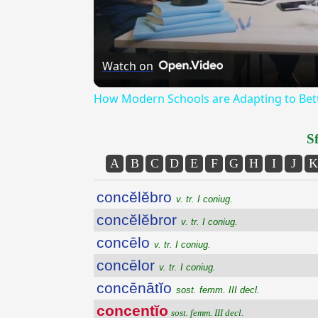
Watch on
How Modern Schools are Adapting to Bett
Sf
A
B
C
D
E
F
G
H
I
J
K
concĕlĕbro
v. tr. I coniug.
concĕlĕbror
v. tr. I coniug.
concēlo
v. tr. I coniug.
concēlor
v. tr. I coniug.
concēnātĭo
sost. femm. III decl.
concentĭo
sost. femm. III decl.