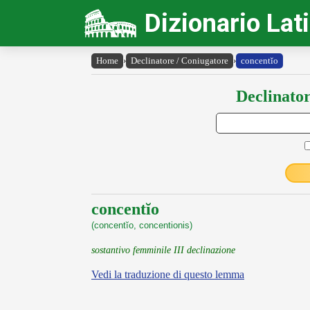
Dizionario Lat
Home
›
Declinatore / Coniugatore
›
concentĭo
Declinator
concentĭo
(concentĭo, concentionis)
sostantivo femminile III declinazione
Vedi la traduzione di questo lemma