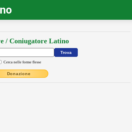
ino
e / Coniugatore Latino
Cerca nelle forme flesse
Donazione