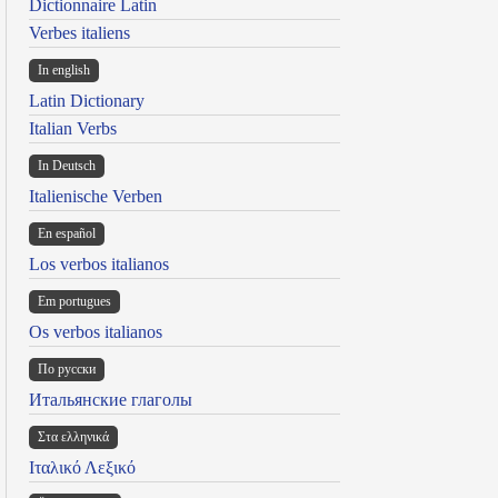
Dictionnaire Latin
Verbes italiens
In english
Latin Dictionary
Italian Verbs
In Deutsch
Italienische Verben
En español
Los verbos italianos
Em portugues
Os verbos italianos
По русски
Итальянские глаголы
Στα ελληνικά
Ιταλικό Λεξικό