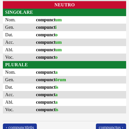
NEUTRO
SINGOLARE
Nom.
compunct
um
Gen.
compunct
i
Dat.
compunct
o
Acc.
compunct
um
Abl.
compunct
um
Voc.
compunct
o
PLURALE
Nom.
compunct
a
Gen.
compunct
ōrum
Dat.
compunct
is
Acc.
compunct
a
Abl.
compunct
a
Voc.
compunct
is
‹ compunctūrūs
compunctus ›