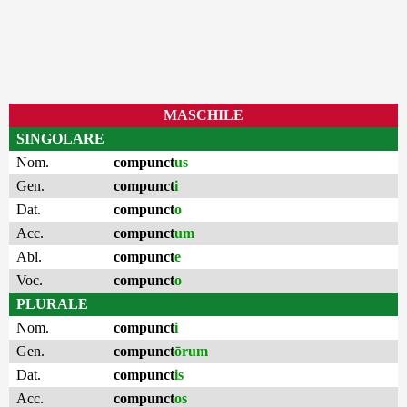
MASCHILE
SINGOLARE
Nom.
compunct
us
Gen.
compunct
i
Dat.
compunct
o
Acc.
compunct
um
Abl.
compunct
e
Voc.
compunct
o
PLURALE
Nom.
compunct
i
Gen.
compunct
ōrum
Dat.
compunct
is
Acc.
compunct
os