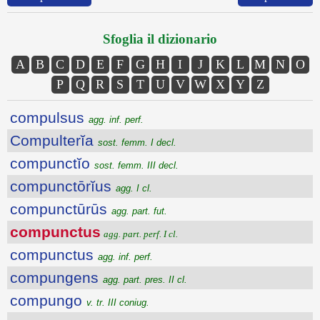
Sfoglia il dizionario
A
B
C
D
E
F
G
H
I
J
K
L
M
N
O
P
Q
R
S
T
U
V
W
X
Y
Z
compulsus
agg. inf. perf.
Compulterĭa
sost. femm. I decl.
compunctĭo
sost. femm. III decl.
compunctōrĭus
agg. I cl.
compunctūrūs
agg. part. fut.
compunctus
agg. part. perf. I cl.
compunctus
agg. inf. perf.
compungens
agg. part. pres. II cl.
compungo
v. tr. III coniug.