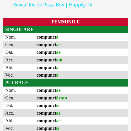
Reveal Inside Pizza Box | Happily TV
FEMMINILE
SINGOLARE
Nom.
compunct
ă
Gen.
compunct
ae
Dat.
compunct
ae
Acc.
compunct
am
Abl.
compunct
ă
Voc.
compunct
ā
PLURALE
Nom.
compunct
ae
Gen.
compunct
ārum
Dat.
compunct
is
Acc.
compunct
as
Abl.
compunct
ae
Voc.
compunct
is