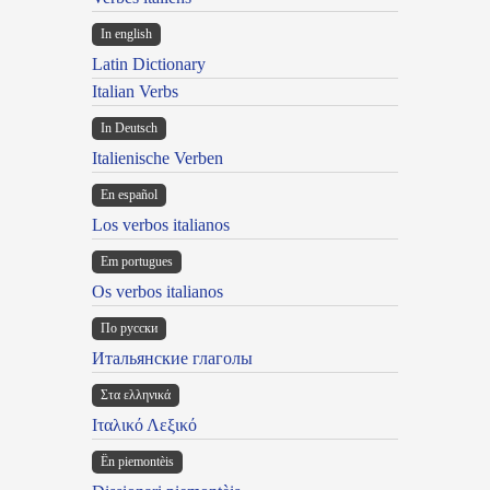
In english
Latin Dictionary
Italian Verbs
In Deutsch
Italienische Verben
En español
Los verbos italianos
Em portugues
Os verbos italianos
По русски
Итальянские глаголы
Στα ελληνικά
Ιταλικό Λεξικό
Ën piemontèis