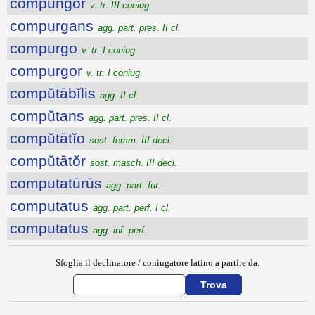
compungor
v. tr. III coniug.
compurgans
agg. part. pres. II cl.
compurgo
v. tr. I coniug.
compurgor
v. tr. I coniug.
compŭtābĭlis
agg. II cl.
compŭtans
agg. part. pres. II cl.
compŭtātĭo
sost. femm. III decl.
compŭtātŏr
sost. masch. III decl.
computatūrūs
agg. part. fut.
computatus
agg. part. perf. I cl.
computatus
agg. inf. perf.
Sfoglia il declinatore / coniugatore latino a partire da: