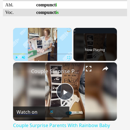
Abl.
compunct
i
Voc.
compunct
is
×
Now Playing
×
Play
Unmute
Fullscreen
Couple Surprise Parents With Rainbow Baby Reveal Inside Pizza Box | Happily TV
Play
Watch on
Video
Couple Surprise Parents With Rainbow Baby