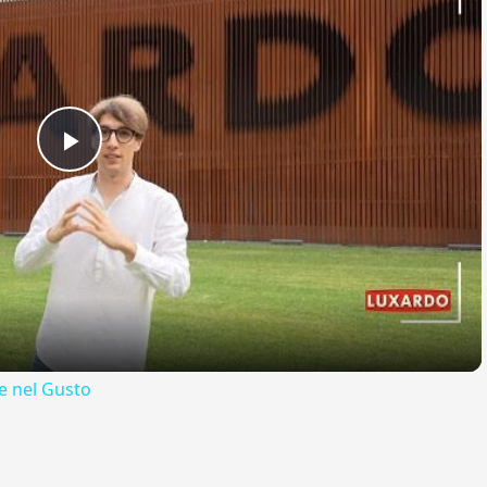
Play
Video
 nel Gusto