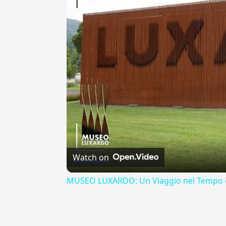
Watch on
MUSEO LUXARDO: Un Viaggio nel Tempo e
{{ID:COMOEDICE100}}
---CACHE---