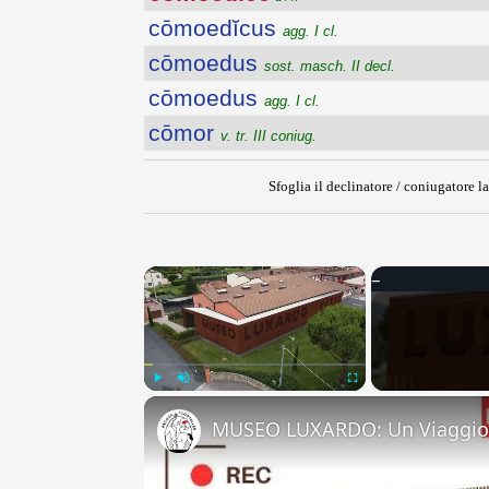
cōmoedĭcus
agg. I cl.
cōmoedus
sost. masch. II decl.
cōmoedus
agg. I cl.
cōmor
v. tr. III coniug.
Sfoglia il declinatore / coniugatore la
×
Play
Unmute
Fullscreen
MUSEO LUXARDO: Un Viaggio 