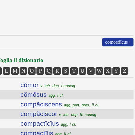
cōmoedĭcus ›
oglia il dizionario
L
M
N
O
P
Q
R
S
T
U
V
W
X
Y
Z
cŏmor
v. intr. dep. I coniug.
cŏmōsus
agg. I cl.
compăciscens
agg. part. pres. II cl.
compăciscor
v. intr. dep. III coniug.
compactīcĭus
agg. I cl.
compactĭlis
agg. II cl.