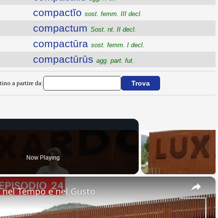
compactĭo
sost. femm. III decl.
compactum
Sost. nt. II decl.
compactūra
sost. femm. I decl.
compactūrūs
agg. part. fut.
tino a partire da:
Now Playing
×
nel Tempo e nel Gusto