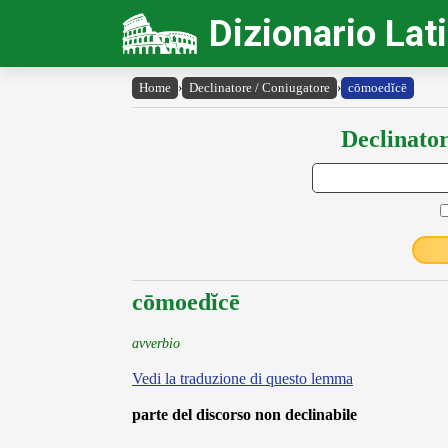
Dizionario Lat
Home
›
Declinatore / Coniugatore
›
cōmoedĭcē
Declinator
cōmoedĭcē
avverbio
Vedi la traduzione di questo lemma
parte del discorso non declinabile