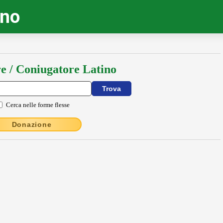
ino
e / Coniugatore Latino
Cerca nelle forme flesse
Donazione