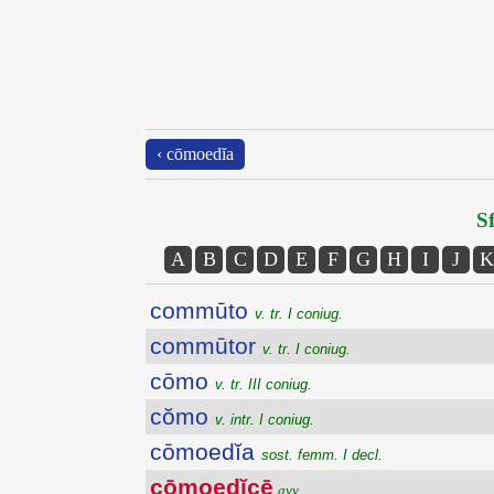
‹ cōmoedĭa
Sf
A
B
C
D
E
F
G
H
I
J
K
commūto
v. tr. I coniug.
commūtor
v. tr. I coniug.
cōmo
v. tr. III coniug.
cŏmo
v. intr. I coniug.
cōmoedĭa
sost. femm. I decl.
cōmoedĭcē
avv.