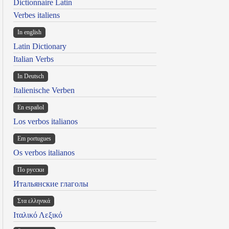
Dictionnaire Latin
Verbes italiens
In english
Latin Dictionary
Italian Verbs
In Deutsch
Italienische Verben
En español
Los verbos italianos
Em portugues
Os verbos italianos
По русски
Итальянские глаголы
Στα ελληνικά
Ιταλικό Λεξικό