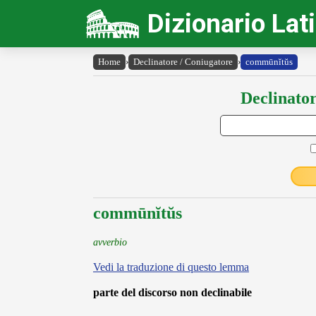
Dizionario Lat
Home
›
Declinatore / Coniugatore
›
commūnĭtŭs
Declinator
commūnĭtŭs
avverbio
Vedi la traduzione di questo lemma
parte del discorso non declinabile