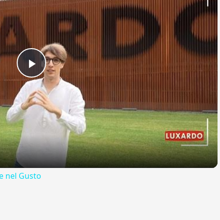
Play
Video
 nel Gusto