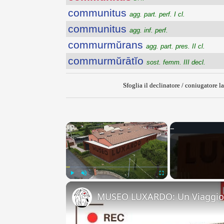
communitus
agg. part. perf. I cl.
communitus
agg. inf. perf.
commurmŭrans
agg. part. pres. II cl.
commurmŭrātĭo
sost. femm. III decl.
Sfoglia il declinatore / coniugatore la
×
Play
Unmute
Fullscreen
MUSEO LUXARDO: Un Viaggio 