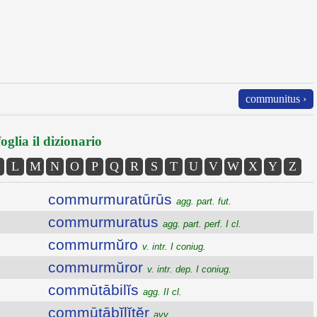
communitus ›
oglia il dizionario
L
M
N
O
P
Q
R
S
T
U
V
W
X
Y
Z
commurmuratūrūs
agg. part. fut.
commurmuratus
agg. part. perf. I cl.
commurmŭro
v. intr. I coniug.
commurmŭror
v. intr. dep. I coniug.
commūtābilĭs
agg. II cl.
commūtābĭlĭtĕr
avv.