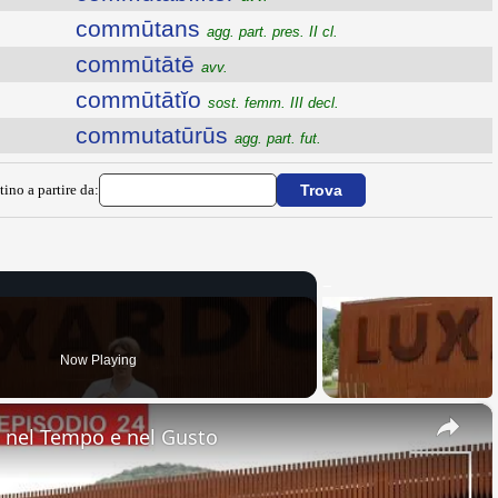
commūtans
agg. part. pres. II cl.
commūtātē
avv.
commūtātĭo
sost. femm. III decl.
commutatūrūs
agg. part. fut.
tino a partire da:
Now Playing
×
nel Tempo e nel Gusto