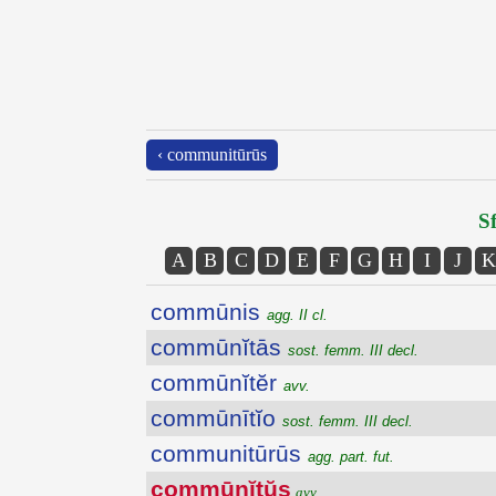
‹ communitūrūs
Sf
A
B
C
D
E
F
G
H
I
J
K
commūnis
agg. II cl.
commūnĭtās
sost. femm. III decl.
commūnĭtĕr
avv.
commūnītĭo
sost. femm. III decl.
communitūrūs
agg. part. fut.
commūnĭtŭs
avv.