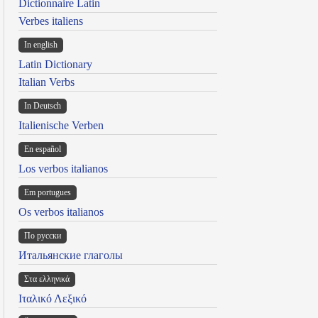
Dictionnaire Latin
Verbes italiens
In english
Latin Dictionary
Italian Verbs
In Deutsch
Italienische Verben
En español
Los verbos italianos
Em portugues
Os verbos italianos
По русски
Итальянские глаголы
Στα ελληνικά
Ιταλικό Λεξικό