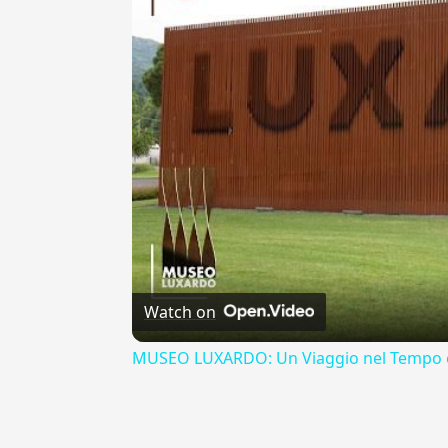
Watch on
MUSEO LUXARDO: Un Viaggio nel Tempo e
{{ID:COMMUNITUS100}}
---CACHE---