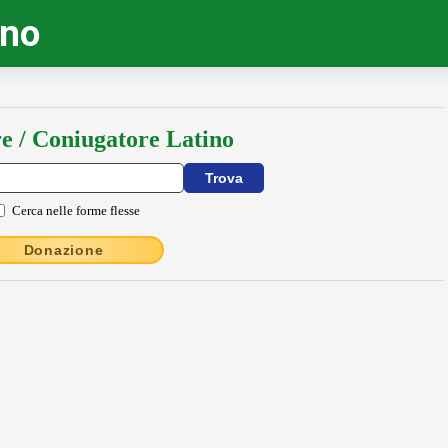
ino
e / Coniugatore Latino
Cerca nelle forme flesse
Donazione