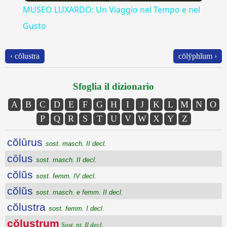
MUSEO LUXARDO: Un Viaggio nel Tempo e nel
Gusto
‹ cŏlustra
cōlȳphĭum ›
Sfoglia il dizionario
A
B
C
D
E
F
G
H
I
J
K
L
M
N
O
P
Q
R
S
T
U
V
W
X
Y
Z
cŏlūrus
sost. masch. II decl.
cōlus
sost. masch. II decl.
cŏlŭs
sost. femm. IV decl.
cŏlŭs
sost. masch. e femm. II decl.
cŏlustra
sost. femm. I decl.
cŏlustrum
Sost. nt. II decl.