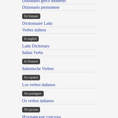
Dizionario greco moderno
Dizionario piemontese
En français
Dictionnaire Latin
Verbes italiens
In english
Latin Dictionary
Italian Verbs
In Deutsch
Italienische Verben
En español
Los verbos italianos
Em portugues
Os verbos italianos
По русски
Итальянские глаголы