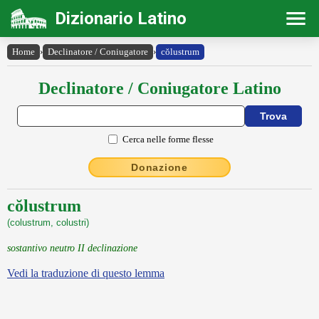
Dizionario Latino
Home
›
Declinatore / Coniugatore
›
cŏlustrum
Declinatore / Coniugatore Latino
Cerca nelle forme flesse
Donazione
cŏlustrum
(colustrum, colustri)
sostantivo neutro II declinazione
Vedi la traduzione di questo lemma