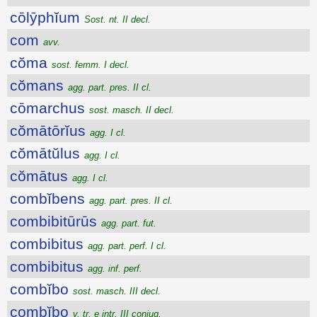
cōlȳphĭum
Sost. nt. II decl.
com
avv.
cŏma
sost. femm. I decl.
cŏmans
agg. part. pres. II cl.
cōmarchus
sost. masch. II decl.
cŏmātōrĭus
agg. I cl.
cŏmātŭlus
agg. I cl.
cŏmātus
agg. I cl.
combĭbens
agg. part. pres. II cl.
combibitūrūs
agg. part. fut.
combibitus
agg. part. perf. I cl.
combibitus
agg. inf. perf.
combĭbo
sost. masch. III decl.
combĭbo
v. tr. e intr. III coniug.