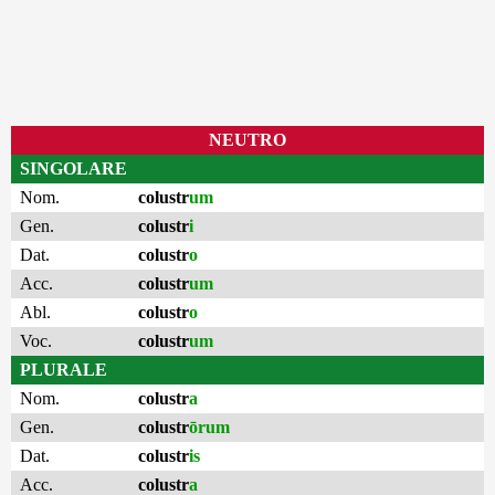
NEUTRO
SINGOLARE
Nom.
colustr
um
Gen.
colustr
i
Dat.
colustr
o
Acc.
colustr
um
Abl.
colustr
o
Voc.
colustr
um
PLURALE
Nom.
colustr
a
Gen.
colustr
ōrum
Dat.
colustr
is
Acc.
colustr
a