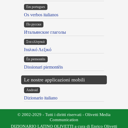
Em portugues
Os verbos italianos
По русски
Итальянские глаголы
Στα ελληνικά
Ιταλικό Λεξικό
Ën piemontèis
Dissionari piemontèis
Le nostre applicazioni mobili
Android
Dizionario italiano
© 2002-2029 - Tutti i diritti riservati - Olivetti Media
Communication
DIZIONARIO LATINO OLIVETTI a cura di Enrico Olivetti