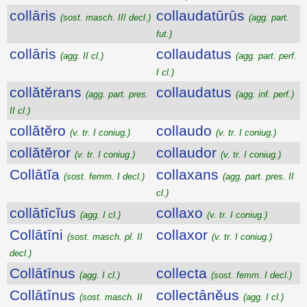
collāris
collaudatūrūs
(sost. masch. III decl.)
(agg. part.
fut.)
collāris
collaudatus
(agg. II cl.)
(agg. part. perf.
I cl.)
collătĕrans
collaudatus
(agg. part. pres.
(agg. inf. perf.)
II cl.)
collătĕro
collaudo
(v. tr. I coniug.)
(v. tr. I coniug.)
collătĕror
collaudor
(v. tr. I coniug.)
(v. tr. I coniug.)
Collātĭa
collaxans
(sost. femm. I decl.)
(agg. part. pres. II
cl.)
collātīcĭus
collaxo
(agg. I cl.)
(v. tr. I coniug.)
Collātīni
collaxor
(sost. masch. pl. II
(v. tr. I coniug.)
decl.)
Collātīnus
collecta
(agg. I cl.)
(sost. femm. I decl.)
Collātīnus
collectānĕus
(sost. masch. II
(agg. I cl.)