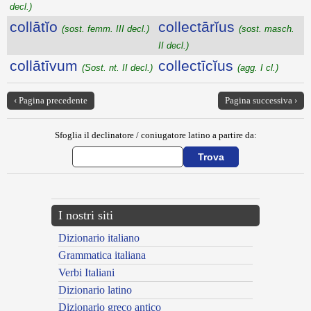
decl.)
collātĭo
collectārĭus
(sost. femm. III decl.)
(sost. masch.
II decl.)
collātīvum
collectīcĭus
(Sost. nt. II decl.)
(agg. I cl.)
‹ Pagina precedente
Pagina successiva ›
Sfoglia il declinatore / coniugatore latino a partire da:
I nostri siti
Dizionario italiano
Grammatica italiana
Verbi Italiani
Dizionario latino
Dizionario greco antico