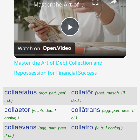
Master the Art of Debt Collection and Repossession for Financial Success
Play
Watch on
Video
Master the Art of Debt Collection and
Repossession for Financial Success
collaetatus
collātŏr
(agg. part. perf.
(sost. masch. III
I cl.)
decl.)
collaetor
collātrans
(v. intr. dep. I
(agg. part. pres. II
coniug.)
cl.)
collaevans
collātro
(agg. part. pres.
(v. tr. I coniug.)
II cl.)