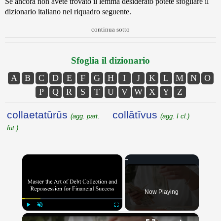
Se ancora non avete trovato il lemma desiderato potete sfogliare il
dizionario italiano nel riquadro seguente.
continua sotto
Sfoglia il dizionario
A
B
C
D
E
F
G
H
I
J
K
L
M
N
O
P
Q
R
S
T
U
V
W
X
Y
Z
collaetatūrūs
collātīvus
(agg. part.
(agg. I cl.)
fut.)
×
Now Playing
×
Play
Unmute
Fullscreen