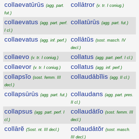
collaevatūrūs
collātror
(agg. part.
(v. tr. I coniug.)
fut.)
collaevatus
collatūrūs
(agg. part. perf.
(agg. part. fut.)
I cl.)
collaevatus
collātŭs
(agg. inf. perf.)
(sost. masch. IV
decl.)
collaevo
collatus
(v. tr. I coniug.)
(agg. part. perf. I cl.)
collaevor
collatus
(v. tr. I coniug.)
(agg. inf. perf.)
collapsĭo
collaudābĭlis
(sost. femm. III
(agg. II cl.)
decl.)
collapsūrūs
collaudans
(agg. part. fut.)
(agg. part. pres.
II cl.)
collapsus
collaudātĭo
(agg. part. perf. I
(sost. femm. III
cl.)
decl.)
collārĕ
collaudātŏr
(Sost. nt. III decl.)
(sost. masch.
III decl.)