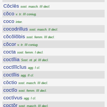
Cŏclēs
sost. masch. III decl.
cŏco
v. tr. III coniug.
coco
inter.
cocodrillus
sost. masch. II decl.
cŏcŏlŏbis
sost. femm. III decl.
cŏcor
v. tr. III coniug.
cocta
sost. femm. I decl.
coctĭlia
Sost. nt. pl. III decl.
coctĭlĭcĭus
agg. I cl.
coctĭlis
agg. II cl.
cōctio
sost. masch. III decl.
coctĭo
sost. femm. III decl.
coctīvus
agg. I cl.
coctŏr
sost. masch. III decl.