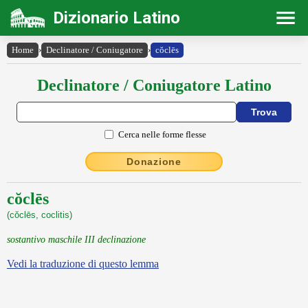
Dizionario Latino
Home
›
Declinatore / Coniugatore
›
cŏclēs
Declinatore / Coniugatore Latino
Cerca nelle forme flesse
Donazione
cŏclēs
(cŏclēs, coclitis)
sostantivo maschile III declinazione
Vedi la traduzione di questo lemma