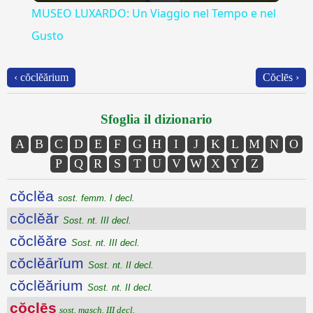
MUSEO LUXARDO: Un Viaggio nel Tempo e nel
Gusto
‹ cŏclĕărium
Cŏclēs ›
Sfoglia il dizionario
A
B
C
D
E
F
G
H
I
J
K
L
M
N
O
P
Q
R
S
T
U
V
W
X
Y
Z
cŏclĕa
sost. femm. I decl.
cŏclĕăr
Sost. nt. III decl.
cŏclĕăre
Sost. nt. III decl.
cŏclĕārĭum
Sost. nt. II decl.
cŏclĕărium
Sost. nt. II decl.
cŏclēs
sost. masch. III decl.