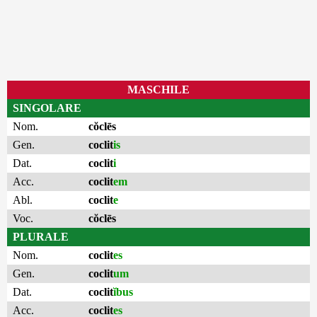
MASCHILE
SINGOLARE
Nom.
cŏclēs
Gen.
coclit
is
Dat.
coclit
i
Acc.
coclit
em
Abl.
coclit
e
Voc.
cŏclēs
PLURALE
Nom.
coclit
es
Gen.
coclit
um
Dat.
coclit
ĭbus
Acc.
coclit
es