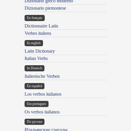
Dizionario greco moderno
Dizionario piemontese
En français
Dictionnaire Latin
Verbes italiens
In english
Latin Dictionary
Italian Verbs
In Deutsch
Italienische Verben
En español
Los verbos italianos
Em portugues
Os verbos italianos
По русски
Итальянские глаголы