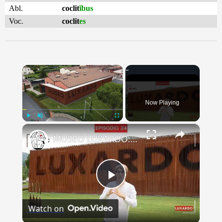
Abl.
coclit
ĭbus
Voc.
coclit
es
×
Now Playing
×
Play
Unmute
Fullscreen
MUSEO LUXARDO: Un Viaggio nel Tempo e nel Gusto
Play
Watch on
Video