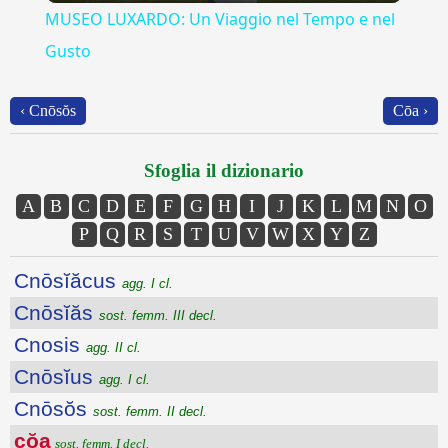
MUSEO LUXARDO: Un Viaggio nel Tempo e nel
Gusto
‹ Cnōsŏs
Cōa ›
Sfoglia il dizionario
A
B
C
D
E
F
G
H
I
J
K
L
M
N
O
P
Q
R
S
T
U
V
W
X
Y
Z
Cnōsĭăcus
agg. I cl.
Cnōsĭăs
sost. femm. III decl.
Cnosis
agg. II cl.
Cnōsĭus
agg. I cl.
Cnōsŏs
sost. femm. II decl.
cŏa
sost. femm. I decl.