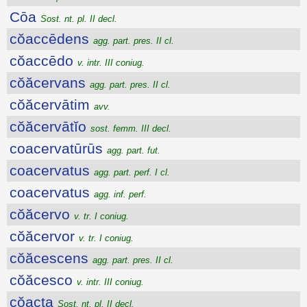
Cōa
Sost. nt. pl. II decl.
cŏaccēdens
agg. part. pres. II cl.
cŏaccēdo
v. intr. III coniug.
cŏăcervans
agg. part. pres. II cl.
cŏăcervātim
avv.
cŏăcervātĭo
sost. femm. III decl.
coacervatūrūs
agg. part. fut.
coacervatus
agg. part. perf. I cl.
coacervatus
agg. inf. perf.
cŏăcervo
v. tr. I coniug.
cŏăcervor
v. tr. I coniug.
cŏăcescens
agg. part. pres. II cl.
cŏăcesco
v. intr. III coniug.
cŏacta
Sost. nt. pl. II decl.