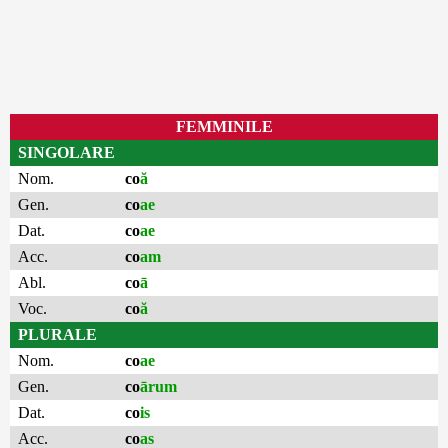
FEMMINILE
SINGOLARE
Nom.
co
ă
Gen.
co
ae
Dat.
co
ae
Acc.
co
am
Abl.
co
ā
Voc.
co
ă
PLURALE
Nom.
co
ae
Gen.
co
ārum
Dat.
co
is
Acc.
co
as