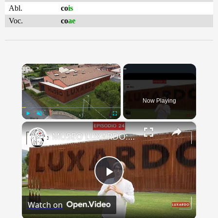
Abl.
co
is
Voc.
co
ae
×
Now Playing
×
Play
Unmute
Fullscreen
MUSEO LUXARDO: Un Viaggio nel Tempo e nel Gusto
Play
Watch on
Video