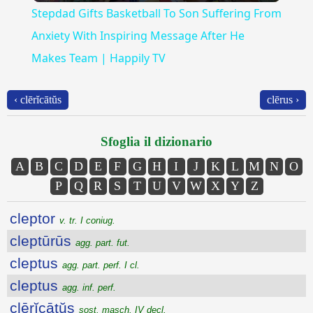
Stepdad Gifts Basketball To Son Suffering From
Anxiety With Inspiring Message After He
Makes Team | Happily TV
‹ clērĭcātŭs
clērus ›
Sfoglia il dizionario
A
B
C
D
E
F
G
H
I
J
K
L
M
N
O
P
Q
R
S
T
U
V
W
X
Y
Z
cleptor
v. tr. I coniug.
cleptūrūs
agg. part. fut.
cleptus
agg. part. perf. I cl.
cleptus
agg. inf. perf.
clērĭcātŭs
sost. masch. IV decl.