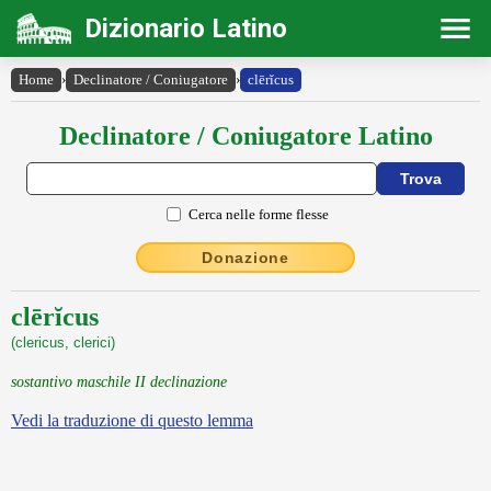
Dizionario Latino
Home
›
Declinatore / Coniugatore
›
clērĭcus
Declinatore / Coniugatore Latino
Cerca nelle forme flesse
Donazione
clērĭcus
(clericus, clerici)
sostantivo maschile II declinazione
Vedi la traduzione di questo lemma