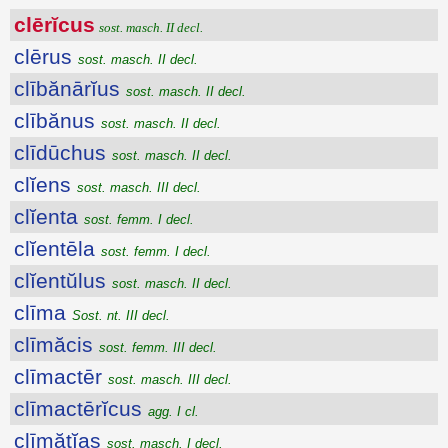
clērĭcus
sost. masch. II decl.
clērus
sost. masch. II decl.
clībănārĭus
sost. masch. II decl.
clībănus
sost. masch. II decl.
clīdūchus
sost. masch. II decl.
clĭens
sost. masch. III decl.
clĭenta
sost. femm. I decl.
clĭentēla
sost. femm. I decl.
clĭentŭlus
sost. masch. II decl.
clīma
Sost. nt. III decl.
clīmăcis
sost. femm. III decl.
clīmactēr
sost. masch. III decl.
clīmactērĭcus
agg. I cl.
clīmătĭas
sost. masch. I decl.