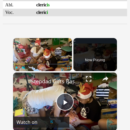
Abl.
cleric
is
Voc.
cleric
i
×
Now Playing
×
Play
Unmute
Fullscreen
Stepdad Gifts Basketball To Son Suffering From Anxiety With Inspiring Message After He Makes Team | Happily TV
Play
Watch on
Video