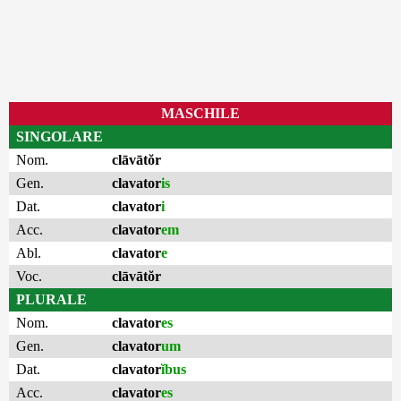
MASCHILE
SINGOLARE
Nom.
clāvātŏr
Gen.
clavator
is
Dat.
clavator
i
Acc.
clavator
em
Abl.
clavator
e
Voc.
clāvātŏr
PLURALE
Nom.
clavator
es
Gen.
clavator
um
Dat.
clavator
ĭbus
Acc.
clavator
es