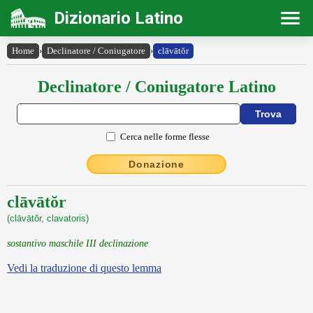
Dizionario Latino
Home
›
Declinatore / Coniugatore
›
clāvātŏr
Declinatore / Coniugatore Latino
Cerca nelle forme flesse
Donazione
clāvātŏr
(clāvātŏr, clavatoris)
sostantivo maschile III declinazione
Vedi la traduzione di questo lemma