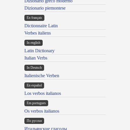
Dizionario greco moderno
Dizionario piemontese
En français
Dictionnaire Latin
Verbes italiens
In english
Latin Dictionary
Italian Verbs
In Deutsch
Italienische Verben
En español
Los verbos italianos
Em portugues
Os verbos italianos
По русски
Итальянские глаголы