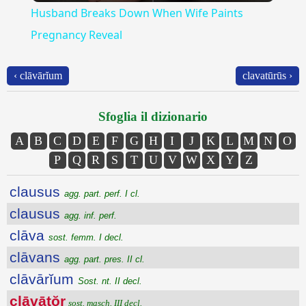
Husband Breaks Down When Wife Paints
Pregnancy Reveal
‹ clāvārĭum
clavatūrūs ›
Sfoglia il dizionario
A
B
C
D
E
F
G
H
I
J
K
L
M
N
O
P
Q
R
S
T
U
V
W
X
Y
Z
clausus
agg. part. perf. I cl.
clausus
agg. inf. perf.
clāva
sost. femm. I decl.
clāvans
agg. part. pres. II cl.
clāvārĭum
Sost. nt. II decl.
clāvātŏr
sost. masch. III decl.