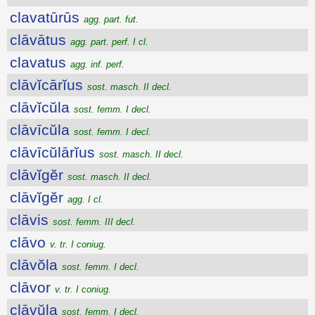
clavatūrūs
agg. part. fut.
clāvātus
agg. part. perf. I cl.
clavatus
agg. inf. perf.
clāvĭcārĭus
sost. masch. II decl.
clāvĭcŭla
sost. femm. I decl.
clāvīcŭla
sost. femm. I decl.
clāvīcŭlārĭus
sost. masch. II decl.
clāvĭgĕr
sost. masch. II decl.
clāvĭgĕr
agg. I cl.
clāvis
sost. femm. III decl.
clāvo
v. tr. I coniug.
clāvŏla
sost. femm. I decl.
clāvor
v. tr. I coniug.
clāvŭla
sost. femm. I decl.