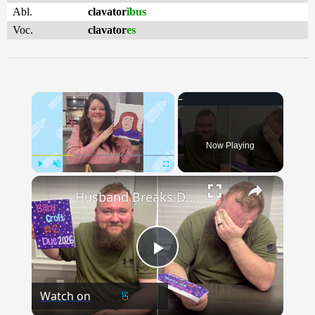
Abl.
clavator
ĭbus
Voc.
clavator
es
×
Now Playing
×
Play
Unmute
Fullscreen
Husband Breaks Down When Wife Paints Pregnancy Reveal
Play
Watch on
Video