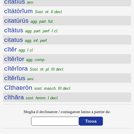
cĭtātĭus
avv.
cĭtātōrĭum
Sost. nt. II decl.
citatūrūs
agg. part. fut.
cĭtātus
agg. part. perf. I cl.
citatus
agg. inf. perf.
cĭtĕr
agg. I cl.
cĭtĕrĭor
agg. comp.
cĭtĕrĭora
Sost. nt. pl. III decl.
cĭtĕrĭus
avv.
Cĭthaerōn
sost. masch. III decl.
cĭthăra
sost. femm. I decl.
Sfoglia il declinatore / coniugatore latino a partire da: