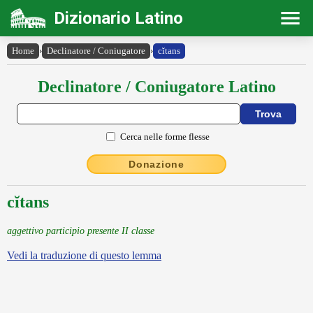
Dizionario Latino
Home
›
Declinatore / Coniugatore
›
cĭtans
Declinatore / Coniugatore Latino
Cerca nelle forme flesse
Donazione
cĭtans
aggettivo participio presente II classe
Vedi la traduzione di questo lemma