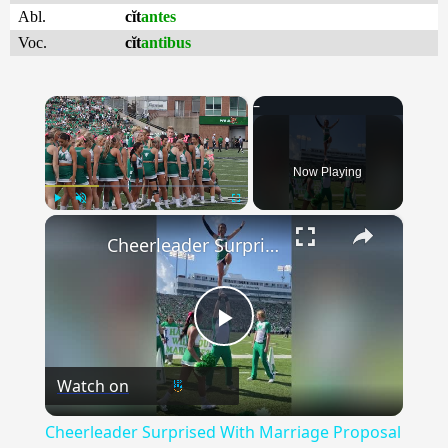
Abl.
cĭt
antes
Voc.
cĭt
antibus
×
Now Playing
×
Play
Unmute
Fullscreen
Cheerleader Surprised With Marriage Proposal | Happily TV
Play
Watch on
Video
Cheerleader Surprised With Marriage Proposal