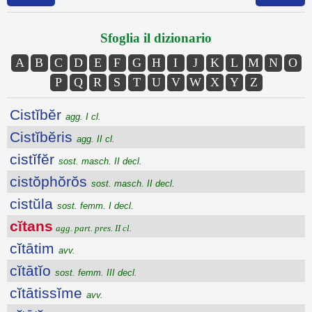
Sfoglia il dizionario
A
B
C
D
E
F
G
H
I
J
K
L
M
N
O
P
Q
R
S
T
U
V
W
X
Y
Z
Cistĭbĕr
agg. I cl.
Cistĭbĕris
agg. II cl.
cistĭfĕr
sost. masch. II decl.
cistŏphŏrŏs
sost. masch. II decl.
cistŭla
sost. femm. I decl.
cĭtans
agg. part. pres. II cl.
cĭtātim
avv.
cĭtātĭo
sost. femm. III decl.
cĭtātissĭme
avv.