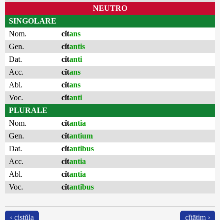
NEUTRO
SINGOLARE
Nom.
cĭt
ans
Gen.
cĭt
antis
Dat.
cĭt
anti
Acc.
cĭt
ans
Abl.
cĭt
ans
Voc.
cĭt
anti
PLURALE
Nom.
cĭt
antia
Gen.
cĭt
antium
Dat.
cĭt
antibus
Acc.
cĭt
antia
Abl.
cĭt
antia
Voc.
cĭt
antibus
‹ cistŭla
cĭtātim ›