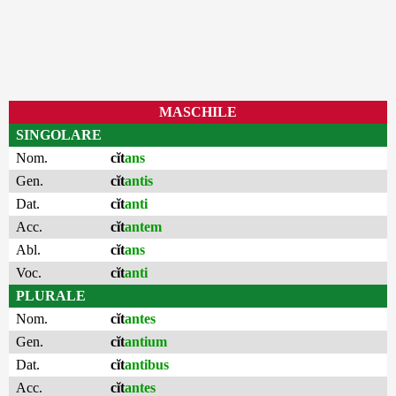
MASCHILE
SINGOLARE
Nom.
cĭt
ans
Gen.
cĭt
antis
Dat.
cĭt
anti
Acc.
cĭt
antem
Abl.
cĭt
ans
Voc.
cĭt
anti
PLURALE
Nom.
cĭt
antes
Gen.
cĭt
antium
Dat.
cĭt
antibus
Acc.
cĭt
antes