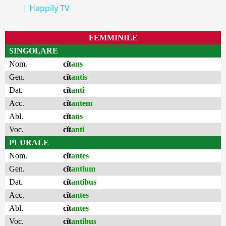
| Happily TV
FEMMINILE
SINGOLARE
Nom.
cĭt
ans
Gen.
cĭt
antis
Dat.
cĭt
anti
Acc.
cĭt
antem
Abl.
cĭt
ans
Voc.
cĭt
anti
PLURALE
Nom.
cĭt
antes
Gen.
cĭt
antium
Dat.
cĭt
antibus
Acc.
cĭt
antes
Abl.
cĭt
antes
Voc.
cĭt
antibus