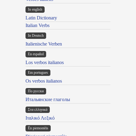
In english
Latin Dictionary
Italian Verbs
In Deutsch
Italienische Verben
En español
Los verbos italianos
Em portugues
Os verbos italianos
По русски
Итальянские глаголы
Στα ελληνικά
Ιταλικό Λεξικό
Ën piemontèis