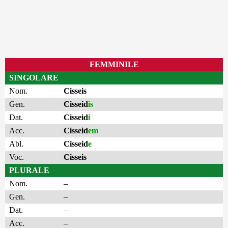
FEMMINILE
SINGOLARE
Nom.
Cisseis
Gen.
Cisseid
is
Dat.
Cisseid
i
Acc.
Cisseid
em
Abl.
Cisseid
e
Voc.
Cisseis
PLURALE
Nom.
–
Gen.
–
Dat.
–
Acc.
–