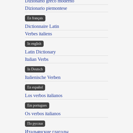
Dizionario greco moderno
Dizionario piemontese
En français
Dictionnaire Latin
Verbes italiens
In english
Latin Dictionary
Italian Verbs
In Deutsch
Italienische Verben
En español
Los verbos italianos
Em portugues
Os verbos italianos
По русски
Итальянские глаголы