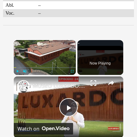
Abl.
–
Voc.
–
×
Now Playing
×
Play
Unmute
Fullscreen
MUSEO LUXARDO: Un Viaggio nel Tempo e nel Gusto
Play
Watch on
Video