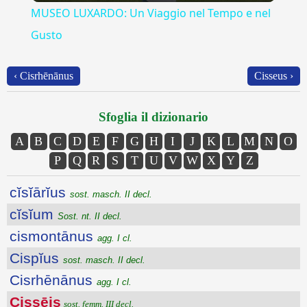
MUSEO LUXARDO: Un Viaggio nel Tempo e nel
Gusto
‹ Cisrhēnānus
Cisseus ›
Sfoglia il dizionario
A
B
C
D
E
F
G
H
I
J
K
L
M
N
O
P
Q
R
S
T
U
V
W
X
Y
Z
cĭsĭārĭus
sost. masch. II decl.
cĭsĭum
Sost. nt. II decl.
cismontānus
agg. I cl.
Cispĭus
sost. masch. II decl.
Cisrhēnānus
agg. I cl.
Cissēis
sost. femm. III decl.