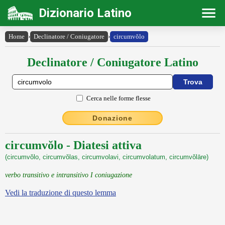
Dizionario Latino
Home
›
Declinatore / Coniugatore
›
circumvŏlo
Declinatore / Coniugatore Latino
Cerca nelle forme flesse
Donazione
circumvŏlo - Diatesi attiva
(circumvŏlo, circumvŏlas, circumvolavi, circumvolatum, circumvŏlāre)
verbo transitivo e intransitivo I coniugazione
Vedi la traduzione di questo lemma