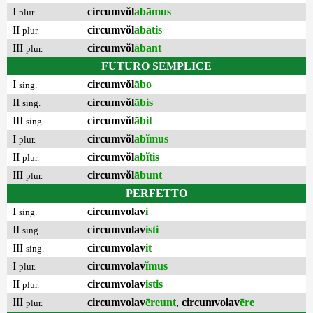
I
circumvŏl
abāmus
plur.
II
circumvŏl
abātis
plur.
III
circumvŏl
ābant
plur.
FUTURO SEMPLICE
I
circumvŏl
ābo
sing.
II
circumvŏl
ābis
sing.
III
circumvŏl
ābit
sing.
I
circumvŏl
abĭmus
plur.
II
circumvŏl
abĭtis
plur.
III
circumvŏl
ābunt
plur.
PERFETTO
I
circumvolav
i
sing.
II
circumvolav
isti
sing.
III
circumvolav
it
sing.
I
circumvolav
ĭmus
plur.
II
circumvolav
istis
plur.
III
circumvolav
ēreunt
,
circumvolav
ēre
plur.