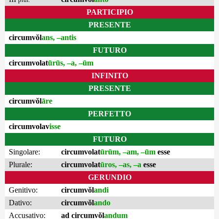
PARTICIPIO
PRESENTE
circumvŏl
ans, –antis
FUTURO
circumvolat
ūrūs, –a, –ūm
INFINITO
PRESENTE
circumvŏl
āre
PERFETTO
circumvolav
isse
FUTURO
Singolare:
circumvolat
ūrūm, –am, –ūm
esse
Plurale:
circumvolat
ūros, –as, –a
esse
GERUNDIO
Genitivo:
circumvŏl
andi
Dativo:
circumvŏl
ando
Accusativo:
ad circumvŏl
andum