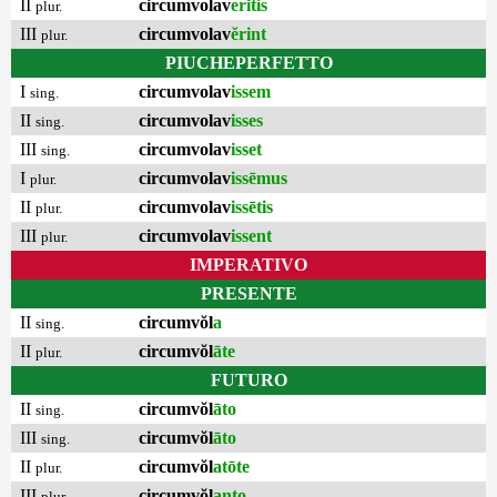
II
circumvolav
erĭtis
plur.
III
circumvolav
ĕrint
plur.
PIUCHEPERFETTO
I
circumvolav
issem
sing.
II
circumvolav
isses
sing.
III
circumvolav
isset
sing.
I
circumvolav
issēmus
plur.
II
circumvolav
issētis
plur.
III
circumvolav
issent
plur.
IMPERATIVO
PRESENTE
II
circumvŏl
a
sing.
II
circumvŏl
āte
plur.
FUTURO
II
circumvŏl
āto
sing.
III
circumvŏl
āto
sing.
II
circumvŏl
atōte
plur.
III
circumvŏl
anto
plur.