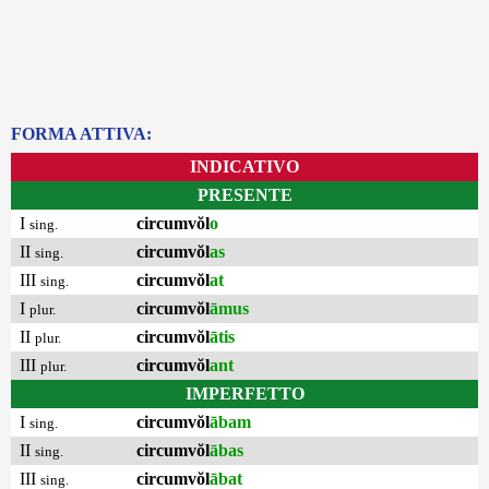
FORMA ATTIVA:
INDICATIVO
PRESENTE
I
circumvŏl
o
sing.
II
circumvŏl
as
sing.
III
circumvŏl
at
sing.
I
circumvŏl
āmus
plur.
II
circumvŏl
ātis
plur.
III
circumvŏl
ant
plur.
IMPERFETTO
I
circumvŏl
ābam
sing.
II
circumvŏl
ābas
sing.
III
circumvŏl
ābat
sing.