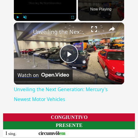
Now Playing
×
Play
Unmute
Fullscreen
Unveiling the Next Generation: Mercury's Newest Motor Vehicles
Play
Watch on
Video
Unveiling the Next Generation: Mercury's
Newest Motor Vehicles
CONGIUNTIVO
PRESENTE
I
circumvŏl
em
sing.