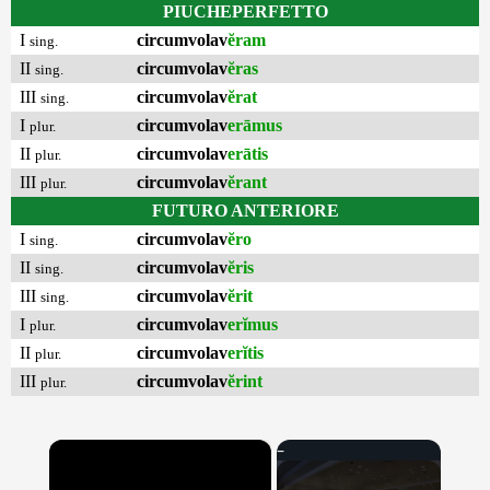
PIUCHEPERFETTO
I
circumvolav
ĕram
sing.
II
circumvolav
ĕras
sing.
III
circumvolav
ĕrat
sing.
I
circumvolav
erāmus
plur.
II
circumvolav
erātis
plur.
III
circumvolav
ĕrant
plur.
FUTURO ANTERIORE
I
circumvolav
ĕro
sing.
II
circumvolav
ĕris
sing.
III
circumvolav
ĕrit
sing.
I
circumvolav
erĭmus
plur.
II
circumvolav
erĭtis
plur.
III
circumvolav
ĕrint
plur.
×