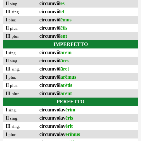
II
circumvŏl
es
sing.
III
circumvŏl
et
sing.
I
circumvŏl
ēmus
plur.
II
circumvŏl
ētis
plur.
III
circumvŏl
ent
plur.
IMPERFETTO
I
circumvŏl
ārem
sing.
II
circumvŏl
āres
sing.
III
circumvŏl
āret
sing.
I
circumvŏl
arēmus
plur.
II
circumvŏl
arētis
plur.
III
circumvŏl
ārent
plur.
PERFETTO
I
circumvolav
ĕrim
sing.
II
circumvolav
ĕris
sing.
III
circumvolav
ĕrit
sing.
I
circumvolav
erĭmus
plur.