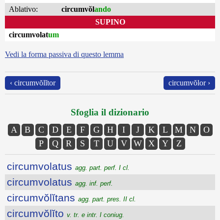
Ablativo:
circumvŏl
ando
SUPINO
circumvolat
um
Vedi la forma passiva di questo lemma
‹ circumvŏlĭtor
circumvŏlor ›
Sfoglia il dizionario
A
B
C
D
E
F
G
H
I
J
K
L
M
N
O
P
Q
R
S
T
U
V
W
X
Y
Z
circumvolatus
agg. part. perf. I cl.
circumvolatus
agg. inf. perf.
circumvŏlĭtans
agg. part. pres. II cl.
circumvŏlĭto
v. tr. e intr. I coniug.