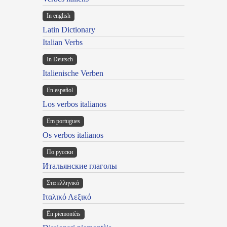
In english
Latin Dictionary
Italian Verbs
In Deutsch
Italienische Verben
En español
Los verbos italianos
Em portugues
Os verbos italianos
По русски
Итальянские глаголы
Στα ελληνικά
Ιταλικό Λεξικό
Ën piemontèis