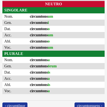
NEUTRO
SINGOLARE
Nom.
circumtons
um
Gen.
circumtons
i
Dat.
circumtons
o
Acc.
circumtons
um
Abl.
circumtons
o
Voc.
circumtons
um
PLURALE
Nom.
circumtons
a
Gen.
circumtons
ōrum
Dat.
circumtons
is
Acc.
circumtons
a
Abl.
circumtons
is
Voc.
circumtons
a
‹ circumtŏnor
circumtorquens ›