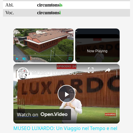
Abl.
circumtons
is
Voc.
circumtons
i
×
Now Playing
×
Play
Unmute
Fullscreen
MUSEO LUXARDO: Un Viaggio nel Tempo e nel Gusto
Play
Watch on
Video
MUSEO LUXARDO: Un Viaggio nel Tempo e nel