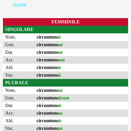
Gusto
FEMMINILE
SINGOLARE
Nom.
circumtons
ă
Gen.
circumtons
ae
Dat.
circumtons
ae
Acc.
circumtons
am
Abl.
circumtons
ā
Voc.
circumtons
ă
PLURALE
Nom.
circumtons
ae
Gen.
circumtons
ārum
Dat.
circumtons
is
Acc.
circumtons
as
Abl.
circumtons
is
Voc.
circumtons
ae