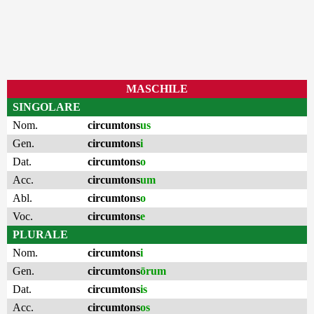
MASCHILE
SINGOLARE
Nom.
circumtons
us
Gen.
circumtons
i
Dat.
circumtons
o
Acc.
circumtons
um
Abl.
circumtons
o
Voc.
circumtons
e
PLURALE
Nom.
circumtons
i
Gen.
circumtons
ōrum
Dat.
circumtons
is
Acc.
circumtons
os