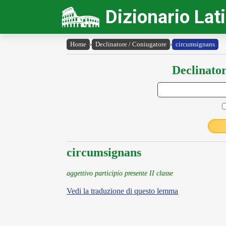
Dizionario Lat
Home
›
Declinatore / Coniugatore
›
circumsignans
Declinator
circumsignans
aggettivo participio presente II classe
Vedi la traduzione di questo lemma