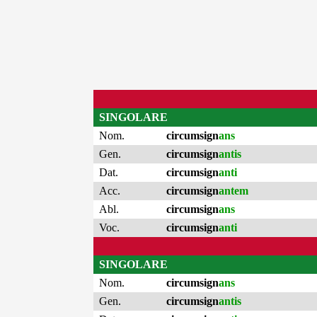
SINGOLARE
Nom.
circumsign
ans
Gen.
circumsign
antis
Dat.
circumsign
anti
Acc.
circumsign
antem
Abl.
circumsign
ans
Voc.
circumsign
anti
SINGOLARE
Nom.
circumsign
ans
Gen.
circumsign
antis