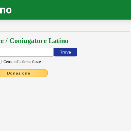
ino
e / Coniugatore Latino
Cerca nelle forme flesse
Donazione