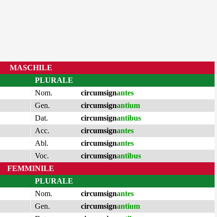
MASCHILE
PLURALE
Nom.
circumsign
antes
Gen.
circumsign
antium
Dat.
circumsign
antibus
Acc.
circumsign
antes
Abl.
circumsign
antes
Voc.
circumsign
antibus
FEMMINILE
PLURALE
Nom.
circumsign
antes
Gen.
circumsign
antium