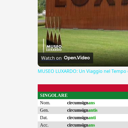
Watch on
MUSEO LUXARDO: Un Viaggio nel Tempo e
SINGOLARE
Nom.
circumsign
ans
Gen.
circumsign
antis
Dat.
circumsign
anti
Acc.
circumsign
ans