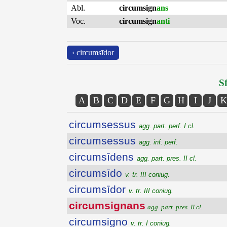
Abl.
circumsign
ans
Voc.
circumsign
anti
‹ circumsīdor
Sf
A
B
C
D
E
F
G
H
I
J
K
circumsessus
agg. part. perf. I cl.
circumsessus
agg. inf. perf.
circumsīdens
agg. part. pres. II cl.
circumsīdo
v. tr. III coniug.
circumsīdor
v. tr. III coniug.
circumsignans
agg. part. pres. II cl.
circumsigno
v. tr. I coniug.