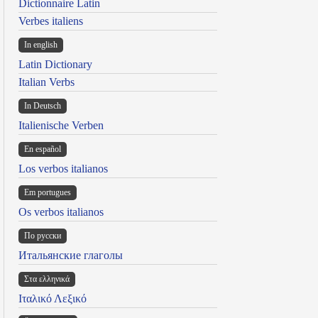
Dictionnaire Latin
Verbes italiens
In english
Latin Dictionary
Italian Verbs
In Deutsch
Italienische Verben
En español
Los verbos italianos
Em portugues
Os verbos italianos
По русски
Итальянские глаголы
Στα ελληνικά
Ιταλικό Λεξικό