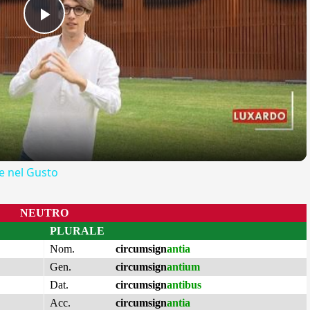
Play
Video
 nel Gusto
NEUTRO
PLURALE
Nom.
circumsign
antia
Gen.
circumsign
antium
Dat.
circumsign
antibus
Acc.
circumsign
antia