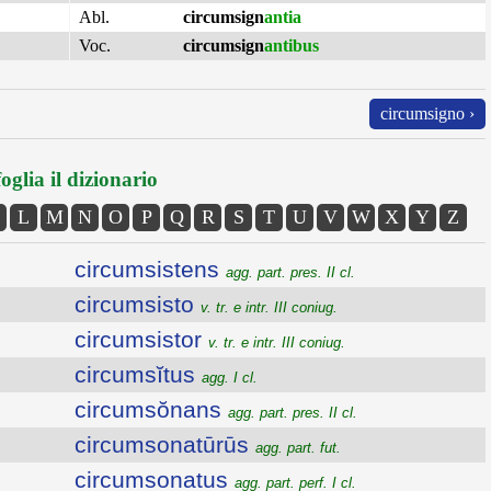
Abl.
circumsign
antia
Voc.
circumsign
antibus
circumsigno ›
oglia il dizionario
L
M
N
O
P
Q
R
S
T
U
V
W
X
Y
Z
circumsistens
agg. part. pres. II cl.
circumsisto
v. tr. e intr. III coniug.
circumsistor
v. tr. e intr. III coniug.
circumsĭtus
agg. I cl.
circumsŏnans
agg. part. pres. II cl.
circumsonatūrūs
agg. part. fut.
circumsonatus
agg. part. perf. I cl.