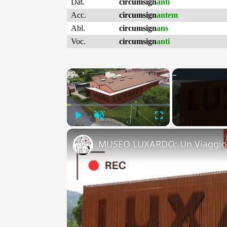
Dat.
circumsign
anti
Acc.
circumsign
antem
Abl.
circumsign
ans
Voc.
circumsign
anti
×
Play
Unmute
Fullscreen
MUSEO LUXARDO: Un Viaggio 