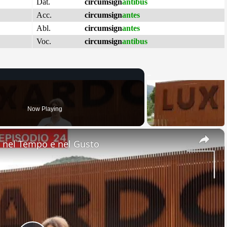
Dat.
circumsign
antibus
Acc.
circumsign
antes
Abl.
circumsign
antes
Voc.
circumsign
antibus
Now Playing
×
nel Tempo e nel Gusto